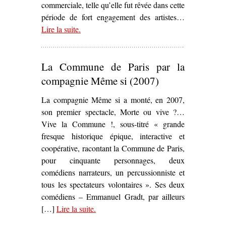
commerciale, telle qu’elle fut rêvée dans cette
période de fort engagement des artistes…
Lire la suite
– ‘Sur
.
Place Thiers
d’Yvon Birster (1970)’
La Commune de Paris par la
compagnie Même si (2007)
La compagnie Même si a monté, en 2007,
son premier spectacle, Morte ou vive ?…
Vive la Commune !, sous-titré « grande
fresque historique épique, interactive et
coopérative, racontant la Commune de Paris,
pour cinquante personnages, deux
comédiens narrateurs, un percussionniste et
tous les spectateurs volontaires ». Ses deux
comédiens – Emmanuel Gradt, par ailleurs
[…]
Lire la suite
– ‘La Commune de Paris par la
.
compagnie Même si (2007)’