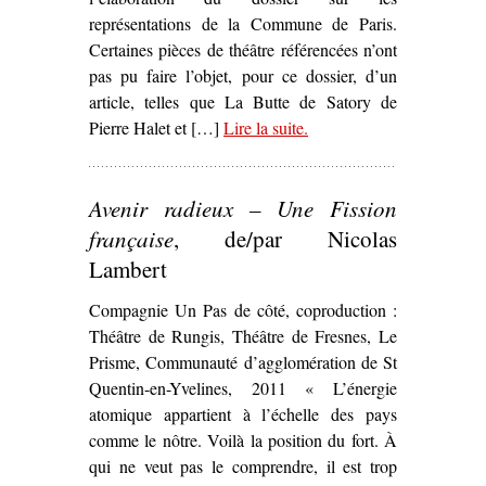
représentations de la Commune de Paris.
Certaines pièces de théâtre référencées n’ont
pas pu faire l’objet, pour ce dossier, d’un
article, telles que La Butte de Satory de
Pierre Halet et […]
Lire la suite
– ‘La Commune dans les
.
arts et la littérature’
Avenir radieux – Une Fission
française
, de/par Nicolas
Lambert
Compagnie Un Pas de côté, coproduction :
Théâtre de Rungis, Théâtre de Fresnes, Le
Prisme, Communauté d’agglomération de St
Quentin-en-Yvelines, 2011 « L’énergie
atomique appartient à l’échelle des pays
comme le nôtre. Voilà la position du fort. À
qui ne veut pas le comprendre, il est trop