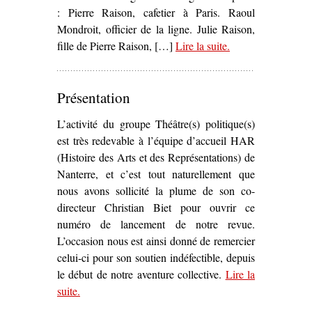
: Pierre Raison, cafetier à Paris. Raoul
Mondroit, officier de la ligne. Julie Raison,
fille de Pierre Raison, […]
Lire la suite
– ‘
.
La Commune
,
drame historique
(1908)’
Présentation
L’activité du groupe Théâtre(s) politique(s)
est très redevable à l’équipe d’accueil HAR
(Histoire des Arts et des Représentations) de
Nanterre, et c’est tout naturellement que
nous avons sollicité la plume de son co-
directeur Christian Biet pour ouvrir ce
numéro de lancement de notre revue.
L’occasion nous est ainsi donné de remercier
celui-ci pour son soutien indéfectible, depuis
le début de notre aventure collective.
Lire la
suite
– ‘Présentation’
.