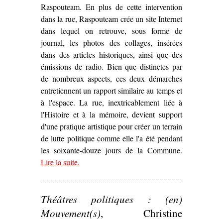
Raspouteam. En plus de cette intervention
dans la rue, Raspouteam crée un site Internet
dans lequel on retrouve, sous forme de
journal, les photos des collages, insérées
dans des articles historiques, ainsi que des
émissions de radio. Bien que distinctes par
de nombreux aspects, ces deux démarches
entretiennent un rapport similaire au temps et
à l'espace. La rue, inextricablement liée à
l'Histoire et à la mémoire, devient support
d'une pratique artistique pour créer un terrain
de lutte politique comme elle l'a été pendant
les soixante-douze jours de la Commune.
Lire la suite
– ‘La Commune « marouflée » dans Paris :
.
d’Ernest Pignon-Ernest à Raspouteam (1971,
2011)’
Théâtres politiques : (en)
Mouvement(s)
, Christine