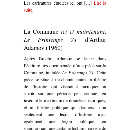
Les caricatures étudiées ici ont […]
Lire la
suite
– ‘Les Représentations de la Commune au travers de
.
la caricature communarde (1871)’
La Commune
ici et maintenant
.
Le Printemps 71
d’Arthur
Adamov (1960)
Après Brecht, Adamov se lance dans
l’écriture très documentée d’une pièce sur la
Commune, intitulée
Le Printemps 71
. Cette
pièce se situe à mi-chemin entre un théâtre
de l’histoire, qui viserait à inculquer un
savoir sur une période peu connue, en
insérant le maximum de données historiques,
et un théâtre politique qui donnerait non
seulement une leçon d’histoire mais
également une leçon politique, en
s’appropriant une certaine lecture marxiste de