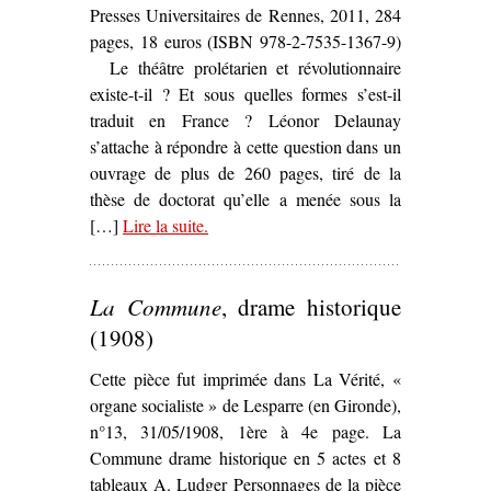
Presses Universitaires de Rennes, 2011, 284
pages, 18 euros (ISBN 978-2-7535-1367-9)
Le théâtre prolétarien et révolutionnaire
existe-t-il ? Et sous quelles formes s’est-il
traduit en France ? Léonor Delaunay
s’attache à répondre à cette question dans un
ouvrage de plus de 260 pages, tiré de la
thèse de doctorat qu’elle a menée sous la
[…]
Lire la suite
– ‘
.
La Scène bleue. Les expérience
théâtrales prolétariennes et
révolutionnaires en France, de la
La Commune
, drame historique
Grande Guerre au Front populaire
,
Léonor Delaunay’
(1908)
Cette pièce fut imprimée dans La Vérité, «
organe socialiste » de Lesparre (en Gironde),
n°13, 31/05/1908, 1ère à 4e page. La
Commune drame historique en 5 actes et 8
tableaux A. Ludger Personnages de la pièce