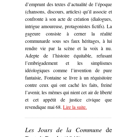
d’emprunt des textes d’actualité de l’époque
(chansons, discours, articles) qu’il associe et
confronte à son acte de création (dialogues,
intrigue amoureuse, protagonistes fictifs). La
gageure consiste à cerner la réalité
communarde sous ses faux héritages, à lui
rendre vie par la scène et la voix à nu.
Adepte de l’histoire équitable, refusant
l’embrigadement et les simplismes
idéologiques comme l’invention de pure
fantaisie, Fontaine se livre à un réquisitoire
contre ceux qui ont caché les faits, freiné
l’avenir, les mêmes qui nient cet air de liberté
et cet appétit de justice civique que
revendique mai 68.
Lire la suite
– ‘Sur
.
Le Printemps de la
Sociale
d’André Fontaine
(1974)’
Les Jours de la Commune
de