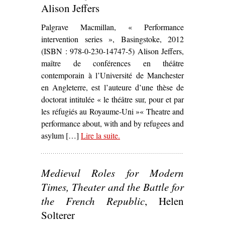
Alison Jeffers
Palgrave Macmillan, « Performance
intervention series », Basingstoke, 2012
(ISBN : 978-0-230-14747-5) Alison Jeffers,
maître de conférences en théâtre
contemporain à l’Université de Manchester
en Angleterre, est l’auteure d’une thèse de
doctorat intitulée « le théâtre sur, pour et par
les réfugiés au Royaume-Uni »« Theatre and
performance about, with and by refugees and
asylum […]
Lire la suite
– ‘
.
Refugees, Theatre and Crisis :
Performing Global Identities
,
Alison Jeffers’
Medieval Roles for Modern
Times, Theater and the Battle for
the French Republic
, Helen
Solterer