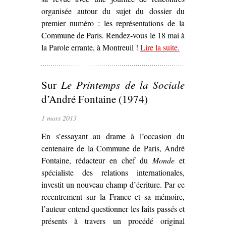
organisée autour du sujet du dossier du
premier numéro : les représentations de la
Commune de Paris. Rendez-vous le 18 mai à
la Parole errante, à Montreuil !
Lire la suite
– ‘Rencontre
.
autour des
représentations
Sur
Le Printemps de la Sociale
de la
Commune de
d’André Fontaine (1974)
Paris’
1 mars 2013
En s’essayant au drame à l’occasion du
centenaire de la Commune de Paris, André
Fontaine, rédacteur en chef du
Monde
et
spécialiste des relations internationales,
investit un nouveau champ d’écriture. Par ce
recentrement sur la France et sa mémoire,
l’auteur entend questionner les faits passés et
présents à travers un procédé original