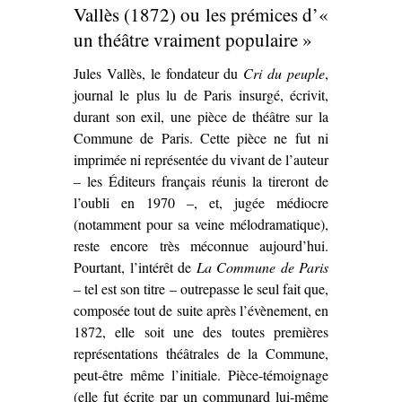
Lucien
Vallès (1872) ou les prémices d’«
Descaves et
un théâtre vraiment populaire »
Fernand
Jules Vallès, le fondateur du
Cri du peuple
Nozière
,
journal le plus lu de Paris insurgé, écrivit,
(1913)’
durant son exil, une pièce de théâtre sur la
Commune de Paris. Cette pièce ne fut ni
imprimée ni représentée du vivant de l’auteur
– les Éditeurs français réunis la tireront de
l’oubli en 1970 –, et, jugée médiocre
(notamment pour sa veine mélodramatique),
reste encore très méconnue aujourd’hui.
Pourtant, l’intérêt de
La Commune de Paris
– tel est son titre – outrepasse le seul fait que,
composée tout de suite après l’évènement, en
1872, elle soit une des toutes premières
représentations théâtrales de la Commune,
peut-être même l’initiale. Pièce-témoignage
(elle fut écrite par un communard lui-même