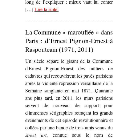
long de l’expliquer ; mieux vaut lui conter
[…]
Lire la suite
– ‘
.
Avenir radieux – Une Fission
française
, de/par Nicolas Lambert’
La Commune « marouflée » dans
Paris : d’Ernest Pignon-Ernest à
Raspouteam (1971, 2011)
Un siècle sépare le gisant de la Commune
d'Ernest Pignon-Ernest des milliers de
cadavres qui recouvrèrent les pavés parisiens
après la violente répression versaillaise de la
Semaine sanglante en mai 1871. Quarante
ans plus tard, en 2011, les murs parisiens
servent de nouveau de support pour
d'immenses sérigraphies retraçant les grands
événements de cet épisode révolutionnaire et
collées par une bande de trois amis venus du
street art
, connue sous le nom de