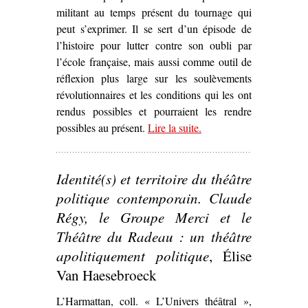
militant au temps présent du tournage qui
peut s’exprimer. Il se sert d’un épisode de
l’histoire pour lutter contre son oubli par
l’école française, mais aussi comme outil de
réflexion plus large sur les soulèvements
révolutionnaires et les conditions qui les ont
rendus possibles et pourraient les rendre
possibles au présent.
Lire la suite
– ‘Quand le cinéma
.
s’empare d’un
évènement
Identité(s) et territoire du théâtre
révolutionnaire pour
discuter la question de
politique contemporain. Claude
l’engagement –
La
Régy, le Groupe Merci et le
Commune (Paris, 1871)
Théâtre du Radeau : un théâtre
de Peter Watkins’
apolitiquement politique
, Élise
Van Haesebroeck
L’Harmattan, coll. « L’Univers théâtral »,