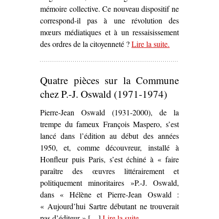
mémoire collective. Ce nouveau dispositif ne
correspond-il pas à une révolution des
mœurs médiatiques et à un ressaisissement
des ordres de la citoyenneté ?
Lire la suite
– ‘Scènes de la
.
rue
communarde –
Quatre pièces sur la Commune
La Chanson au
son du canon’
chez P.-J. Oswald (1971-1974)
Pierre-Jean Oswald (1931-2000), de la
trempe du fameux François Maspero, s’est
lancé dans l’édition au début des années
1950, et, comme découvreur, installé à
Honfleur puis Paris, s’est échiné à « faire
paraître des œuvres littérairement et
politiquement minoritaires »P.-J. Oswald,
dans « Hélène et Pierre-Jean Oswald :
« Aujourd’hui Sartre débutant ne trouverait
pas d’éditeur » […]
Lire la suite
– ‘Quatre pièces sur la
.