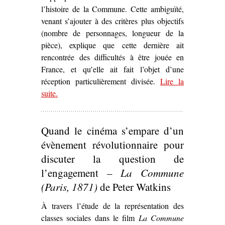
l’histoire de la Commune. Cette ambiguïté,
venant s’ajouter à des critères plus objectifs
(nombre de personnages, longueur de la
pièce), explique que cette dernière ait
rencontrée des difficultés à être jouée en
France, et qu’elle ait fait l’objet d’une
réception particulièrement divisée.
Lire la
suite
– ‘La Commune
.
ici et maintenant
.
Le Printemps 71
d’Arthur Adamov (1960)’
Quand le cinéma s’empare d’un
évènement révolutionnaire pour
discuter la question de
l’engagement –
La Commune
(Paris, 1871)
de Peter Watkins
À travers l’étude de la représentation des
classes sociales dans le film
La Commune