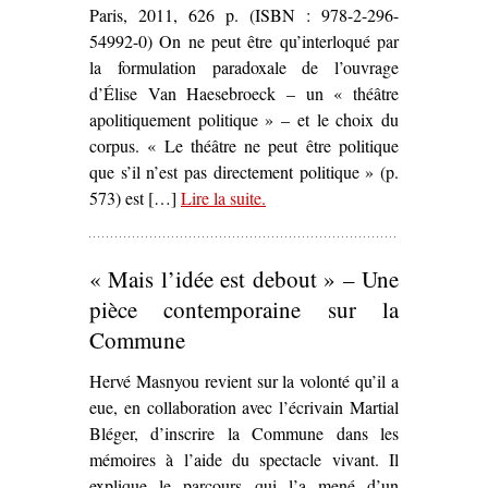
Paris, 2011, 626 p. (ISBN : 978-2-296-
54992-0) On ne peut être qu’interloqué par
la formulation paradoxale de l’ouvrage
d’Élise Van Haesebroeck – un « théâtre
apolitiquement politique » – et le choix du
corpus. « Le théâtre ne peut être politique
que s’il n’est pas directement politique » (p.
573) est […]
Lire la suite
– ‘
.
Identité(s) et territoire du
théâtre politique contemporain.
Claude Régy, le Groupe Merci
« Mais l’idée est debout » – Une
et le Théâtre du Radeau : un
théâtre apolitiquement politique
,
pièce contemporaine sur la
Élise Van Haesebroeck’
Commune
Hervé Masnyou revient sur la volonté qu’il a
eue, en collaboration avec l’écrivain Martial
Bléger, d’inscrire la Commune dans les
mémoires à l’aide du spectacle vivant. Il
explique le parcours qui l’a mené d’un