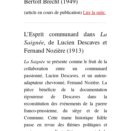
Bertolt Brecht (1949)
(article en cours de publication)
Lire la suite
– ‘
.
Les Jours
de la
Commune
de
L’Esprit communard dans
La
Bertolt Brecht
(1949)’
Saignée
, de Lucien Descaves et
Fernand Nozière (1913)
La Saignée
se présente comme le fruit de la
collaboration entre un communard
passionné, Lucien Descaves, et un auteur-
adaptateur chevronné, Fernand Nozière. La
pièce bénéficie de la documentation
rigoureuse de Descaves dans la
reconstitution des événements de la guerre
franco-prussienne, du siège et de la
Commune. Cette trame historique fidèle
passe en revue des thèmes politiques et