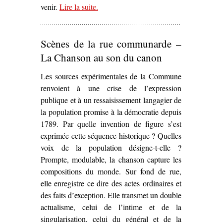
venir.
Lire la suite
– ‘L’À-venir de la Commune dans
.
Al
gran sole carico d’amore
de Luig
Nono (1975)’
Scènes de la rue communarde –
La Chanson au son du canon
Les sources expérimentales de la Commune
renvoient à une crise de l’expression
publique et à un ressaisissement langagier de
la population promise à la démocratie depuis
1789. Par quelle invention de figure s’est
exprimée cette séquence historique ? Quelles
voix de la population désigne-t-elle ?
Prompte, modulable, la chanson capture les
compositions du monde. Sur fond de rue,
elle enregistre ce dire des actes ordinaires et
des faits d’exception. Elle transmet un double
actualisme, celui de l’intime et de la
singularisation, celui du général et de la