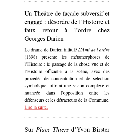
Un Théâtre de façade subversif et
engagé : désordre de l’Histoire et
faux retour à l’ordre chez
Georges Darien
Le drame de Darien intitulé
L’Ami de l’ordre
(1898) présente les métamorphoses de
l’Histoire : le passage de la chose vue et de
l’Histoire officielle à la scène, avec des
procédés de concentration et de sélection
symbolique, offrant une vision complexe et
nuancée dans l'opposition entre les
défenseurs et les détracteurs de la Commune.
Lire la suite
– ‘Un Théâtre de façade subversif et engagé :
.
désordre de l’Histoire et faux retour à l’ordre
chez Georges Darien’
Sur
Place Thiers
d’Yvon Birster