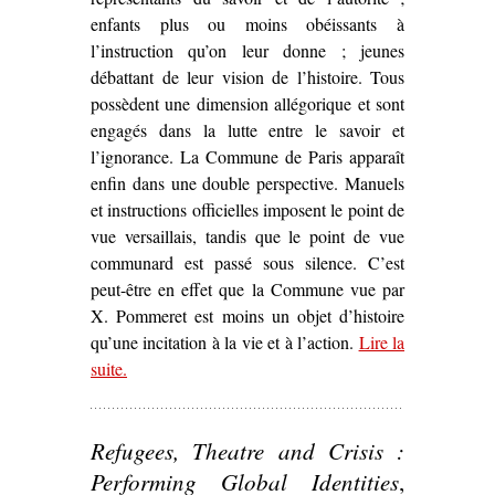
enfants plus ou moins obéissants à
l’instruction qu’on leur donne ; jeunes
débattant de leur vision de l’histoire. Tous
possèdent une dimension allégorique et sont
engagés dans la lutte entre le savoir et
l’ignorance. La Commune de Paris apparaît
enfin dans une double perspective. Manuels
et instructions officielles imposent le point de
vue versaillais, tandis que le point de vue
communard est passé sous silence. C’est
peut-être en effet que la Commune vue par
X. Pommeret est moins un objet d’histoire
qu’une incitation à la vie et à l’action.
Lire la
suite
– ‘Sur
.
Lycée Thiers, maternelle Jules Ferry
d
Xavier Pommeret (1973)’
Refugees, Theatre and Crisis :
Performing Global Identities
,