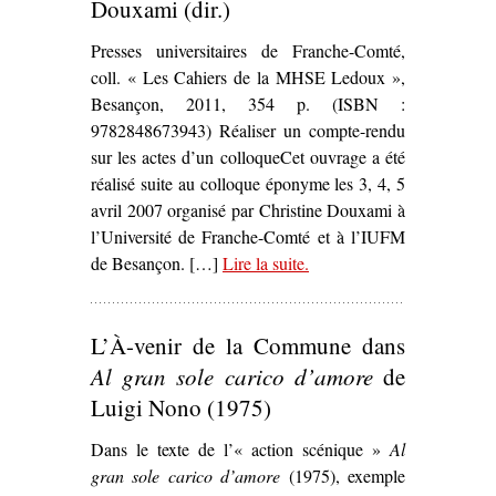
Douxami (dir.)
Presses universitaires de Franche-Comté,
coll. « Les Cahiers de la MHSE Ledoux »,
Besançon, 2011, 354 p. (ISBN :
9782848673943) Réaliser un compte-rendu
sur les actes d’un colloqueCet ouvrage a été
réalisé suite au colloque éponyme les 3, 4, 5
avril 2007 organisé par Christine Douxami à
l’Université de Franche-Comté et à l’IUFM
de Besançon. […]
Lire la suite
– ‘
.
Théâtres politiques :
(en) Mouvement(s)
,
Christine Douxami (dir.)’
L’À-venir de la Commune dans
Al gran sole carico d’amore
de
Luigi Nono (1975)
Dans le texte de l’« action scénique »
Al
gran sole carico d’amore
(1975), exemple