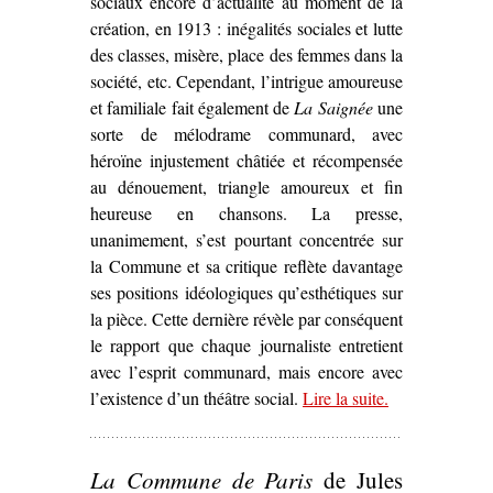
sociaux encore d’actualité au moment de la
création, en 1913 : inégalités sociales et lutte
des classes, misère, place des femmes dans la
société, etc. Cependant, l’intrigue amoureuse
et familiale fait également de
La Saignée
une
sorte de mélodrame communard, avec
héroïne injustement châtiée et récompensée
au dénouement, triangle amoureux et fin
heureuse en chansons. La presse,
unanimement, s’est pourtant concentrée sur
la Commune et sa critique reflète davantage
ses positions idéologiques qu’esthétiques sur
la pièce. Cette dernière révèle par conséquent
le rapport que chaque journaliste entretient
avec l’esprit communard, mais encore avec
l’existence d’un théâtre social.
Lire la suite
– ‘L’Esprit
.
communard
dans
La
La Commune de Paris
de Jules
Saignée
, de