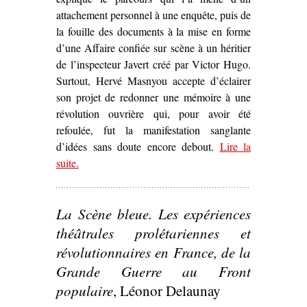
attachement personnel à une enquête, puis de
la fouille des documents à la mise en forme
d’une Affaire confiée sur scène à un héritier
de l’inspecteur Javert créé par Victor Hugo.
Surtout, Hervé Masnyou accepte d’éclairer
son projet de redonner une mémoire à une
révolution ouvrière qui, pour avoir été
refoulée, fut la manifestation sanglante
d’idées sans doute encore debout.
Lire la
suite
– ‘« Mais l’idée est debout » – Une pièce
.
contemporaine sur la Commune’
La Scène bleue. Les expériences
théâtrales prolétariennes et
révolutionnaires en France, de la
Grande Guerre au Front
populaire
, Léonor Delaunay