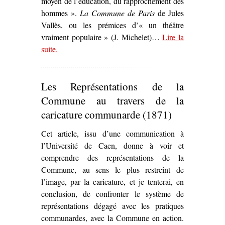
moyen de l’éducation, du rapprochement des
hommes ».
La Commune de Paris
de Jules
Vallès, ou les prémices d’« un théâtre
vraiment populaire » (J. Michelet)…
Lire la
suite
– ‘
.
La Commune de Paris
de Jules Vallès (1872) o
les prémices d’« un théâtre vraiment populaire »’
Les Représentations de la
Commune au travers de la
caricature communarde (1871)
Cet article, issu d’une communication à
l’Université de Caen, donne à voir et
comprendre des représentations de la
Commune, au sens le plus restreint de
l’image, par la caricature, et je tenterai, en
conclusion, de confronter le système de
représentations dégagé avec les pratiques
communardes, avec la Commune en action.