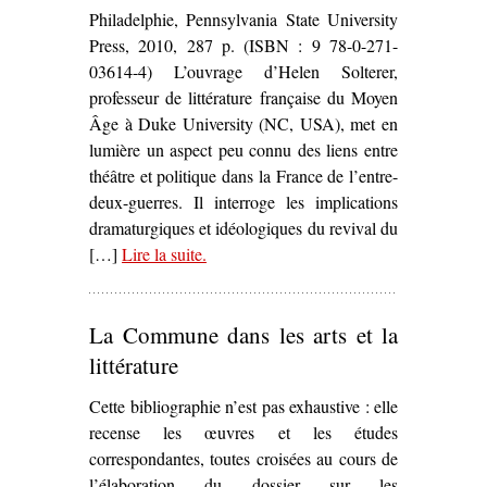
Philadelphie, Pennsylvania State University
Press, 2010, 287 p. (ISBN : 9 78-0-271-
03614-4) L’ouvrage d’Helen Solterer,
professeur de littérature française du Moyen
Âge à Duke University (NC, USA), met en
lumière un aspect peu connu des liens entre
théâtre et politique dans la France de l’entre-
deux-guerres. Il interroge les implications
dramaturgiques et idéologiques du revival du
[…]
Lire la suite
– ‘
.
Medieval Roles for Modern Times
Theater and the Battle for the French
Republic
, Helen Solterer’
La Commune dans les arts et la
littérature
Cette bibliographie n’est pas exhaustive : elle
recense les œuvres et les études
correspondantes, toutes croisées au cours de
l’élaboration du dossier sur les