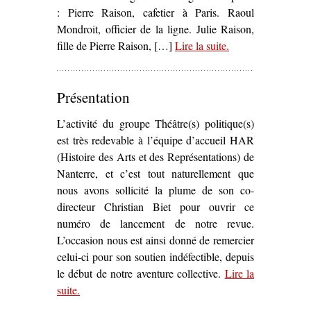
: Pierre Raison, cafetier à Paris. Raoul
Mondroit, officier de la ligne. Julie Raison,
fille de Pierre Raison, […]
Lire la suite
– ‘
.
La Commune
,
drame historique
(1908)’
Présentation
L’activité du groupe Théâtre(s) politique(s)
est très redevable à l’équipe d’accueil HAR
(Histoire des Arts et des Représentations) de
Nanterre, et c’est tout naturellement que
nous avons sollicité la plume de son co-
directeur Christian Biet pour ouvrir ce
numéro de lancement de notre revue.
L’occasion nous est ainsi donné de remercier
celui-ci pour son soutien indéfectible, depuis
le début de notre aventure collective.
Lire la
suite
– ‘Présentation’
.