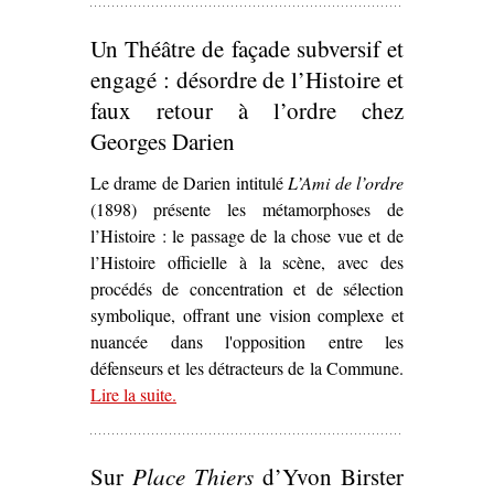
Un Théâtre de façade subversif et
engagé : désordre de l’Histoire et
faux retour à l’ordre chez
Georges Darien
Le drame de Darien intitulé
L’Ami de l’ordre
(1898) présente les métamorphoses de
l’Histoire : le passage de la chose vue et de
l’Histoire officielle à la scène, avec des
procédés de concentration et de sélection
symbolique, offrant une vision complexe et
nuancée dans l'opposition entre les
défenseurs et les détracteurs de la Commune.
Lire la suite
– ‘Un Théâtre de façade subversif et engagé :
.
désordre de l’Histoire et faux retour à l’ordre
chez Georges Darien’
Sur
Place Thiers
d’Yvon Birster