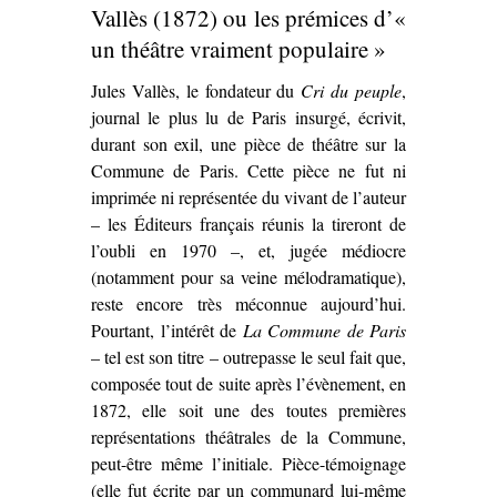
Lucien
Vallès (1872) ou les prémices d’«
Descaves et
un théâtre vraiment populaire »
Fernand
Jules Vallès, le fondateur du
Cri du peuple
Nozière
,
journal le plus lu de Paris insurgé, écrivit,
(1913)’
durant son exil, une pièce de théâtre sur la
Commune de Paris. Cette pièce ne fut ni
imprimée ni représentée du vivant de l’auteur
– les Éditeurs français réunis la tireront de
l’oubli en 1970 –, et, jugée médiocre
(notamment pour sa veine mélodramatique),
reste encore très méconnue aujourd’hui.
Pourtant, l’intérêt de
La Commune de Paris
– tel est son titre – outrepasse le seul fait que,
composée tout de suite après l’évènement, en
1872, elle soit une des toutes premières
représentations théâtrales de la Commune,
peut-être même l’initiale. Pièce-témoignage
(elle fut écrite par un communard lui-même