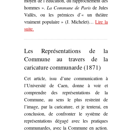
moyen de l’éducation, du rapprochement des
hommes ».
La Commune de Paris
de Jules
Vallès, ou les prémices d’« un théâtre
vraiment populaire » (J. Michelet)…
Lire la
suite
– ‘
.
La Commune de Paris
de Jules Vallès (1872) o
les prémices d’« un théâtre vraiment populaire »’
Les Représentations de la
Commune au travers de la
caricature communarde (1871)
Cet article, issu d’une communication à
l’Université de Caen, donne à voir et
comprendre des représentations de la
Commune, au sens le plus restreint de
l’image, par la caricature, et je tenterai, en
conclusion, de confronter le système de
représentations dégagé avec les pratiques
communardes, avec la Commune en action.