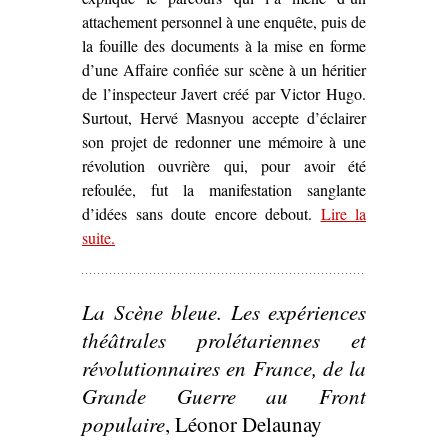
attachement personnel à une enquête, puis de
la fouille des documents à la mise en forme
d’une Affaire confiée sur scène à un héritier
de l’inspecteur Javert créé par Victor Hugo.
Surtout, Hervé Masnyou accepte d’éclairer
son projet de redonner une mémoire à une
révolution ouvrière qui, pour avoir été
refoulée, fut la manifestation sanglante
d’idées sans doute encore debout.
Lire la
suite
– ‘« Mais l’idée est debout » – Une pièce
.
contemporaine sur la Commune’
La Scène bleue. Les expériences
théâtrales prolétariennes et
révolutionnaires en France, de la
Grande Guerre au Front
populaire
, Léonor Delaunay