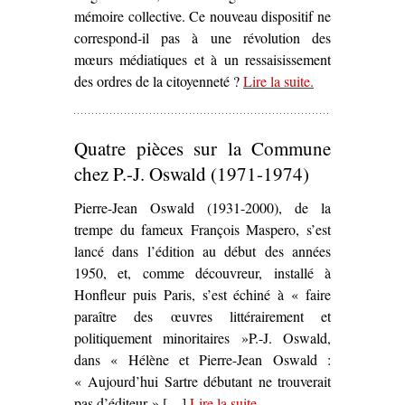
mémoire collective. Ce nouveau dispositif ne
correspond-il pas à une révolution des
mœurs médiatiques et à un ressaisissement
des ordres de la citoyenneté ?
Lire la suite
– ‘Scènes de la
.
rue
communarde –
Quatre pièces sur la Commune
La Chanson au
son du canon’
chez P.-J. Oswald (1971-1974)
Pierre-Jean Oswald (1931-2000), de la
trempe du fameux François Maspero, s’est
lancé dans l’édition au début des années
1950, et, comme découvreur, installé à
Honfleur puis Paris, s’est échiné à « faire
paraître des œuvres littérairement et
politiquement minoritaires »P.-J. Oswald,
dans « Hélène et Pierre-Jean Oswald :
« Aujourd’hui Sartre débutant ne trouverait
pas d’éditeur » […]
Lire la suite
– ‘Quatre pièces sur la
.