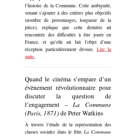
l’histoire de la Commune. Cette ambiguïté,
venant s’ajouter à des critères plus objectifs
(nombre de personnages, longueur de la
pièce), explique que cette dernière ait
rencontrée des difficultés à être jouée en
France, et qu’elle ait fait l’objet d’une
réception particulièrement divisée.
Lire la
suite
– ‘La Commune
.
ici et maintenant
.
Le Printemps 71
d’Arthur Adamov (1960)’
Quand le cinéma s’empare d’un
évènement révolutionnaire pour
discuter la question de
l’engagement –
La Commune
(Paris, 1871)
de Peter Watkins
À travers l’étude de la représentation des
classes sociales dans le film
La Commune