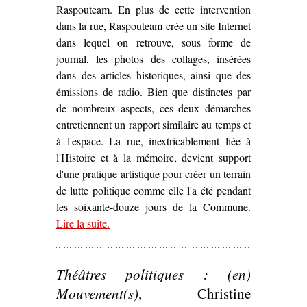
Raspouteam. En plus de cette intervention
dans la rue, Raspouteam crée un site Internet
dans lequel on retrouve, sous forme de
journal, les photos des collages, insérées
dans des articles historiques, ainsi que des
émissions de radio. Bien que distinctes par
de nombreux aspects, ces deux démarches
entretiennent un rapport similaire au temps et
à l'espace. La rue, inextricablement liée à
l'Histoire et à la mémoire, devient support
d'une pratique artistique pour créer un terrain
de lutte politique comme elle l'a été pendant
les soixante-douze jours de la Commune.
Lire la suite
– ‘La Commune « marouflée » dans Paris :
.
d’Ernest Pignon-Ernest à Raspouteam (1971,
2011)’
Théâtres politiques : (en)
Mouvement(s)
, Christine