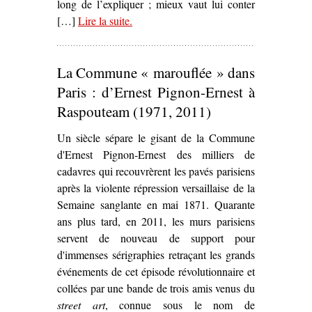
long de l’expliquer ; mieux vaut lui conter
[…]
Lire la suite
– ‘
.
Avenir radieux – Une Fission
française
, de/par Nicolas Lambert’
La Commune « marouflée » dans
Paris : d’Ernest Pignon-Ernest à
Raspouteam (1971, 2011)
Un siècle sépare le gisant de la Commune
d'Ernest Pignon-Ernest des milliers de
cadavres qui recouvrèrent les pavés parisiens
après la violente répression versaillaise de la
Semaine sanglante en mai 1871. Quarante
ans plus tard, en 2011, les murs parisiens
servent de nouveau de support pour
d'immenses sérigraphies retraçant les grands
événements de cet épisode révolutionnaire et
collées par une bande de trois amis venus du
street art
, connue sous le nom de