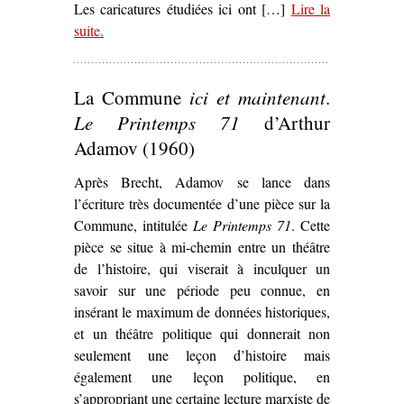
Les caricatures étudiées ici ont […]
Lire la
suite
– ‘Les Représentations de la Commune au travers de
.
la caricature communarde (1871)’
La Commune
ici et maintenant
.
Le Printemps 71
d’Arthur
Adamov (1960)
Après Brecht, Adamov se lance dans
l’écriture très documentée d’une pièce sur la
Commune, intitulée
Le Printemps 71
. Cette
pièce se situe à mi-chemin entre un théâtre
de l’histoire, qui viserait à inculquer un
savoir sur une période peu connue, en
insérant le maximum de données historiques,
et un théâtre politique qui donnerait non
seulement une leçon d’histoire mais
également une leçon politique, en
s’appropriant une certaine lecture marxiste de