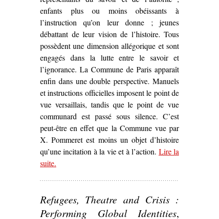
enfants plus ou moins obéissants à
l’instruction qu’on leur donne ; jeunes
débattant de leur vision de l’histoire. Tous
possèdent une dimension allégorique et sont
engagés dans la lutte entre le savoir et
l’ignorance. La Commune de Paris apparaît
enfin dans une double perspective. Manuels
et instructions officielles imposent le point de
vue versaillais, tandis que le point de vue
communard est passé sous silence. C’est
peut-être en effet que la Commune vue par
X. Pommeret est moins un objet d’histoire
qu’une incitation à la vie et à l’action.
Lire la
suite
– ‘Sur
.
Lycée Thiers, maternelle Jules Ferry
d
Xavier Pommeret (1973)’
Refugees, Theatre and Crisis :
Performing Global Identities
,