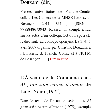
Douxami (dir.)
Presses universitaires de Franche-Comté,
coll. « Les Cahiers de la MHSE Ledoux »,
Besançon, 2011, 354 p. (ISBN :
9782848673943) Réaliser un compte-rendu
sur les actes d’un colloqueCet ouvrage a été
réalisé suite au colloque éponyme les 3, 4, 5
avril 2007 organisé par Christine Douxami à
l’Université de Franche-Comté et à l’IUFM
de Besançon. […]
Lire la suite
– ‘
.
Théâtres politiques :
(en) Mouvement(s)
,
Christine Douxami (dir.)’
L’À-venir de la Commune dans
Al gran sole carico d’amore
de
Luigi Nono (1975)
Dans le texte de l’« action scénique »
Al
gran sole carico d’amore
(1975), exemple