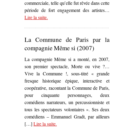
commerciale, telle qu’elle fut rêvée dans cette
période de fort engagement des artistes…
Lire la suite
– ‘Sur
.
Place Thiers
d’Yvon Birster (1970)’
La Commune de Paris par la
compagnie Même si (2007)
La compagnie Même si a monté, en 2007,
son premier spectacle, Morte ou vive ?…
Vive la Commune !, sous-titré « grande
fresque historique épique, interactive et
coopérative, racontant la Commune de Paris,
pour cinquante personnages, deux
comédiens narrateurs, un percussionniste et
tous les spectateurs volontaires ». Ses deux
comédiens – Emmanuel Gradt, par ailleurs
[…]
Lire la suite
– ‘La Commune de Paris par la
.
compagnie Même si (2007)’