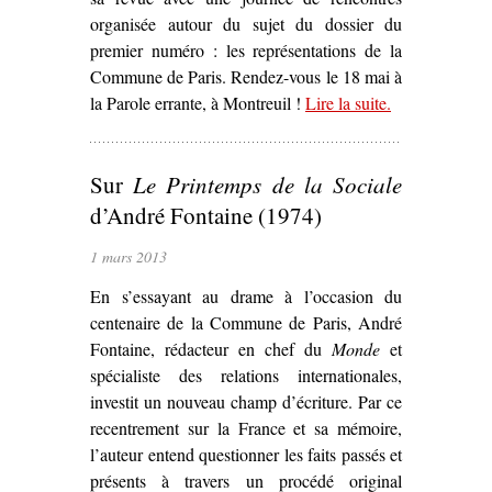
organisée autour du sujet du dossier du
premier numéro : les représentations de la
Commune de Paris. Rendez-vous le 18 mai à
la Parole errante, à Montreuil !
Lire la suite
– ‘Rencontre
.
autour des
représentations
Sur
Le Printemps de la Sociale
de la
Commune de
d’André Fontaine (1974)
Paris’
1 mars 2013
En s’essayant au drame à l’occasion du
centenaire de la Commune de Paris, André
Fontaine, rédacteur en chef du
Monde
et
spécialiste des relations internationales,
investit un nouveau champ d’écriture. Par ce
recentrement sur la France et sa mémoire,
l’auteur entend questionner les faits passés et
présents à travers un procédé original