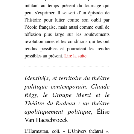
militant au temps présent du tournage qui
peut s’exprimer. Il se sert d’un épisode de
l’histoire pour lutter contre son oubli par
l’école française, mais aussi comme outil de
réflexion plus large sur les soulèvements
révolutionnaires et les conditions qui les ont
rendus possibles et pourraient les rendre
possibles au présent.
Lire la suite
– ‘Quand le cinéma
.
s’empare d’un
évènement
Identité(s) et territoire du théâtre
révolutionnaire pour
discuter la question de
politique contemporain. Claude
l’engagement –
La
Régy, le Groupe Merci et le
Commune (Paris, 1871)
Théâtre du Radeau : un théâtre
de Peter Watkins’
apolitiquement politique
, Élise
Van Haesebroeck
L’Harmattan, coll. « L’Univers théâtral »,