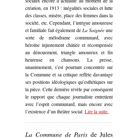
sociaux encore d’actualité au moment de la
création, en 1913 : inégalités sociales et lutte
des classes, misère, place des femmes dans la
société, etc. Cependant, l’intrigue amoureuse
et familiale fait également de
La Saignée
une
sorte de mélodrame communard, avec
héroïne injustement châtiée et récompensée
au dénouement, triangle amoureux et fin
heureuse en chansons. La presse,
unanimement, s’est pourtant concentrée sur
la Commune et sa critique reflète davantage
ses positions idéologiques qu’esthétiques sur
la pièce. Cette dernière révèle par conséquent
le rapport que chaque journaliste entretient
avec l’esprit communard, mais encore avec
l’existence d’un théâtre social.
Lire la suite
– ‘L’Esprit
.
communard
dans
La
La Commune de Paris
de Jules
Saignée
, de