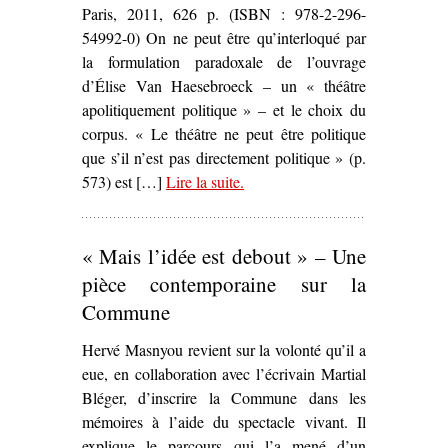
Paris, 2011, 626 p. (ISBN : 978-2-296-
54992-0) On ne peut être qu’interloqué par
la formulation paradoxale de l’ouvrage
d’Élise Van Haesebroeck – un « théâtre
apolitiquement politique » – et le choix du
corpus. « Le théâtre ne peut être politique
que s’il n’est pas directement politique » (p.
573) est […]
Lire la suite
– ‘
.
Identité(s) et territoire du
théâtre politique contemporain.
Claude Régy, le Groupe Merci
« Mais l’idée est debout » – Une
et le Théâtre du Radeau : un
théâtre apolitiquement politique
,
pièce contemporaine sur la
Élise Van Haesebroeck’
Commune
Hervé Masnyou revient sur la volonté qu’il a
eue, en collaboration avec l’écrivain Martial
Bléger, d’inscrire la Commune dans les
mémoires à l’aide du spectacle vivant. Il
explique le parcours qui l’a mené d’un