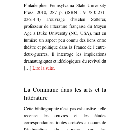
Philadelphie, Pennsylvania State University
Press, 2010, 287 p. (ISBN : 9 78-0-271-
03614-4) L’ouvrage d’Helen Solterer,
professeur de littérature française du Moyen
Âge à Duke University (NC, USA), met en
lumière un aspect peu connu des liens entre
théâtre et politique dans la France de l’entre-
deux-guerres. Il interroge les implications
dramaturgiques et idéologiques du revival du
[…]
Lire la suite
– ‘
.
Medieval Roles for Modern Times
Theater and the Battle for the French
Republic
, Helen Solterer’
La Commune dans les arts et la
littérature
Cette bibliographie n’est pas exhaustive : elle
recense les œuvres et les études
correspondantes, toutes croisées au cours de
l’élaboration du dossier sur les