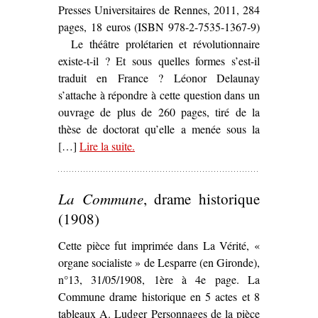
Presses Universitaires de Rennes, 2011, 284
pages, 18 euros (ISBN 978-2-7535-1367-9)
Le théâtre prolétarien et révolutionnaire
existe-t-il ? Et sous quelles formes s’est-il
traduit en France ? Léonor Delaunay
s’attache à répondre à cette question dans un
ouvrage de plus de 260 pages, tiré de la
thèse de doctorat qu’elle a menée sous la
[…]
Lire la suite
– ‘
.
La Scène bleue. Les expérience
théâtrales prolétariennes et
révolutionnaires en France, de la
La Commune
, drame historique
Grande Guerre au Front populaire
,
Léonor Delaunay’
(1908)
Cette pièce fut imprimée dans La Vérité, «
organe socialiste » de Lesparre (en Gironde),
n°13, 31/05/1908, 1ère à 4e page. La
Commune drame historique en 5 actes et 8
tableaux A. Ludger Personnages de la pièce