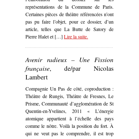
représentations de la Commune de Paris.
Certaines pièces de théâtre référencées n’ont
pas pu faire l’objet, pour ce dossier, d’un
article, telles que La Butte de Satory de
Pierre Halet et […]
Lire la suite
– ‘La Commune dans les
.
arts et la littérature’
Avenir radieux – Une Fission
française
, de/par Nicolas
Lambert
Compagnie Un Pas de côté, coproduction :
Théâtre de Rungis, Théâtre de Fresnes, Le
Prisme, Communauté d’agglomération de St
Quentin-en-Yvelines, 2011 « L’énergie
atomique appartient à l’échelle des pays
comme le nôtre. Voilà la position du fort. À
qui ne veut pas le comprendre, il est trop