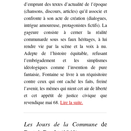
d’emprunt des textes d’actualité de l’époque
(chansons, discours, articles) qu’il associe et
confronte à son acte de création (dialogues,
intrigue amoureuse, protagonistes fictifs). La
gageure consiste à cerner la réalité
communarde sous ses faux héritages, à lui
rendre vie par la scène et la voix à nu.
Adepte de l’histoire équitable, refusant
l’embrigadement et les simplismes
idéologiques comme l’invention de pure
fantaisie, Fontaine se livre à un réquisitoire
contre ceux qui ont caché les faits, freiné
l’avenir, les mêmes qui nient cet air de liberté
et cet appétit de justice civique que
revendique mai 68.
Lire la suite
– ‘Sur
.
Le Printemps de la
Sociale
d’André Fontaine
(1974)’
Les Jours de la Commune
de