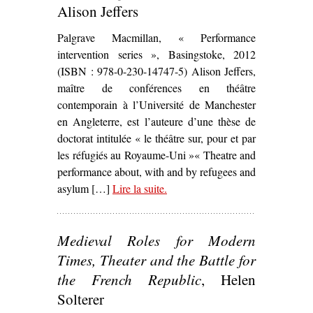
Alison Jeffers
Palgrave Macmillan, « Performance
intervention series », Basingstoke, 2012
(ISBN : 978-0-230-14747-5) Alison Jeffers,
maître de conférences en théâtre
contemporain à l’Université de Manchester
en Angleterre, est l’auteure d’une thèse de
doctorat intitulée « le théâtre sur, pour et par
les réfugiés au Royaume-Uni »« Theatre and
performance about, with and by refugees and
asylum […]
Lire la suite
– ‘
.
Refugees, Theatre and Crisis :
Performing Global Identities
,
Alison Jeffers’
Medieval Roles for Modern
Times, Theater and the Battle for
the French Republic
, Helen
Solterer