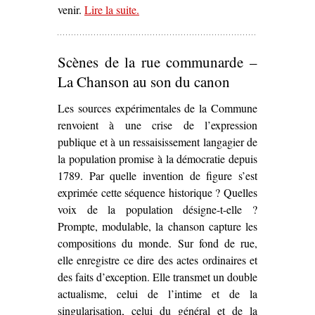
venir.
Lire la suite
– ‘L’À-venir de la Commune dans
.
Al
gran sole carico d’amore
de Luig
Nono (1975)’
Scènes de la rue communarde –
La Chanson au son du canon
Les sources expérimentales de la Commune
renvoient à une crise de l’expression
publique et à un ressaisissement langagier de
la population promise à la démocratie depuis
1789. Par quelle invention de figure s’est
exprimée cette séquence historique ? Quelles
voix de la population désigne-t-elle ?
Prompte, modulable, la chanson capture les
compositions du monde. Sur fond de rue,
elle enregistre ce dire des actes ordinaires et
des faits d’exception. Elle transmet un double
actualisme, celui de l’intime et de la
singularisation, celui du général et de la