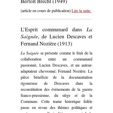
Bertolt Brecht (1949)
(article en cours de publication)
Lire la suite
– ‘
.
Les Jours
de la
Commune
de
L’Esprit communard dans
La
Bertolt Brecht
(1949)’
Saignée
, de Lucien Descaves et
Fernand Nozière (1913)
La Saignée
se présente comme le fruit de la
collaboration entre un communard
passionné, Lucien Descaves, et un auteur-
adaptateur chevronné, Fernand Nozière. La
pièce bénéficie de la documentation
rigoureuse de Descaves dans la
reconstitution des événements de la guerre
franco-prussienne, du siège et de la
Commune. Cette trame historique fidèle
passe en revue des thèmes politiques et