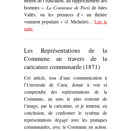
moyen de l’éducation, du rapprochement des
hommes ».
La Commune de Paris
de Jules
Vallès, ou les prémices d’« un théâtre
vraiment populaire » (J. Michelet)…
Lire la
suite
– ‘
.
La Commune de Paris
de Jules Vallès (1872) o
les prémices d’« un théâtre vraiment populaire »’
Les Représentations de la
Commune au travers de la
caricature communarde (1871)
Cet article, issu d’une communication à
l’Université de Caen, donne à voir et
comprendre des représentations de la
Commune, au sens le plus restreint de
l’image, par la caricature, et je tenterai, en
conclusion, de confronter le système de
représentations dégagé avec les pratiques
communardes, avec la Commune en action.