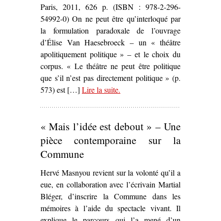
Paris, 2011, 626 p. (ISBN : 978-2-296-
54992-0) On ne peut être qu’interloqué par
la formulation paradoxale de l’ouvrage
d’Élise Van Haesebroeck – un « théâtre
apolitiquement politique » – et le choix du
corpus. « Le théâtre ne peut être politique
que s’il n’est pas directement politique » (p.
573) est […]
Lire la suite
– ‘
.
Identité(s) et territoire du
théâtre politique contemporain.
Claude Régy, le Groupe Merci
« Mais l’idée est debout » – Une
et le Théâtre du Radeau : un
théâtre apolitiquement politique
,
pièce contemporaine sur la
Élise Van Haesebroeck’
Commune
Hervé Masnyou revient sur la volonté qu’il a
eue, en collaboration avec l’écrivain Martial
Bléger, d’inscrire la Commune dans les
mémoires à l’aide du spectacle vivant. Il
explique le parcours qui l’a mené d’un