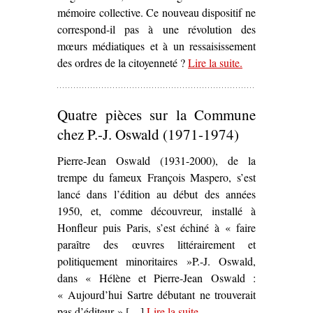
mémoire collective. Ce nouveau dispositif ne
correspond-il pas à une révolution des
mœurs médiatiques et à un ressaisissement
des ordres de la citoyenneté ?
Lire la suite
– ‘Scènes de la
.
rue
communarde –
Quatre pièces sur la Commune
La Chanson au
son du canon’
chez P.-J. Oswald (1971-1974)
Pierre-Jean Oswald (1931-2000), de la
trempe du fameux François Maspero, s’est
lancé dans l’édition au début des années
1950, et, comme découvreur, installé à
Honfleur puis Paris, s’est échiné à « faire
paraître des œuvres littérairement et
politiquement minoritaires »P.-J. Oswald,
dans « Hélène et Pierre-Jean Oswald :
« Aujourd’hui Sartre débutant ne trouverait
pas d’éditeur » […]
Lire la suite
– ‘Quatre pièces sur la
.