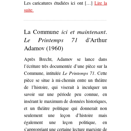
Les caricatures étudiées ici ont […]
Lire la
suite
– ‘Les Représentations de la Commune au travers de
.
la caricature communarde (1871)’
La Commune
ici et maintenant
.
Le Printemps 71
d’Arthur
Adamov (1960)
Après Brecht, Adamov se lance dans
l’écriture très documentée d’une pièce sur la
Commune, intitulée
Le Printemps 71
. Cette
pièce se situe à mi-chemin entre un théâtre
de l’histoire, qui viserait à inculquer un
savoir sur une période peu connue, en
insérant le maximum de données historiques,
et un théâtre politique qui donnerait non
seulement une leçon d’histoire mais
également une leçon politique, en
s’appropriant une certaine lecture marxiste de