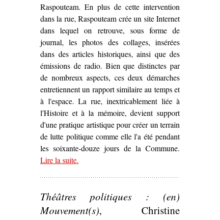
Raspouteam. En plus de cette intervention
dans la rue, Raspouteam crée un site Internet
dans lequel on retrouve, sous forme de
journal, les photos des collages, insérées
dans des articles historiques, ainsi que des
émissions de radio. Bien que distinctes par
de nombreux aspects, ces deux démarches
entretiennent un rapport similaire au temps et
à l'espace. La rue, inextricablement liée à
l'Histoire et à la mémoire, devient support
d'une pratique artistique pour créer un terrain
de lutte politique comme elle l'a été pendant
les soixante-douze jours de la Commune.
Lire la suite
– ‘La Commune « marouflée » dans Paris :
.
d’Ernest Pignon-Ernest à Raspouteam (1971,
2011)’
Théâtres politiques : (en)
Mouvement(s)
, Christine