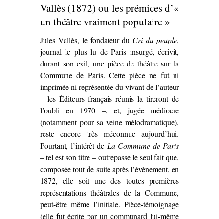
Lucien
Vallès (1872) ou les prémices d’«
Descaves et
un théâtre vraiment populaire »
Fernand
Jules Vallès, le fondateur du
Cri du peuple
Nozière
,
journal le plus lu de Paris insurgé, écrivit,
(1913)’
durant son exil, une pièce de théâtre sur la
Commune de Paris. Cette pièce ne fut ni
imprimée ni représentée du vivant de l’auteur
– les Éditeurs français réunis la tireront de
l’oubli en 1970 –, et, jugée médiocre
(notamment pour sa veine mélodramatique),
reste encore très méconnue aujourd’hui.
Pourtant, l’intérêt de
La Commune de Paris
– tel est son titre – outrepasse le seul fait que,
composée tout de suite après l’évènement, en
1872, elle soit une des toutes premières
représentations théâtrales de la Commune,
peut-être même l’initiale. Pièce-témoignage
(elle fut écrite par un communard lui-même