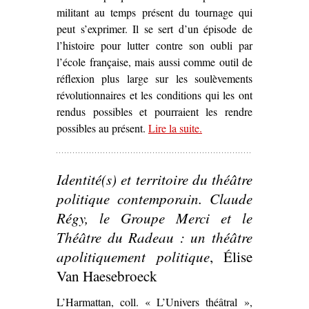
militant au temps présent du tournage qui
peut s’exprimer. Il se sert d’un épisode de
l’histoire pour lutter contre son oubli par
l’école française, mais aussi comme outil de
réflexion plus large sur les soulèvements
révolutionnaires et les conditions qui les ont
rendus possibles et pourraient les rendre
possibles au présent.
Lire la suite
– ‘Quand le cinéma
.
s’empare d’un
évènement
Identité(s) et territoire du théâtre
révolutionnaire pour
discuter la question de
politique contemporain. Claude
l’engagement –
La
Régy, le Groupe Merci et le
Commune (Paris, 1871)
Théâtre du Radeau : un théâtre
de Peter Watkins’
apolitiquement politique
, Élise
Van Haesebroeck
L’Harmattan, coll. « L’Univers théâtral »,