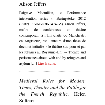
Alison Jeffers
Palgrave Macmillan, « Performance
intervention series », Basingstoke, 2012
(ISBN : 978-0-230-14747-5) Alison Jeffers,
maître de conférences en théâtre
contemporain à l’Université de Manchester
en Angleterre, est l’auteure d’une thèse de
doctorat intitulée « le théâtre sur, pour et par
les réfugiés au Royaume-Uni »« Theatre and
performance about, with and by refugees and
asylum […]
Lire la suite
– ‘
.
Refugees, Theatre and Crisis :
Performing Global Identities
,
Alison Jeffers’
Medieval Roles for Modern
Times, Theater and the Battle for
the French Republic
, Helen
Solterer