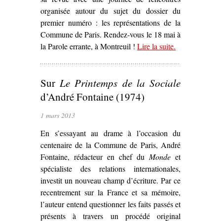
organisée autour du sujet du dossier du
premier numéro : les représentations de la
Commune de Paris. Rendez-vous le 18 mai à
la Parole errante, à Montreuil !
Lire la suite
– ‘Rencontre
.
autour des
représentations
Sur
Le Printemps de la Sociale
de la
Commune de
d’André Fontaine (1974)
Paris’
1 mars 2013
En s’essayant au drame à l’occasion du
centenaire de la Commune de Paris, André
Fontaine, rédacteur en chef du
Monde
et
spécialiste des relations internationales,
investit un nouveau champ d’écriture. Par ce
recentrement sur la France et sa mémoire,
l’auteur entend questionner les faits passés et
présents à travers un procédé original