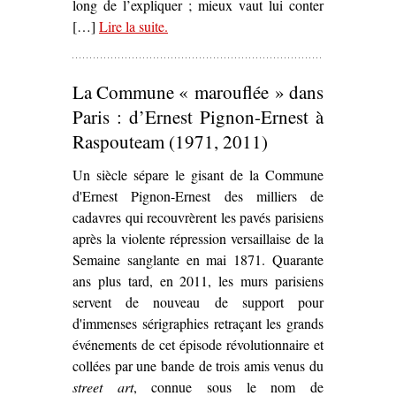
long de l’expliquer ; mieux vaut lui conter
[…]
Lire la suite
– ‘
.
Avenir radieux – Une Fission
française
, de/par Nicolas Lambert’
La Commune « marouflée » dans
Paris : d’Ernest Pignon-Ernest à
Raspouteam (1971, 2011)
Un siècle sépare le gisant de la Commune
d'Ernest Pignon-Ernest des milliers de
cadavres qui recouvrèrent les pavés parisiens
après la violente répression versaillaise de la
Semaine sanglante en mai 1871. Quarante
ans plus tard, en 2011, les murs parisiens
servent de nouveau de support pour
d'immenses sérigraphies retraçant les grands
événements de cet épisode révolutionnaire et
collées par une bande de trois amis venus du
street art
, connue sous le nom de