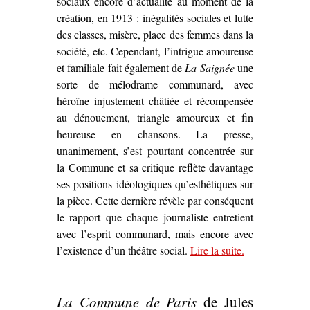
sociaux encore d’actualité au moment de la
création, en 1913 : inégalités sociales et lutte
des classes, misère, place des femmes dans la
société, etc. Cependant, l’intrigue amoureuse
et familiale fait également de
La Saignée
une
sorte de mélodrame communard, avec
héroïne injustement châtiée et récompensée
au dénouement, triangle amoureux et fin
heureuse en chansons. La presse,
unanimement, s’est pourtant concentrée sur
la Commune et sa critique reflète davantage
ses positions idéologiques qu’esthétiques sur
la pièce. Cette dernière révèle par conséquent
le rapport que chaque journaliste entretient
avec l’esprit communard, mais encore avec
l’existence d’un théâtre social.
Lire la suite
– ‘L’Esprit
.
communard
dans
La
La Commune de Paris
de Jules
Saignée
, de