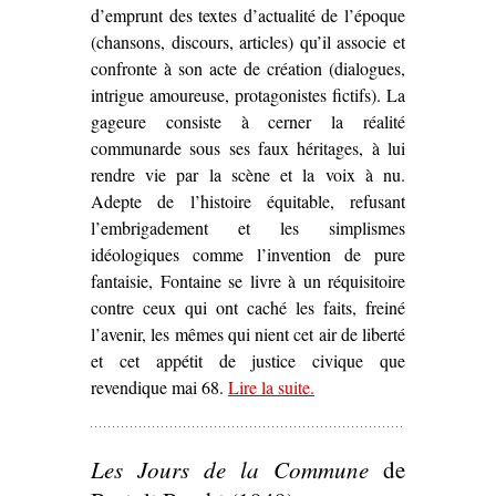
d’emprunt des textes d’actualité de l’époque
(chansons, discours, articles) qu’il associe et
confronte à son acte de création (dialogues,
intrigue amoureuse, protagonistes fictifs). La
gageure consiste à cerner la réalité
communarde sous ses faux héritages, à lui
rendre vie par la scène et la voix à nu.
Adepte de l’histoire équitable, refusant
l’embrigadement et les simplismes
idéologiques comme l’invention de pure
fantaisie, Fontaine se livre à un réquisitoire
contre ceux qui ont caché les faits, freiné
l’avenir, les mêmes qui nient cet air de liberté
et cet appétit de justice civique que
revendique mai 68.
Lire la suite
– ‘Sur
.
Le Printemps de la
Sociale
d’André Fontaine
(1974)’
Les Jours de la Commune
de