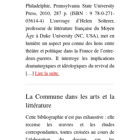
Philadelphie, Pennsylvania State University
Press, 2010, 287 p. (ISBN : 9 78-0-271-
03614-4) L’ouvrage d’Helen Solterer,
professeur de littérature française du Moyen
Âge à Duke University (NC, USA), met en
lumière un aspect peu connu des liens entre
théâtre et politique dans la France de l’entre-
deux-guerres. Il interroge les implications
dramaturgiques et idéologiques du revival du
[…]
Lire la suite
– ‘
.
Medieval Roles for Modern Times
Theater and the Battle for the French
Republic
, Helen Solterer’
La Commune dans les arts et la
littérature
Cette bibliographie n’est pas exhaustive : elle
recense les œuvres et les études
correspondantes, toutes croisées au cours de
l’élaboration du dossier sur les