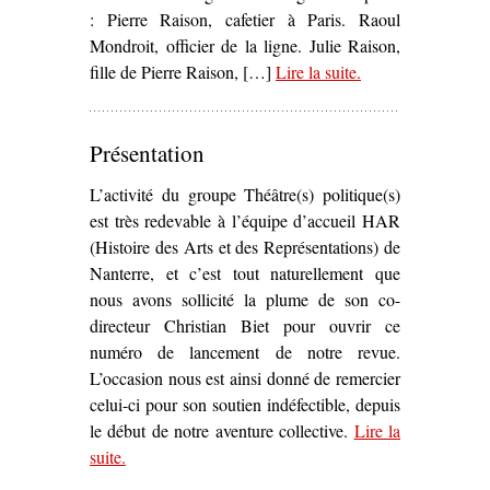
: Pierre Raison, cafetier à Paris. Raoul
Mondroit, officier de la ligne. Julie Raison,
fille de Pierre Raison, […]
Lire la suite
– ‘
.
La Commune
,
drame historique
(1908)’
Présentation
L’activité du groupe Théâtre(s) politique(s)
est très redevable à l’équipe d’accueil HAR
(Histoire des Arts et des Représentations) de
Nanterre, et c’est tout naturellement que
nous avons sollicité la plume de son co-
directeur Christian Biet pour ouvrir ce
numéro de lancement de notre revue.
L’occasion nous est ainsi donné de remercier
celui-ci pour son soutien indéfectible, depuis
le début de notre aventure collective.
Lire la
suite
– ‘Présentation’
.