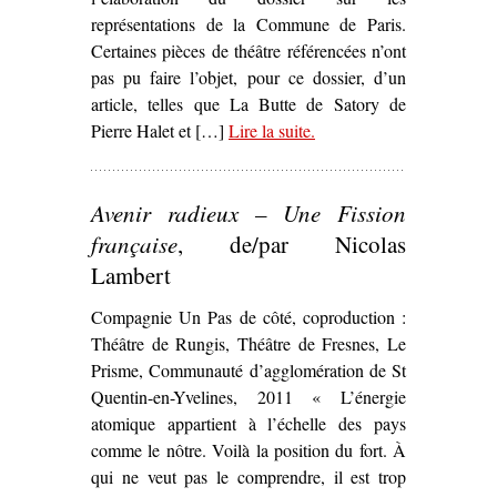
représentations de la Commune de Paris.
Certaines pièces de théâtre référencées n’ont
pas pu faire l’objet, pour ce dossier, d’un
article, telles que La Butte de Satory de
Pierre Halet et […]
Lire la suite
– ‘La Commune dans les
.
arts et la littérature’
Avenir radieux – Une Fission
française
, de/par Nicolas
Lambert
Compagnie Un Pas de côté, coproduction :
Théâtre de Rungis, Théâtre de Fresnes, Le
Prisme, Communauté d’agglomération de St
Quentin-en-Yvelines, 2011 « L’énergie
atomique appartient à l’échelle des pays
comme le nôtre. Voilà la position du fort. À
qui ne veut pas le comprendre, il est trop