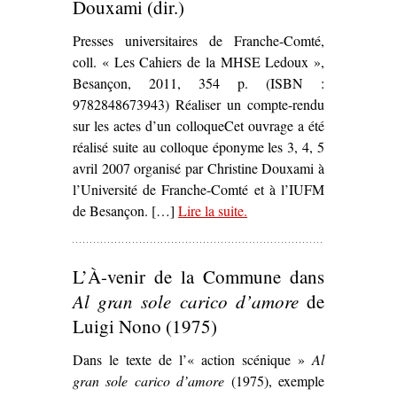
Douxami (dir.)
Presses universitaires de Franche-Comté,
coll. « Les Cahiers de la MHSE Ledoux »,
Besançon, 2011, 354 p. (ISBN :
9782848673943) Réaliser un compte-rendu
sur les actes d’un colloqueCet ouvrage a été
réalisé suite au colloque éponyme les 3, 4, 5
avril 2007 organisé par Christine Douxami à
l’Université de Franche-Comté et à l’IUFM
de Besançon. […]
Lire la suite
– ‘
.
Théâtres politiques :
(en) Mouvement(s)
,
Christine Douxami (dir.)’
L’À-venir de la Commune dans
Al gran sole carico d’amore
de
Luigi Nono (1975)
Dans le texte de l’« action scénique »
Al
gran sole carico d’amore
(1975), exemple