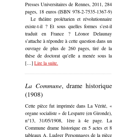
Presses Universitaires de Rennes, 2011, 284
pages, 18 euros (ISBN 978-2-7535-1367-9)
Le théâtre prolétarien et révolutionnaire
existe-t-il ? Et sous quelles formes s’est-il
traduit en France ? Léonor Delaunay
s’attache à répondre à cette question dans un
ouvrage de plus de 260 pages, tiré de la
thèse de doctorat qu’elle a menée sous la
[…]
Lire la suite
– ‘
.
La Scène bleue. Les expérience
théâtrales prolétariennes et
révolutionnaires en France, de la
La Commune
, drame historique
Grande Guerre au Front populaire
,
Léonor Delaunay’
(1908)
Cette pièce fut imprimée dans La Vérité, «
organe socialiste » de Lesparre (en Gironde),
n°13, 31/05/1908, 1ère à 4e page. La
Commune drame historique en 5 actes et 8
tableaux A. Ludger Personnages de la pièce