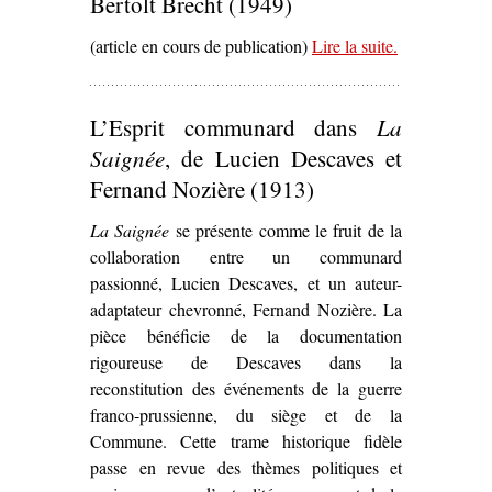
Bertolt Brecht (1949)
(article en cours de publication)
Lire la suite
– ‘
.
Les Jours
de la
Commune
de
L’Esprit communard dans
La
Bertolt Brecht
(1949)’
Saignée
, de Lucien Descaves et
Fernand Nozière (1913)
La Saignée
se présente comme le fruit de la
collaboration entre un communard
passionné, Lucien Descaves, et un auteur-
adaptateur chevronné, Fernand Nozière. La
pièce bénéficie de la documentation
rigoureuse de Descaves dans la
reconstitution des événements de la guerre
franco-prussienne, du siège et de la
Commune. Cette trame historique fidèle
passe en revue des thèmes politiques et