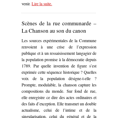
venir.
Lire la suite
– ‘L’À-venir de la Commune dans
.
Al
gran sole carico d’amore
de Luig
Nono (1975)’
Scènes de la rue communarde –
La Chanson au son du canon
Les sources expérimentales de la Commune
renvoient à une crise de l’expression
publique et à un ressaisissement langagier de
la population promise à la démocratie depuis
1789. Par quelle invention de figure s’est
exprimée cette séquence historique ? Quelles
voix de la population désigne-t-elle ?
Prompte, modulable, la chanson capture les
compositions du monde. Sur fond de rue,
elle enregistre ce dire des actes ordinaires et
des faits d’exception. Elle transmet un double
actualisme, celui de l’intime et de la
singularisation, celui du général et de la