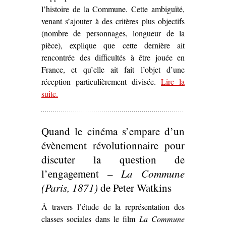
l’histoire de la Commune. Cette ambiguïté,
venant s’ajouter à des critères plus objectifs
(nombre de personnages, longueur de la
pièce), explique que cette dernière ait
rencontrée des difficultés à être jouée en
France, et qu’elle ait fait l’objet d’une
réception particulièrement divisée.
Lire la
suite
– ‘La Commune
.
ici et maintenant
.
Le Printemps 71
d’Arthur Adamov (1960)’
Quand le cinéma s’empare d’un
évènement révolutionnaire pour
discuter la question de
l’engagement –
La Commune
(Paris, 1871)
de Peter Watkins
À travers l’étude de la représentation des
classes sociales dans le film
La Commune