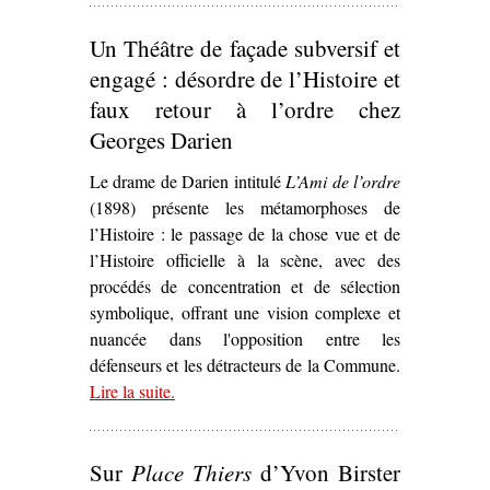
Un Théâtre de façade subversif et
engagé : désordre de l’Histoire et
faux retour à l’ordre chez
Georges Darien
Le drame de Darien intitulé
L’Ami de l’ordre
(1898) présente les métamorphoses de
l’Histoire : le passage de la chose vue et de
l’Histoire officielle à la scène, avec des
procédés de concentration et de sélection
symbolique, offrant une vision complexe et
nuancée dans l'opposition entre les
défenseurs et les détracteurs de la Commune.
Lire la suite
– ‘Un Théâtre de façade subversif et engagé :
.
désordre de l’Histoire et faux retour à l’ordre
chez Georges Darien’
Sur
Place Thiers
d’Yvon Birster