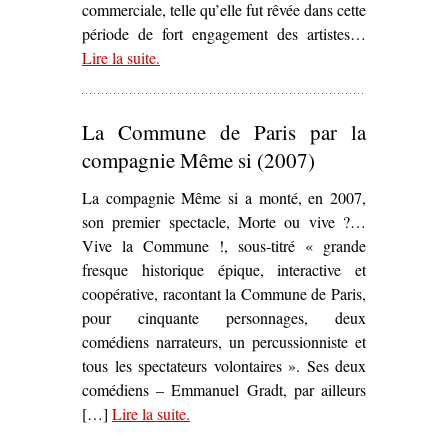
commerciale, telle qu’elle fut rêvée dans cette
période de fort engagement des artistes…
Lire la suite
– ‘Sur
.
Place Thiers
d’Yvon Birster (1970)’
La Commune de Paris par la
compagnie Même si (2007)
La compagnie Même si a monté, en 2007,
son premier spectacle, Morte ou vive ?…
Vive la Commune !, sous-titré « grande
fresque historique épique, interactive et
coopérative, racontant la Commune de Paris,
pour cinquante personnages, deux
comédiens narrateurs, un percussionniste et
tous les spectateurs volontaires ». Ses deux
comédiens – Emmanuel Gradt, par ailleurs
[…]
Lire la suite
– ‘La Commune de Paris par la
.
compagnie Même si (2007)’