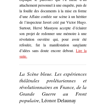
attachement personnel à une enquête, puis de
la fouille des documents à la mise en forme
d’une Affaire confiée sur scène à un héritier
de l’inspecteur Javert créé par Victor Hugo.
Surtout, Hervé Masnyou accepte d’éclairer
son projet de redonner une mémoire à une
révolution ouvrière qui, pour avoir été
refoulée, fut la manifestation sanglante
d’idées sans doute encore debout.
Lire la
suite
– ‘« Mais l’idée est debout » – Une pièce
.
contemporaine sur la Commune’
La Scène bleue. Les expériences
théâtrales prolétariennes et
révolutionnaires en France, de la
Grande Guerre au Front
populaire
, Léonor Delaunay