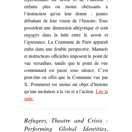
enfants plus ou moins obéissants à
l’instruction qu’on leur donne ; jeunes
débattant de leur vision de l’histoire. Tous
possèdent une dimension allégorique et sont
engagés dans la lutte entre le savoir et
l’ignorance. La Commune de Paris apparaît
enfin dans une double perspective. Manuels
et instructions officielles imposent le point de
vue versaillais, tandis que le point de vue
communard est passé sous silence. C’est
peut-être en effet que la Commune vue par
X. Pommeret est moins un objet d’histoire
qu’une incitation à la vie et à l’action.
Lire la
suite
– ‘Sur
.
Lycée Thiers, maternelle Jules Ferry
d
Xavier Pommeret (1973)’
Refugees, Theatre and Crisis :
Performing Global Identities
,