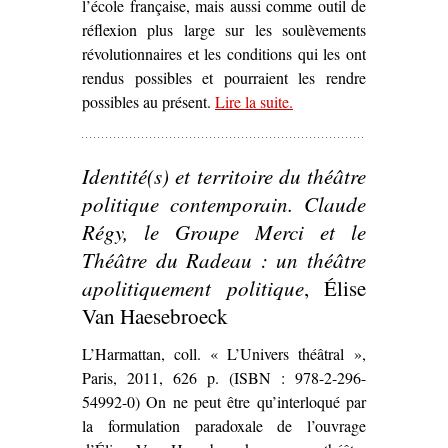
l’école française, mais aussi comme outil de
réflexion plus large sur les soulèvements
révolutionnaires et les conditions qui les ont
rendus possibles et pourraient les rendre
possibles au présent.
Lire la suite
– ‘Quand le cinéma
.
s’empare d’un
évènement
Identité(s) et territoire du théâtre
révolutionnaire pour
discuter la question de
politique contemporain. Claude
l’engagement –
La
Régy, le Groupe Merci et le
Commune (Paris, 1871)
Théâtre du Radeau : un théâtre
de Peter Watkins’
apolitiquement politique
, Élise
Van Haesebroeck
L’Harmattan, coll. « L’Univers théâtral »,
Paris, 2011, 626 p. (ISBN : 978-2-296-
54992-0) On ne peut être qu’interloqué par
la formulation paradoxale de l’ouvrage