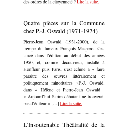
des ordres de la citoyenneté ?
Lire la suite
– ‘Scènes de la
.
rue
communarde –
Quatre pièces sur la Commune
La Chanson au
son du canon’
chez P.-J. Oswald (1971-1974)
Pierre-Jean Oswald (1931-2000), de la
trempe du fameux François Maspero, s’est
lancé dans l’édition au début des années
1950, et, comme découvreur, installé à
Honfleur puis Paris, s’est échiné à « faire
paraître des œuvres littérairement et
politiquement minoritaires »P.-J. Oswald,
dans « Hélène et Pierre-Jean Oswald :
« Aujourd’hui Sartre débutant ne trouverait
pas d’éditeur » […]
Lire la suite
– ‘Quatre pièces sur la
.
Commune chez P.-J.
Oswald (1971-1974)’
L’Insoutenable Théâtralité de la