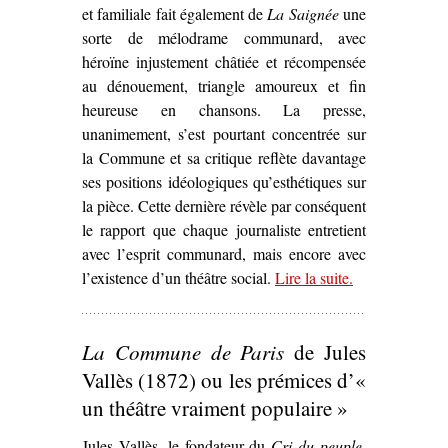
et familiale fait également de
La Saignée
une
sorte de mélodrame communard, avec
héroïne injustement châtiée et récompensée
au dénouement, triangle amoureux et fin
heureuse en chansons. La presse,
unanimement, s’est pourtant concentrée sur
la Commune et sa critique reflète davantage
ses positions idéologiques qu’esthétiques sur
la pièce. Cette dernière révèle par conséquent
le rapport que chaque journaliste entretient
avec l’esprit communard, mais encore avec
l’existence d’un théâtre social.
Lire la suite
– ‘L’Esprit
.
communard
dans
La
La Commune de Paris
de Jules
Saignée
, de
Lucien
Vallès (1872) ou les prémices d’«
Descaves et
un théâtre vraiment populaire »
Fernand
Jules Vallès, le fondateur du
Cri du peuple
Nozière
,