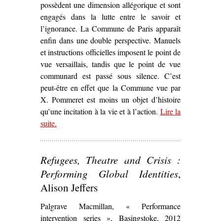
possèdent une dimension allégorique et sont
engagés dans la lutte entre le savoir et
l’ignorance. La Commune de Paris apparaît
enfin dans une double perspective. Manuels
et instructions officielles imposent le point de
vue versaillais, tandis que le point de vue
communard est passé sous silence. C’est
peut-être en effet que la Commune vue par
X. Pommeret est moins un objet d’histoire
qu’une incitation à la vie et à l’action.
Lire la
suite
– ‘Sur
.
Lycée Thiers, maternelle Jules Ferry
d
Xavier Pommeret (1973)’
Refugees, Theatre and Crisis :
Performing Global Identities
,
Alison Jeffers
Palgrave Macmillan, « Performance
intervention series », Basingstoke, 2012