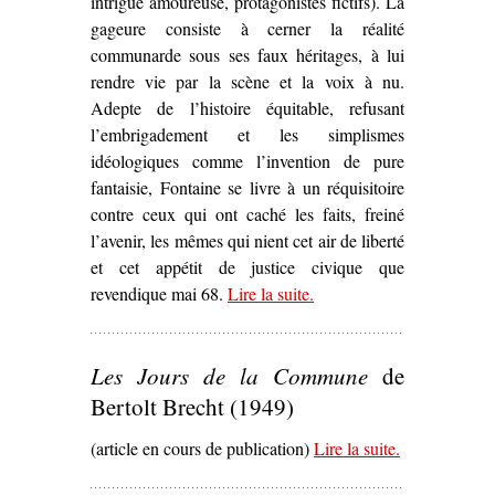
intrigue amoureuse, protagonistes fictifs). La
gageure consiste à cerner la réalité
communarde sous ses faux héritages, à lui
rendre vie par la scène et la voix à nu.
Adepte de l’histoire équitable, refusant
l’embrigadement et les simplismes
idéologiques comme l’invention de pure
fantaisie, Fontaine se livre à un réquisitoire
contre ceux qui ont caché les faits, freiné
l’avenir, les mêmes qui nient cet air de liberté
et cet appétit de justice civique que
revendique mai 68.
Lire la suite
– ‘Sur
.
Le Printemps de la
Sociale
d’André Fontaine
(1974)’
Les Jours de la Commune
de
Bertolt Brecht (1949)
(article en cours de publication)
Lire la suite
– ‘
.
Les Jours
de la