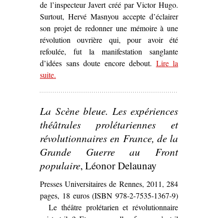
de l’inspecteur Javert créé par Victor Hugo.
Surtout, Hervé Masnyou accepte d’éclairer
son projet de redonner une mémoire à une
révolution ouvrière qui, pour avoir été
refoulée, fut la manifestation sanglante
d’idées sans doute encore debout.
Lire la
suite
– ‘« Mais l’idée est debout » – Une pièce
.
contemporaine sur la Commune’
La Scène bleue. Les expériences
théâtrales prolétariennes et
révolutionnaires en France, de la
Grande Guerre au Front
populaire
, Léonor Delaunay
Presses Universitaires de Rennes, 2011, 284
pages, 18 euros (ISBN 978-2-7535-1367-9)
Le théâtre prolétarien et révolutionnaire