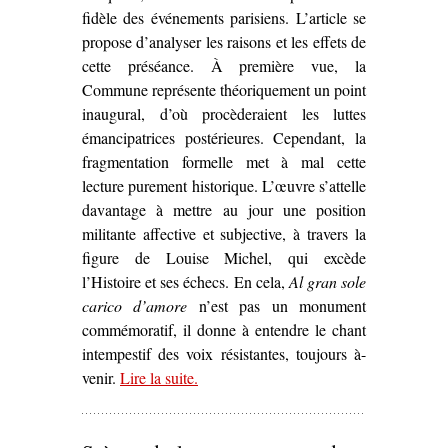
fidèle des événements parisiens. L’article se
propose d’analyser les raisons et les effets de
cette préséance. À première vue, la
Commune représente théoriquement un point
inaugural, d’où procèderaient les luttes
émancipatrices postérieures. Cependant, la
fragmentation formelle met à mal cette
lecture purement historique. L’œuvre s’attelle
davantage à mettre au jour une position
militante affective et subjective, à travers la
figure de Louise Michel, qui excède
l’Histoire et ses échecs. En cela,
Al gran sole
carico d’amore
n’est pas un monument
commémoratif, il donne à entendre le chant
intempestif des voix résistantes, toujours à-
venir.
Lire la suite
– ‘L’À-venir de la Commune dans
.
Al
gran sole carico d’amore
de Luig
Nono (1975)’