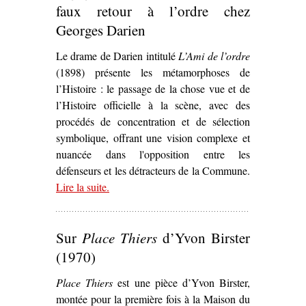
faux retour à l’ordre chez
Georges Darien
Le drame de Darien intitulé
L’Ami de l’ordre
(1898) présente les métamorphoses de
l’Histoire : le passage de la chose vue et de
l’Histoire officielle à la scène, avec des
procédés de concentration et de sélection
symbolique, offrant une vision complexe et
nuancée dans l'opposition entre les
défenseurs et les détracteurs de la Commune.
Lire la suite
– ‘Un Théâtre de façade subversif et engagé :
.
désordre de l’Histoire et faux retour à l’ordre
chez Georges Darien’
Sur
Place Thiers
d’Yvon Birster
(1970)
Place Thiers
est une pièce d’Yvon Birster,
montée pour la première fois à la Maison du