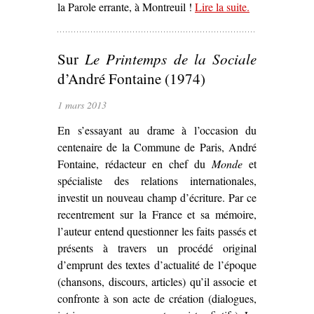
la Parole errante, à Montreuil !
Lire la suite
– ‘Rencontre
.
autour des
représentations
Sur
Le Printemps de la Sociale
de la
Commune de
d’André Fontaine (1974)
Paris’
1 mars 2013
En s’essayant au drame à l’occasion du
centenaire de la Commune de Paris, André
Fontaine, rédacteur en chef du
Monde
et
spécialiste des relations internationales,
investit un nouveau champ d’écriture. Par ce
recentrement sur la France et sa mémoire,
l’auteur entend questionner les faits passés et
présents à travers un procédé original
d’emprunt des textes d’actualité de l’époque
(chansons, discours, articles) qu’il associe et
confronte à son acte de création (dialogues,