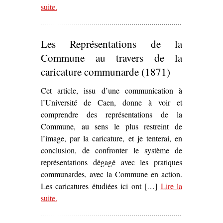
suite
– ‘
.
La Commune de Paris
de Jules Vallès (1872) o
les prémices d’« un théâtre vraiment populaire »’
Les Représentations de la
Commune au travers de la
caricature communarde (1871)
Cet article, issu d’une communication à
l’Université de Caen, donne à voir et
comprendre des représentations de la
Commune, au sens le plus restreint de
l’image, par la caricature, et je tenterai, en
conclusion, de confronter le système de
représentations dégagé avec les pratiques
communardes, avec la Commune en action.
Les caricatures étudiées ici ont […]
Lire la
suite
– ‘Les Représentations de la Commune au travers de
.
la caricature communarde (1871)’