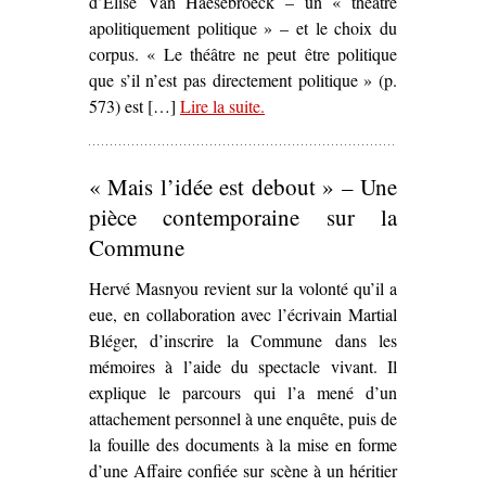
d’Élise Van Haesebroeck – un « théâtre
apolitiquement politique » – et le choix du
corpus. « Le théâtre ne peut être politique
que s’il n’est pas directement politique » (p.
573) est […]
Lire la suite
– ‘
.
Identité(s) et territoire du
théâtre politique contemporain.
Claude Régy, le Groupe Merci
« Mais l’idée est debout » – Une
et le Théâtre du Radeau : un
théâtre apolitiquement politique
,
pièce contemporaine sur la
Élise Van Haesebroeck’
Commune
Hervé Masnyou revient sur la volonté qu’il a
eue, en collaboration avec l’écrivain Martial
Bléger, d’inscrire la Commune dans les
mémoires à l’aide du spectacle vivant. Il
explique le parcours qui l’a mené d’un
attachement personnel à une enquête, puis de
la fouille des documents à la mise en forme
d’une Affaire confiée sur scène à un héritier