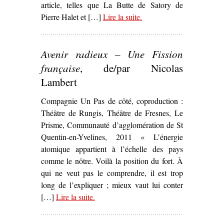
article, telles que La Butte de Satory de
Pierre Halet et […]
Lire la suite
– ‘La Commune dans les
.
arts et la littérature’
Avenir radieux – Une Fission
française
, de/par Nicolas
Lambert
Compagnie Un Pas de côté, coproduction :
Théâtre de Rungis, Théâtre de Fresnes, Le
Prisme, Communauté d’agglomération de St
Quentin-en-Yvelines, 2011 « L’énergie
atomique appartient à l’échelle des pays
comme le nôtre. Voilà la position du fort. À
qui ne veut pas le comprendre, il est trop
long de l’expliquer ; mieux vaut lui conter
[…]
Lire la suite
– ‘
.
Avenir radieux – Une Fission
française
, de/par Nicolas Lambert’