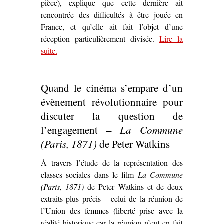
pièce), explique que cette dernière ait
rencontrée des difficultés à être jouée en
France, et qu’elle ait fait l’objet d’une
réception particulièrement divisée.
Lire la
suite
– ‘La Commune
.
ici et maintenant
.
Le Printemps 71
d’Arthur Adamov (1960)’
Quand le cinéma s’empare d’un
évènement révolutionnaire pour
discuter la question de
l’engagement –
La Commune
(Paris, 1871)
de Peter Watkins
À travers l’étude de la représentation des
classes sociales dans le film
La Commune
(Paris, 1871)
de Peter Watkins et de deux
extraits plus précis – celui de la réunion de
l’Union des femmes (liberté prise avec la
réalité historique car la réunion n’eut en fait