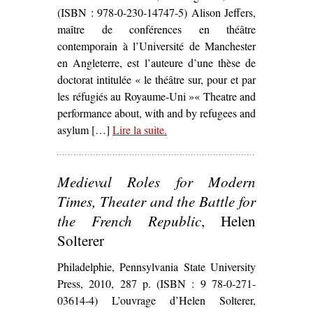
(ISBN : 978-0-230-14747-5) Alison Jeffers,
maître de conférences en théâtre
contemporain à l’Université de Manchester
en Angleterre, est l’auteure d’une thèse de
doctorat intitulée « le théâtre sur, pour et par
les réfugiés au Royaume-Uni »« Theatre and
performance about, with and by refugees and
asylum […]
Lire la suite
– ‘
.
Refugees, Theatre and Crisis :
Performing Global Identities
,
Alison Jeffers’
Medieval Roles for Modern
Times, Theater and the Battle for
the French Republic
, Helen
Solterer
Philadelphie, Pennsylvania State University
Press, 2010, 287 p. (ISBN : 9 78-0-271-
03614-4) L’ouvrage d’Helen Solterer,