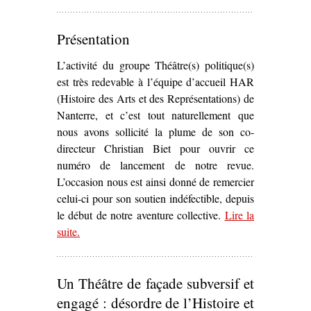
drame historique
(1908)’
Présentation
L’activité du groupe Théâtre(s) politique(s)
est très redevable à l’équipe d’accueil HAR
(Histoire des Arts et des Représentations) de
Nanterre, et c’est tout naturellement que
nous avons sollicité la plume de son co-
directeur Christian Biet pour ouvrir ce
numéro de lancement de notre revue.
L’occasion nous est ainsi donné de remercier
celui-ci pour son soutien indéfectible, depuis
le début de notre aventure collective.
Lire la
suite
– ‘Présentation’
.
Un Théâtre de façade subversif et
engagé : désordre de l’Histoire et