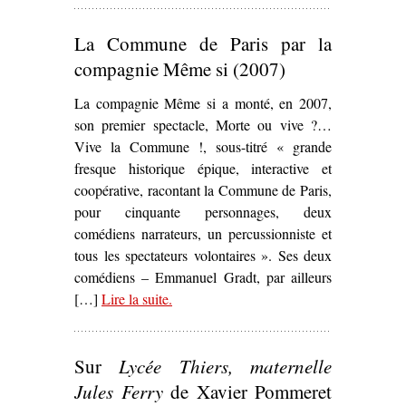
La Commune de Paris par la
compagnie Même si (2007)
La compagnie Même si a monté, en 2007,
son premier spectacle, Morte ou vive ?…
Vive la Commune !, sous-titré « grande
fresque historique épique, interactive et
coopérative, racontant la Commune de Paris,
pour cinquante personnages, deux
comédiens narrateurs, un percussionniste et
tous les spectateurs volontaires ». Ses deux
comédiens – Emmanuel Gradt, par ailleurs
[…]
Lire la suite
– ‘La Commune de Paris par la
.
compagnie Même si (2007)’
Sur
Lycée Thiers, maternelle
Jules Ferry
de Xavier Pommeret