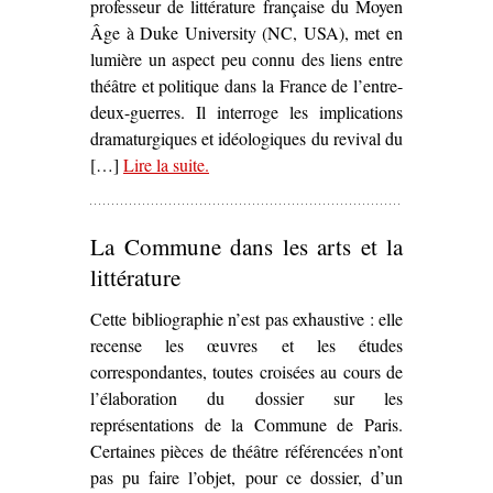
professeur de littérature française du Moyen
Âge à Duke University (NC, USA), met en
lumière un aspect peu connu des liens entre
théâtre et politique dans la France de l’entre-
deux-guerres. Il interroge les implications
dramaturgiques et idéologiques du revival du
[…]
Lire la suite
– ‘
.
Medieval Roles for Modern Times
Theater and the Battle for the French
Republic
, Helen Solterer’
La Commune dans les arts et la
littérature
Cette bibliographie n’est pas exhaustive : elle
recense les œuvres et les études
correspondantes, toutes croisées au cours de
l’élaboration du dossier sur les
représentations de la Commune de Paris.
Certaines pièces de théâtre référencées n’ont
pas pu faire l’objet, pour ce dossier, d’un