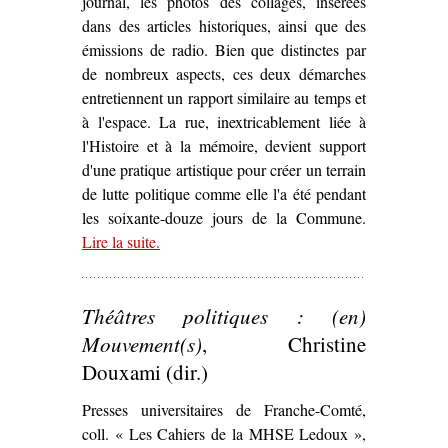
journal, les photos des collages, insérées
dans des articles historiques, ainsi que des
émissions de radio. Bien que distinctes par
de nombreux aspects, ces deux démarches
entretiennent un rapport similaire au temps et
à l'espace. La rue, inextricablement liée à
l'Histoire et à la mémoire, devient support
d'une pratique artistique pour créer un terrain
de lutte politique comme elle l'a été pendant
les soixante-douze jours de la Commune.
Lire la suite
– ‘La Commune « marouflée » dans Paris :
.
d’Ernest Pignon-Ernest à Raspouteam (1971,
2011)’
Théâtres politiques : (en)
Mouvement(s)
, Christine
Douxami (dir.)
Presses universitaires de Franche-Comté,
coll. « Les Cahiers de la MHSE Ledoux »,