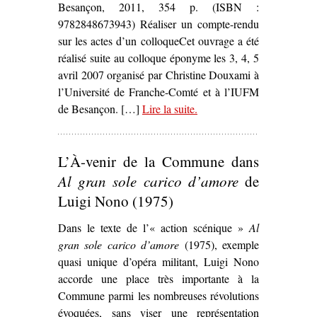
Besançon, 2011, 354 p. (ISBN :
9782848673943) Réaliser un compte-rendu
sur les actes d’un colloqueCet ouvrage a été
réalisé suite au colloque éponyme les 3, 4, 5
avril 2007 organisé par Christine Douxami à
l’Université de Franche-Comté et à l’IUFM
de Besançon. […]
Lire la suite
– ‘
.
Théâtres politiques :
(en) Mouvement(s)
,
Christine Douxami (dir.)’
L’À-venir de la Commune dans
Al gran sole carico d’amore
de
Luigi Nono (1975)
Dans le texte de l’« action scénique »
Al
gran sole carico d’amore
(1975), exemple
quasi unique d’opéra militant, Luigi Nono
accorde une place très importante à la
Commune parmi les nombreuses révolutions
évoquées, sans viser une représentation