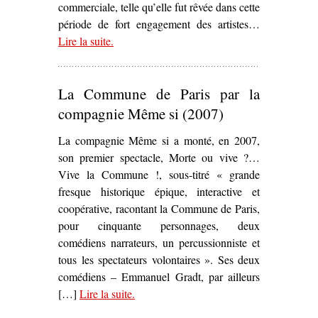
commerciale, telle qu’elle fut rêvée dans cette
période de fort engagement des artistes…
Lire la suite
– ‘Sur
.
Place Thiers
d’Yvon Birster (1970)’
La Commune de Paris par la
compagnie Même si (2007)
La compagnie Même si a monté, en 2007,
son premier spectacle, Morte ou vive ?…
Vive la Commune !, sous-titré « grande
fresque historique épique, interactive et
coopérative, racontant la Commune de Paris,
pour cinquante personnages, deux
comédiens narrateurs, un percussionniste et
tous les spectateurs volontaires ». Ses deux
comédiens – Emmanuel Gradt, par ailleurs
[…]
Lire la suite
– ‘La Commune de Paris par la
.
compagnie Même si (2007)’