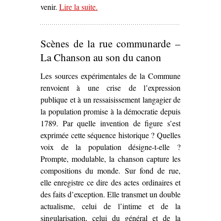
venir.
Lire la suite
– ‘L’À-venir de la Commune dans
.
Al
gran sole carico d’amore
de Luig
Nono (1975)’
Scènes de la rue communarde –
La Chanson au son du canon
Les sources expérimentales de la Commune
renvoient à une crise de l’expression
publique et à un ressaisissement langagier de
la population promise à la démocratie depuis
1789. Par quelle invention de figure s’est
exprimée cette séquence historique ? Quelles
voix de la population désigne-t-elle ?
Prompte, modulable, la chanson capture les
compositions du monde. Sur fond de rue,
elle enregistre ce dire des actes ordinaires et
des faits d’exception. Elle transmet un double
actualisme, celui de l’intime et de la
singularisation, celui du général et de la