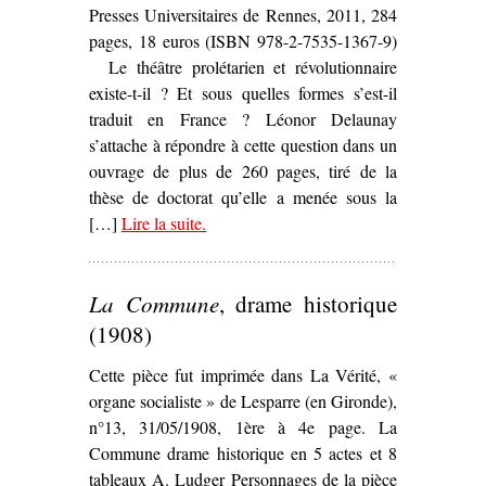
Presses Universitaires de Rennes, 2011, 284
pages, 18 euros (ISBN 978-2-7535-1367-9)
Le théâtre prolétarien et révolutionnaire
existe-t-il ? Et sous quelles formes s’est-il
traduit en France ? Léonor Delaunay
s’attache à répondre à cette question dans un
ouvrage de plus de 260 pages, tiré de la
thèse de doctorat qu’elle a menée sous la
[…]
Lire la suite
– ‘
.
La Scène bleue. Les expérience
théâtrales prolétariennes et
révolutionnaires en France, de la
La Commune
, drame historique
Grande Guerre au Front populaire
,
Léonor Delaunay’
(1908)
Cette pièce fut imprimée dans La Vérité, «
organe socialiste » de Lesparre (en Gironde),
n°13, 31/05/1908, 1ère à 4e page. La
Commune drame historique en 5 actes et 8
tableaux A. Ludger Personnages de la pièce