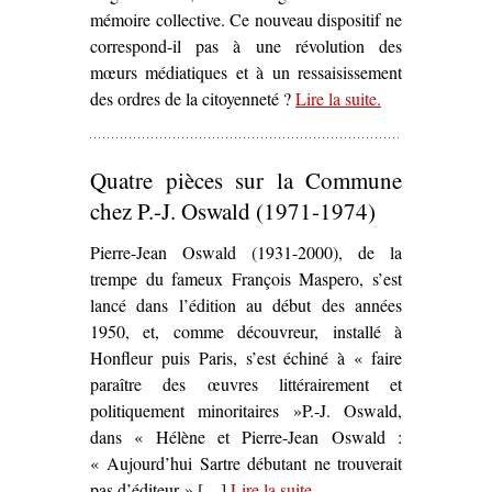
mémoire collective. Ce nouveau dispositif ne
correspond-il pas à une révolution des
mœurs médiatiques et à un ressaisissement
des ordres de la citoyenneté ?
Lire la suite
– ‘Scènes de la
.
rue
communarde –
Quatre pièces sur la Commune
La Chanson au
son du canon’
chez P.-J. Oswald (1971-1974)
Pierre-Jean Oswald (1931-2000), de la
trempe du fameux François Maspero, s’est
lancé dans l’édition au début des années
1950, et, comme découvreur, installé à
Honfleur puis Paris, s’est échiné à « faire
paraître des œuvres littérairement et
politiquement minoritaires »P.-J. Oswald,
dans « Hélène et Pierre-Jean Oswald :
« Aujourd’hui Sartre débutant ne trouverait
pas d’éditeur » […]
Lire la suite
– ‘Quatre pièces sur la
.