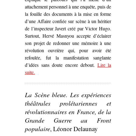
attachement personnel à une enquête, puis de
la fouille des documents à la mise en forme
d’une Affaire confiée sur scène à un héritier
de l’inspecteur Javert créé par Victor Hugo.
Surtout, Hervé Masnyou accepte d’éclairer
son projet de redonner une mémoire à une
révolution ouvrière qui, pour avoir été
refoulée, fut la manifestation sanglante
d’idées sans doute encore debout.
Lire la
suite
– ‘« Mais l’idée est debout » – Une pièce
.
contemporaine sur la Commune’
La Scène bleue. Les expériences
théâtrales prolétariennes et
révolutionnaires en France, de la
Grande Guerre au Front
populaire
, Léonor Delaunay