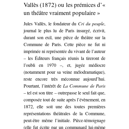
Lucien
Vallès (1872) ou les prémices d’«
Descaves et
un théâtre vraiment populaire »
Fernand
Jules Vallès, le fondateur du
Cri du peuple
Nozière
,
journal le plus lu de Paris insurgé, écrivit,
(1913)’
durant son exil, une pièce de théâtre sur la
Commune de Paris. Cette pièce ne fut ni
imprimée ni représentée du vivant de l’auteur
– les Éditeurs français réunis la tireront de
l’oubli en 1970 –, et, jugée médiocre
(notamment pour sa veine mélodramatique),
reste encore très méconnue aujourd’hui.
Pourtant, l’intérêt de
La Commune de Paris
– tel est son titre – outrepasse le seul fait que,
composée tout de suite après l’évènement, en
1872, elle soit une des toutes premières
représentations théâtrales de la Commune,
peut-être même l’initiale. Pièce-témoignage
(elle fut écrite par un communard lui-même