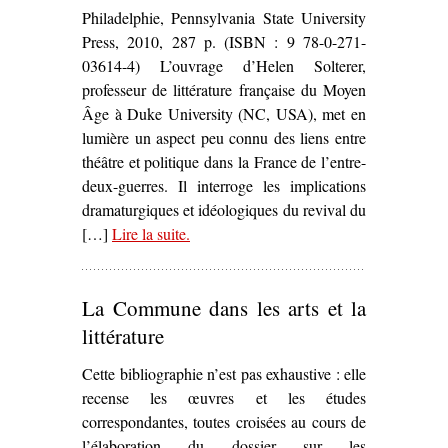
Philadelphie, Pennsylvania State University
Press, 2010, 287 p. (ISBN : 9 78-0-271-
03614-4) L’ouvrage d’Helen Solterer,
professeur de littérature française du Moyen
Âge à Duke University (NC, USA), met en
lumière un aspect peu connu des liens entre
théâtre et politique dans la France de l’entre-
deux-guerres. Il interroge les implications
dramaturgiques et idéologiques du revival du
[…]
Lire la suite
– ‘
.
Medieval Roles for Modern Times
Theater and the Battle for the French
Republic
, Helen Solterer’
La Commune dans les arts et la
littérature
Cette bibliographie n’est pas exhaustive : elle
recense les œuvres et les études
correspondantes, toutes croisées au cours de
l’élaboration du dossier sur les