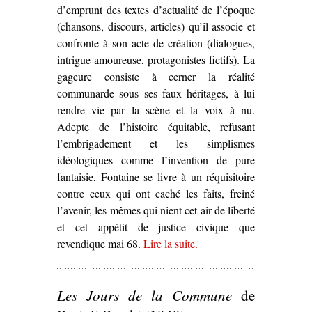
d’emprunt des textes d’actualité de l’époque
(chansons, discours, articles) qu’il associe et
confronte à son acte de création (dialogues,
intrigue amoureuse, protagonistes fictifs). La
gageure consiste à cerner la réalité
communarde sous ses faux héritages, à lui
rendre vie par la scène et la voix à nu.
Adepte de l’histoire équitable, refusant
l’embrigadement et les simplismes
idéologiques comme l’invention de pure
fantaisie, Fontaine se livre à un réquisitoire
contre ceux qui ont caché les faits, freiné
l’avenir, les mêmes qui nient cet air de liberté
et cet appétit de justice civique que
revendique mai 68.
Lire la suite
– ‘Sur
.
Le Printemps de la
Sociale
d’André Fontaine
(1974)’
Les Jours de la Commune
de