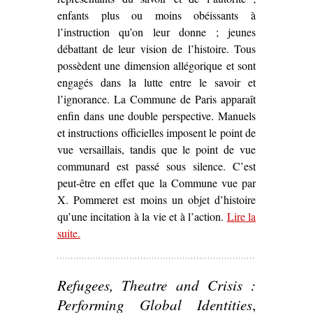
enfants plus ou moins obéissants à
l’instruction qu’on leur donne ; jeunes
débattant de leur vision de l’histoire. Tous
possèdent une dimension allégorique et sont
engagés dans la lutte entre le savoir et
l’ignorance. La Commune de Paris apparaît
enfin dans une double perspective. Manuels
et instructions officielles imposent le point de
vue versaillais, tandis que le point de vue
communard est passé sous silence. C’est
peut-être en effet que la Commune vue par
X. Pommeret est moins un objet d’histoire
qu’une incitation à la vie et à l’action.
Lire la
suite
– ‘Sur
.
Lycée Thiers, maternelle Jules Ferry
d
Xavier Pommeret (1973)’
Refugees, Theatre and Crisis :
Performing Global Identities
,