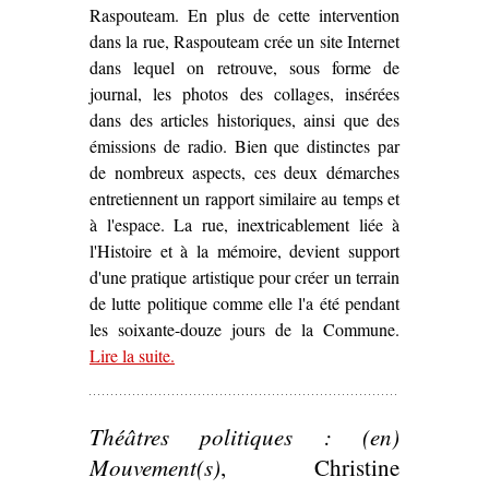
Raspouteam. En plus de cette intervention
dans la rue, Raspouteam crée un site Internet
dans lequel on retrouve, sous forme de
journal, les photos des collages, insérées
dans des articles historiques, ainsi que des
émissions de radio. Bien que distinctes par
de nombreux aspects, ces deux démarches
entretiennent un rapport similaire au temps et
à l'espace. La rue, inextricablement liée à
l'Histoire et à la mémoire, devient support
d'une pratique artistique pour créer un terrain
de lutte politique comme elle l'a été pendant
les soixante-douze jours de la Commune.
Lire la suite
– ‘La Commune « marouflée » dans Paris :
.
d’Ernest Pignon-Ernest à Raspouteam (1971,
2011)’
Théâtres politiques : (en)
Mouvement(s)
, Christine