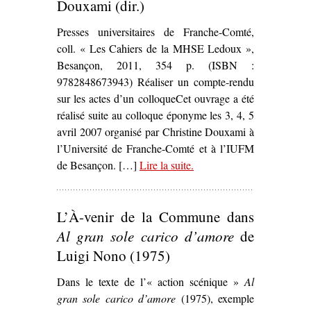
Douxami (dir.)
Presses universitaires de Franche-Comté,
coll. « Les Cahiers de la MHSE Ledoux »,
Besançon, 2011, 354 p. (ISBN :
9782848673943) Réaliser un compte-rendu
sur les actes d’un colloqueCet ouvrage a été
réalisé suite au colloque éponyme les 3, 4, 5
avril 2007 organisé par Christine Douxami à
l’Université de Franche-Comté et à l’IUFM
de Besançon. […]
Lire la suite
– ‘
.
Théâtres politiques :
(en) Mouvement(s)
,
Christine Douxami (dir.)’
L’À-venir de la Commune dans
Al gran sole carico d’amore
de
Luigi Nono (1975)
Dans le texte de l’« action scénique »
Al
gran sole carico d’amore
(1975), exemple