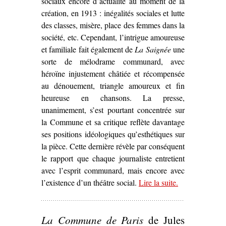
sociaux encore d’actualité au moment de la
création, en 1913 : inégalités sociales et lutte
des classes, misère, place des femmes dans la
société, etc. Cependant, l’intrigue amoureuse
et familiale fait également de
La Saignée
une
sorte de mélodrame communard, avec
héroïne injustement châtiée et récompensée
au dénouement, triangle amoureux et fin
heureuse en chansons. La presse,
unanimement, s’est pourtant concentrée sur
la Commune et sa critique reflète davantage
ses positions idéologiques qu’esthétiques sur
la pièce. Cette dernière révèle par conséquent
le rapport que chaque journaliste entretient
avec l’esprit communard, mais encore avec
l’existence d’un théâtre social.
Lire la suite
– ‘L’Esprit
.
communard
dans
La
La Commune de Paris
de Jules
Saignée
, de