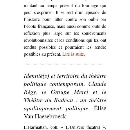
militant au temps présent du tournage qui
peut s’exprimer. Il se sert d’un épisode de
l’histoire pour lutter contre son oubli par
l’école française, mais aussi comme outil de
réflexion plus large sur les soulèvements
révolutionnaires et les conditions qui les ont
rendus possibles et pourraient les rendre
possibles au présent.
Lire la suite
– ‘Quand le cinéma
.
s’empare d’un
évènement
Identité(s) et territoire du théâtre
révolutionnaire pour
discuter la question de
politique contemporain. Claude
l’engagement –
La
Régy, le Groupe Merci et le
Commune (Paris, 1871)
Théâtre du Radeau : un théâtre
de Peter Watkins’
apolitiquement politique
, Élise
Van Haesebroeck
L’Harmattan, coll. « L’Univers théâtral »,