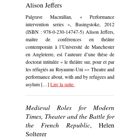
Alison Jeffers
Palgrave Macmillan, « Performance
intervention series », Basingstoke, 2012
(ISBN : 978-0-230-14747-5) Alison Jeffers,
maître de conférences en théâtre
contemporain à l’Université de Manchester
en Angleterre, est l’auteure d’une thèse de
doctorat intitulée « le théâtre sur, pour et par
les réfugiés au Royaume-Uni »« Theatre and
performance about, with and by refugees and
asylum […]
Lire la suite
– ‘
.
Refugees, Theatre and Crisis :
Performing Global Identities
,
Alison Jeffers’
Medieval Roles for Modern
Times, Theater and the Battle for
the French Republic
, Helen
Solterer