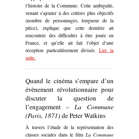
l’histoire de la Commune. Cette ambiguïté,
venant s’ajouter à des critères plus objectifs
(nombre de personnages, longueur de la
pièce), explique que cette dernière ait
rencontrée des difficultés à être jouée en
France, et qu’elle ait fait l’objet d’une
réception particulièrement divisée.
Lire la
suite
– ‘La Commune
.
ici et maintenant
.
Le Printemps 71
d’Arthur Adamov (1960)’
Quand le cinéma s’empare d’un
évènement révolutionnaire pour
discuter la question de
l’engagement –
La Commune
(Paris, 1871)
de Peter Watkins
À travers l’étude de la représentation des
classes sociales dans le film
La Commune