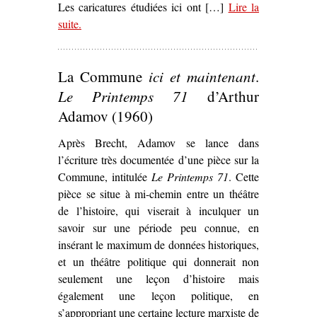
Les caricatures étudiées ici ont […]
Lire la
suite
– ‘Les Représentations de la Commune au travers de
.
la caricature communarde (1871)’
La Commune
ici et maintenant
.
Le Printemps 71
d’Arthur
Adamov (1960)
Après Brecht, Adamov se lance dans
l’écriture très documentée d’une pièce sur la
Commune, intitulée
Le Printemps 71
. Cette
pièce se situe à mi-chemin entre un théâtre
de l’histoire, qui viserait à inculquer un
savoir sur une période peu connue, en
insérant le maximum de données historiques,
et un théâtre politique qui donnerait non
seulement une leçon d’histoire mais
également une leçon politique, en
s’appropriant une certaine lecture marxiste de