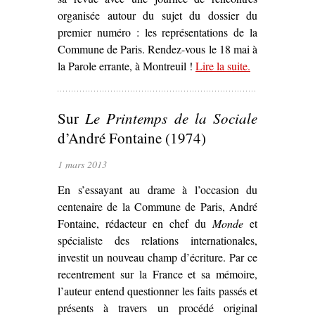
organisée autour du sujet du dossier du
premier numéro : les représentations de la
Commune de Paris. Rendez-vous le 18 mai à
la Parole errante, à Montreuil !
Lire la suite
– ‘Rencontre
.
autour des
représentations
Sur
Le Printemps de la Sociale
de la
Commune de
d’André Fontaine (1974)
Paris’
1 mars 2013
En s’essayant au drame à l’occasion du
centenaire de la Commune de Paris, André
Fontaine, rédacteur en chef du
Monde
et
spécialiste des relations internationales,
investit un nouveau champ d’écriture. Par ce
recentrement sur la France et sa mémoire,
l’auteur entend questionner les faits passés et
présents à travers un procédé original