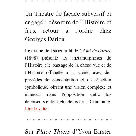
Un Théâtre de façade subversif et
engagé : désordre de l’Histoire et
faux retour à l’ordre chez
Georges Darien
Le drame de Darien intitulé
L’Ami de l’ordre
(1898) présente les métamorphoses de
l’Histoire : le passage de la chose vue et de
l’Histoire officielle à la scène, avec des
procédés de concentration et de sélection
symbolique, offrant une vision complexe et
nuancée dans l'opposition entre les
défenseurs et les détracteurs de la Commune.
Lire la suite
– ‘Un Théâtre de façade subversif et engagé :
.
désordre de l’Histoire et faux retour à l’ordre
chez Georges Darien’
Sur
Place Thiers
d’Yvon Birster