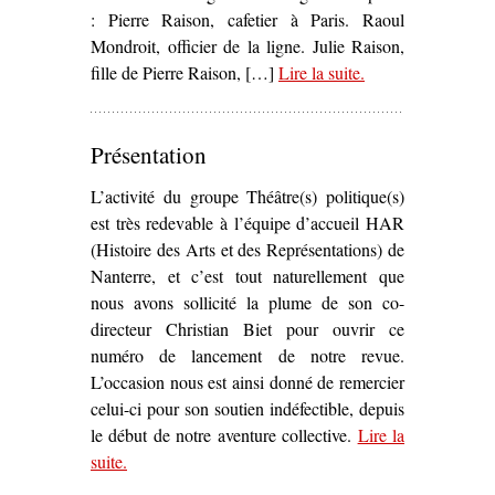
: Pierre Raison, cafetier à Paris. Raoul
Mondroit, officier de la ligne. Julie Raison,
fille de Pierre Raison, […]
Lire la suite
– ‘
.
La Commune
,
drame historique
(1908)’
Présentation
L’activité du groupe Théâtre(s) politique(s)
est très redevable à l’équipe d’accueil HAR
(Histoire des Arts et des Représentations) de
Nanterre, et c’est tout naturellement que
nous avons sollicité la plume de son co-
directeur Christian Biet pour ouvrir ce
numéro de lancement de notre revue.
L’occasion nous est ainsi donné de remercier
celui-ci pour son soutien indéfectible, depuis
le début de notre aventure collective.
Lire la
suite
– ‘Présentation’
.