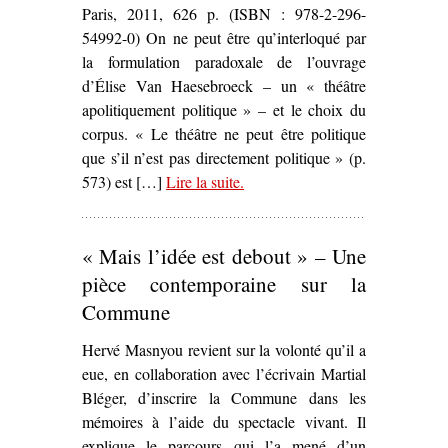
Paris, 2011, 626 p. (ISBN : 978-2-296-
54992-0) On ne peut être qu’interloqué par
la formulation paradoxale de l’ouvrage
d’Élise Van Haesebroeck – un « théâtre
apolitiquement politique » – et le choix du
corpus. « Le théâtre ne peut être politique
que s’il n’est pas directement politique » (p.
573) est […]
Lire la suite
– ‘
.
Identité(s) et territoire du
théâtre politique contemporain.
Claude Régy, le Groupe Merci
« Mais l’idée est debout » – Une
et le Théâtre du Radeau : un
théâtre apolitiquement politique
,
pièce contemporaine sur la
Élise Van Haesebroeck’
Commune
Hervé Masnyou revient sur la volonté qu’il a
eue, en collaboration avec l’écrivain Martial
Bléger, d’inscrire la Commune dans les
mémoires à l’aide du spectacle vivant. Il
explique le parcours qui l’a mené d’un