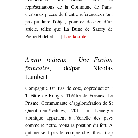
représentations de la Commune de Paris.
Certaines pièces de théâtre référencées n’ont
pas pu faire l’objet, pour ce dossier, d’un
article, telles que La Butte de Satory de
Pierre Halet et […]
Lire la suite
– ‘La Commune dans les
.
arts et la littérature’
Avenir radieux – Une Fission
française
, de/par Nicolas
Lambert
Compagnie Un Pas de côté, coproduction :
Théâtre de Rungis, Théâtre de Fresnes, Le
Prisme, Communauté d’agglomération de St
Quentin-en-Yvelines, 2011 « L’énergie
atomique appartient à l’échelle des pays
comme le nôtre. Voilà la position du fort. À
qui ne veut pas le comprendre, il est trop