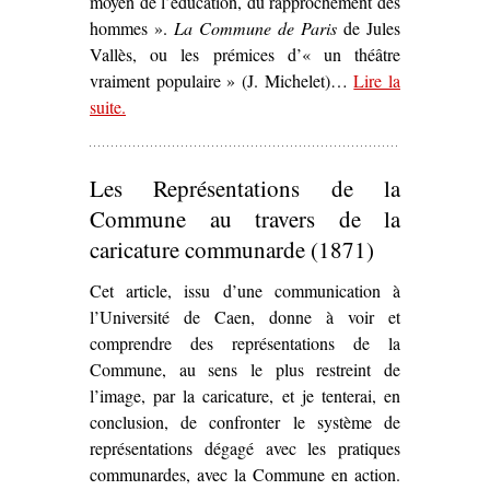
moyen de l’éducation, du rapprochement des
hommes ».
La Commune de Paris
de Jules
Vallès, ou les prémices d’« un théâtre
vraiment populaire » (J. Michelet)…
Lire la
suite
– ‘
.
La Commune de Paris
de Jules Vallès (1872) o
les prémices d’« un théâtre vraiment populaire »’
Les Représentations de la
Commune au travers de la
caricature communarde (1871)
Cet article, issu d’une communication à
l’Université de Caen, donne à voir et
comprendre des représentations de la
Commune, au sens le plus restreint de
l’image, par la caricature, et je tenterai, en
conclusion, de confronter le système de
représentations dégagé avec les pratiques
communardes, avec la Commune en action.