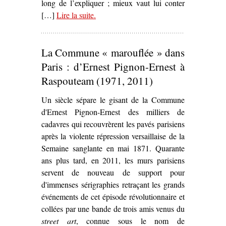
long de l’expliquer ; mieux vaut lui conter
[…]
Lire la suite
– ‘
.
Avenir radieux – Une Fission
française
, de/par Nicolas Lambert’
La Commune « marouflée » dans
Paris : d’Ernest Pignon-Ernest à
Raspouteam (1971, 2011)
Un siècle sépare le gisant de la Commune
d'Ernest Pignon-Ernest des milliers de
cadavres qui recouvrèrent les pavés parisiens
après la violente répression versaillaise de la
Semaine sanglante en mai 1871. Quarante
ans plus tard, en 2011, les murs parisiens
servent de nouveau de support pour
d'immenses sérigraphies retraçant les grands
événements de cet épisode révolutionnaire et
collées par une bande de trois amis venus du
street art
, connue sous le nom de