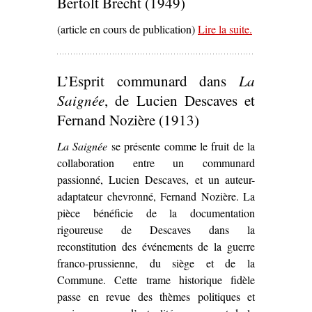
Bertolt Brecht (1949)
(article en cours de publication)
Lire la suite
– ‘
.
Les Jours
de la
Commune
de
L’Esprit communard dans
La
Bertolt Brecht
(1949)’
Saignée
, de Lucien Descaves et
Fernand Nozière (1913)
La Saignée
se présente comme le fruit de la
collaboration entre un communard
passionné, Lucien Descaves, et un auteur-
adaptateur chevronné, Fernand Nozière. La
pièce bénéficie de la documentation
rigoureuse de Descaves dans la
reconstitution des événements de la guerre
franco-prussienne, du siège et de la
Commune. Cette trame historique fidèle
passe en revue des thèmes politiques et