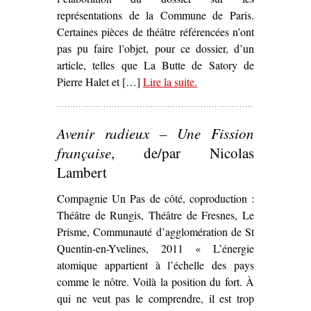
représentations de la Commune de Paris.
Certaines pièces de théâtre référencées n’ont
pas pu faire l’objet, pour ce dossier, d’un
article, telles que La Butte de Satory de
Pierre Halet et […]
Lire la suite
– ‘La Commune dans les
.
arts et la littérature’
Avenir radieux – Une Fission
française
, de/par Nicolas
Lambert
Compagnie Un Pas de côté, coproduction :
Théâtre de Rungis, Théâtre de Fresnes, Le
Prisme, Communauté d’agglomération de St
Quentin-en-Yvelines, 2011 « L’énergie
atomique appartient à l’échelle des pays
comme le nôtre. Voilà la position du fort. À
qui ne veut pas le comprendre, il est trop