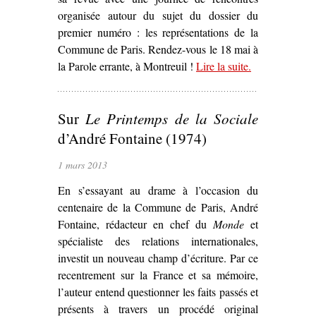
organisée autour du sujet du dossier du
premier numéro : les représentations de la
Commune de Paris. Rendez-vous le 18 mai à
la Parole errante, à Montreuil !
Lire la suite
– ‘Rencontre
.
autour des
représentations
Sur
Le Printemps de la Sociale
de la
Commune de
d’André Fontaine (1974)
Paris’
1 mars 2013
En s’essayant au drame à l’occasion du
centenaire de la Commune de Paris, André
Fontaine, rédacteur en chef du
Monde
et
spécialiste des relations internationales,
investit un nouveau champ d’écriture. Par ce
recentrement sur la France et sa mémoire,
l’auteur entend questionner les faits passés et
présents à travers un procédé original