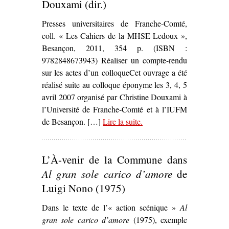
Douxami (dir.)
Presses universitaires de Franche-Comté,
coll. « Les Cahiers de la MHSE Ledoux »,
Besançon, 2011, 354 p. (ISBN :
9782848673943) Réaliser un compte-rendu
sur les actes d’un colloqueCet ouvrage a été
réalisé suite au colloque éponyme les 3, 4, 5
avril 2007 organisé par Christine Douxami à
l’Université de Franche-Comté et à l’IUFM
de Besançon. […]
Lire la suite
– ‘
.
Théâtres politiques :
(en) Mouvement(s)
,
Christine Douxami (dir.)’
L’À-venir de la Commune dans
Al gran sole carico d’amore
de
Luigi Nono (1975)
Dans le texte de l’« action scénique »
Al
gran sole carico d’amore
(1975), exemple