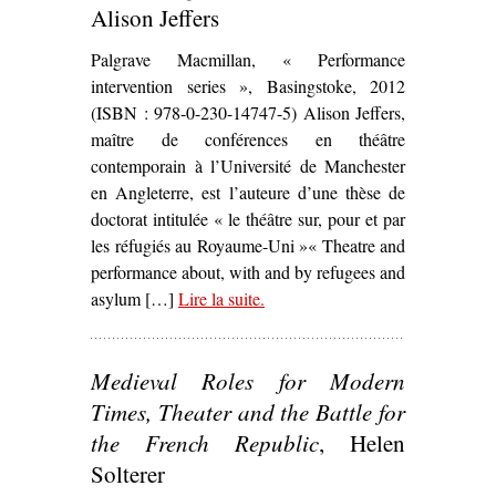
Alison Jeffers
Palgrave Macmillan, « Performance
intervention series », Basingstoke, 2012
(ISBN : 978-0-230-14747-5) Alison Jeffers,
maître de conférences en théâtre
contemporain à l’Université de Manchester
en Angleterre, est l’auteure d’une thèse de
doctorat intitulée « le théâtre sur, pour et par
les réfugiés au Royaume-Uni »« Theatre and
performance about, with and by refugees and
asylum […]
Lire la suite
– ‘
.
Refugees, Theatre and Crisis :
Performing Global Identities
,
Alison Jeffers’
Medieval Roles for Modern
Times, Theater and the Battle for
the French Republic
, Helen
Solterer