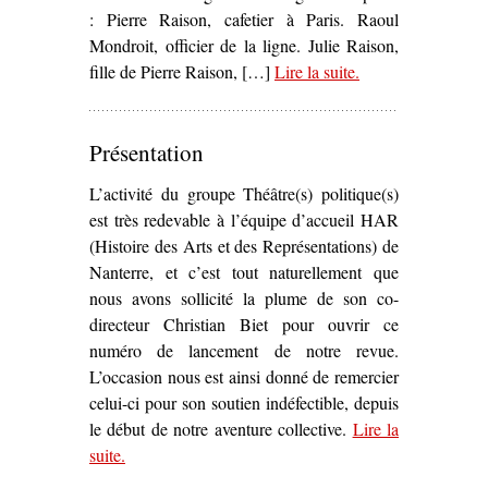
: Pierre Raison, cafetier à Paris. Raoul
Mondroit, officier de la ligne. Julie Raison,
fille de Pierre Raison, […]
Lire la suite
– ‘
.
La Commune
,
drame historique
(1908)’
Présentation
L’activité du groupe Théâtre(s) politique(s)
est très redevable à l’équipe d’accueil HAR
(Histoire des Arts et des Représentations) de
Nanterre, et c’est tout naturellement que
nous avons sollicité la plume de son co-
directeur Christian Biet pour ouvrir ce
numéro de lancement de notre revue.
L’occasion nous est ainsi donné de remercier
celui-ci pour son soutien indéfectible, depuis
le début de notre aventure collective.
Lire la
suite
– ‘Présentation’
.