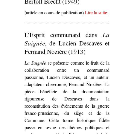
Bertolt Brecht (1949)
(article en cours de publication)
Lire la suite
– ‘
.
Les Jours
de la
Commune
de
L’Esprit communard dans
La
Bertolt Brecht
(1949)’
Saignée
, de Lucien Descaves et
Fernand Nozière (1913)
La Saignée
se présente comme le fruit de la
collaboration entre un communard
passionné, Lucien Descaves, et un auteur-
adaptateur chevronné, Fernand Nozière. La
pièce bénéficie de la documentation
rigoureuse de Descaves dans la
reconstitution des événements de la guerre
franco-prussienne, du siège et de la
Commune. Cette trame historique fidèle
passe en revue des thèmes politiques et