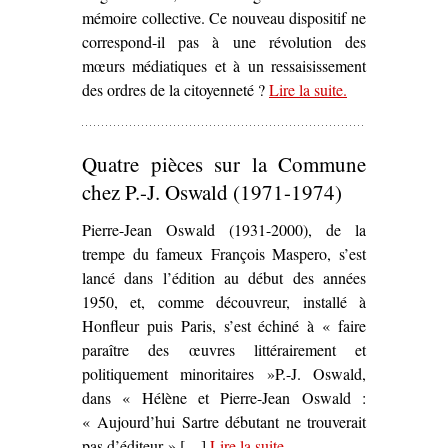
mémoire collective. Ce nouveau dispositif ne
correspond-il pas à une révolution des
mœurs médiatiques et à un ressaisissement
des ordres de la citoyenneté ?
Lire la suite
– ‘Scènes de la
.
rue
communarde –
Quatre pièces sur la Commune
La Chanson au
son du canon’
chez P.-J. Oswald (1971-1974)
Pierre-Jean Oswald (1931-2000), de la
trempe du fameux François Maspero, s’est
lancé dans l’édition au début des années
1950, et, comme découvreur, installé à
Honfleur puis Paris, s’est échiné à « faire
paraître des œuvres littérairement et
politiquement minoritaires »P.-J. Oswald,
dans « Hélène et Pierre-Jean Oswald :
« Aujourd’hui Sartre débutant ne trouverait
pas d’éditeur » […]
Lire la suite
– ‘Quatre pièces sur la
.