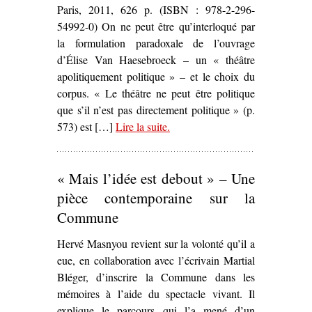
Paris, 2011, 626 p. (ISBN : 978-2-296-
54992-0) On ne peut être qu’interloqué par
la formulation paradoxale de l’ouvrage
d’Élise Van Haesebroeck – un « théâtre
apolitiquement politique » – et le choix du
corpus. « Le théâtre ne peut être politique
que s’il n’est pas directement politique » (p.
573) est […]
Lire la suite
– ‘
.
Identité(s) et territoire du
théâtre politique contemporain.
Claude Régy, le Groupe Merci
« Mais l’idée est debout » – Une
et le Théâtre du Radeau : un
théâtre apolitiquement politique
,
pièce contemporaine sur la
Élise Van Haesebroeck’
Commune
Hervé Masnyou revient sur la volonté qu’il a
eue, en collaboration avec l’écrivain Martial
Bléger, d’inscrire la Commune dans les
mémoires à l’aide du spectacle vivant. Il
explique le parcours qui l’a mené d’un