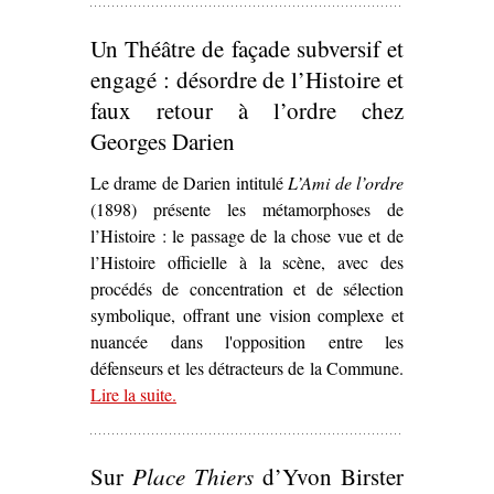
Un Théâtre de façade subversif et
engagé : désordre de l’Histoire et
faux retour à l’ordre chez
Georges Darien
Le drame de Darien intitulé
L’Ami de l’ordre
(1898) présente les métamorphoses de
l’Histoire : le passage de la chose vue et de
l’Histoire officielle à la scène, avec des
procédés de concentration et de sélection
symbolique, offrant une vision complexe et
nuancée dans l'opposition entre les
défenseurs et les détracteurs de la Commune.
Lire la suite
– ‘Un Théâtre de façade subversif et engagé :
.
désordre de l’Histoire et faux retour à l’ordre
chez Georges Darien’
Sur
Place Thiers
d’Yvon Birster