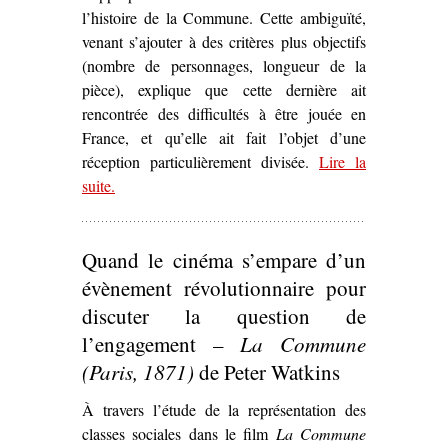
l’histoire de la Commune. Cette ambiguïté,
venant s’ajouter à des critères plus objectifs
(nombre de personnages, longueur de la
pièce), explique que cette dernière ait
rencontrée des difficultés à être jouée en
France, et qu’elle ait fait l’objet d’une
réception particulièrement divisée.
Lire la
suite
– ‘La Commune
.
ici et maintenant
.
Le Printemps 71
d’Arthur Adamov (1960)’
Quand le cinéma s’empare d’un
évènement révolutionnaire pour
discuter la question de
l’engagement –
La Commune
(Paris, 1871)
de Peter Watkins
À travers l’étude de la représentation des
classes sociales dans le film
La Commune