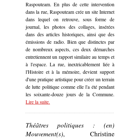
Raspouteam. En plus de cette intervention
dans la rue, Raspouteam crée un site Internet
dans lequel on retrouve, sous forme de
journal, les photos des collages, insérées
dans des articles historiques, ainsi que des
émissions de radio. Bien que distinctes par
de nombreux aspects, ces deux démarches
entretiennent un rapport similaire au temps et
à l'espace. La rue, inextricablement liée à
l'Histoire et à la mémoire, devient support
d'une pratique artistique pour créer un terrain
de lutte politique comme elle l'a été pendant
les soixante-douze jours de la Commune.
Lire la suite
– ‘La Commune « marouflée » dans Paris :
.
d’Ernest Pignon-Ernest à Raspouteam (1971,
2011)’
Théâtres politiques : (en)
Mouvement(s)
, Christine