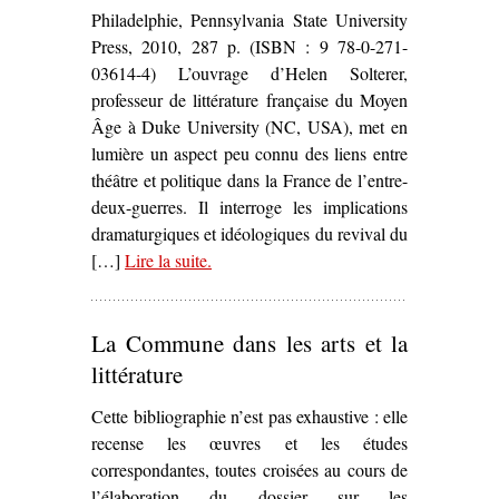
Philadelphie, Pennsylvania State University
Press, 2010, 287 p. (ISBN : 9 78-0-271-
03614-4) L’ouvrage d’Helen Solterer,
professeur de littérature française du Moyen
Âge à Duke University (NC, USA), met en
lumière un aspect peu connu des liens entre
théâtre et politique dans la France de l’entre-
deux-guerres. Il interroge les implications
dramaturgiques et idéologiques du revival du
[…]
Lire la suite
– ‘
.
Medieval Roles for Modern Times
Theater and the Battle for the French
Republic
, Helen Solterer’
La Commune dans les arts et la
littérature
Cette bibliographie n’est pas exhaustive : elle
recense les œuvres et les études
correspondantes, toutes croisées au cours de
l’élaboration du dossier sur les