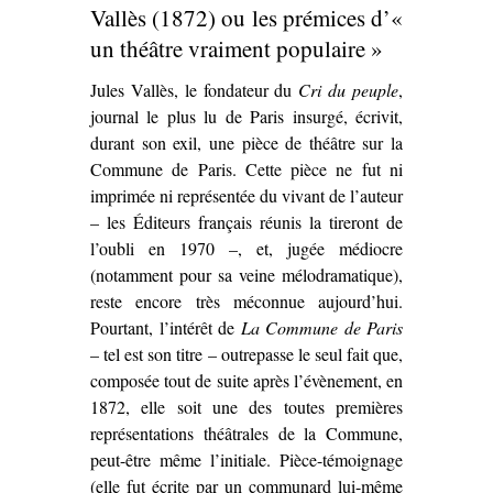
Lucien
Vallès (1872) ou les prémices d’«
Descaves et
un théâtre vraiment populaire »
Fernand
Jules Vallès, le fondateur du
Cri du peuple
Nozière
,
journal le plus lu de Paris insurgé, écrivit,
(1913)’
durant son exil, une pièce de théâtre sur la
Commune de Paris. Cette pièce ne fut ni
imprimée ni représentée du vivant de l’auteur
– les Éditeurs français réunis la tireront de
l’oubli en 1970 –, et, jugée médiocre
(notamment pour sa veine mélodramatique),
reste encore très méconnue aujourd’hui.
Pourtant, l’intérêt de
La Commune de Paris
– tel est son titre – outrepasse le seul fait que,
composée tout de suite après l’évènement, en
1872, elle soit une des toutes premières
représentations théâtrales de la Commune,
peut-être même l’initiale. Pièce-témoignage
(elle fut écrite par un communard lui-même