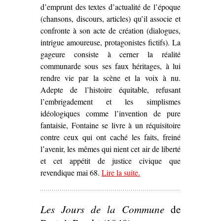
d’emprunt des textes d’actualité de l’époque
(chansons, discours, articles) qu’il associe et
confronte à son acte de création (dialogues,
intrigue amoureuse, protagonistes fictifs). La
gageure consiste à cerner la réalité
communarde sous ses faux héritages, à lui
rendre vie par la scène et la voix à nu.
Adepte de l’histoire équitable, refusant
l’embrigadement et les simplismes
idéologiques comme l’invention de pure
fantaisie, Fontaine se livre à un réquisitoire
contre ceux qui ont caché les faits, freiné
l’avenir, les mêmes qui nient cet air de liberté
et cet appétit de justice civique que
revendique mai 68.
Lire la suite
– ‘Sur
.
Le Printemps de la
Sociale
d’André Fontaine
(1974)’
Les Jours de la Commune
de