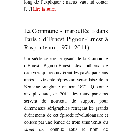
long de l’expliquer ; mieux vaut lui conter
[…]
Lire la suite
– ‘
.
Avenir radieux – Une Fission
française
, de/par Nicolas Lambert’
La Commune « marouflée » dans
Paris : d’Ernest Pignon-Ernest à
Raspouteam (1971, 2011)
Un siècle sépare le gisant de la Commune
d'Ernest Pignon-Ernest des milliers de
cadavres qui recouvrèrent les pavés parisiens
après la violente répression versaillaise de la
Semaine sanglante en mai 1871. Quarante
ans plus tard, en 2011, les murs parisiens
servent de nouveau de support pour
d'immenses sérigraphies retraçant les grands
événements de cet épisode révolutionnaire et
collées par une bande de trois amis venus du
street art
, connue sous le nom de