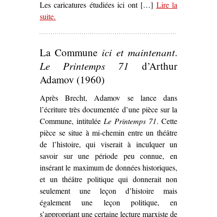
Les caricatures étudiées ici ont […]
Lire la
suite
– ‘Les Représentations de la Commune au travers de
.
la caricature communarde (1871)’
La Commune
ici et maintenant
.
Le Printemps 71
d’Arthur
Adamov (1960)
Après Brecht, Adamov se lance dans
l’écriture très documentée d’une pièce sur la
Commune, intitulée
Le Printemps 71
. Cette
pièce se situe à mi-chemin entre un théâtre
de l’histoire, qui viserait à inculquer un
savoir sur une période peu connue, en
insérant le maximum de données historiques,
et un théâtre politique qui donnerait non
seulement une leçon d’histoire mais
également une leçon politique, en
s’appropriant une certaine lecture marxiste de