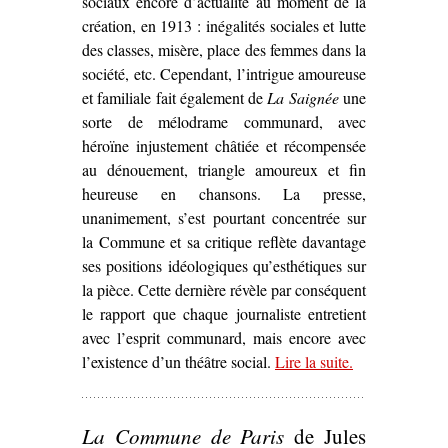
sociaux encore d’actualité au moment de la
création, en 1913 : inégalités sociales et lutte
des classes, misère, place des femmes dans la
société, etc. Cependant, l’intrigue amoureuse
et familiale fait également de
La Saignée
une
sorte de mélodrame communard, avec
héroïne injustement châtiée et récompensée
au dénouement, triangle amoureux et fin
heureuse en chansons. La presse,
unanimement, s’est pourtant concentrée sur
la Commune et sa critique reflète davantage
ses positions idéologiques qu’esthétiques sur
la pièce. Cette dernière révèle par conséquent
le rapport que chaque journaliste entretient
avec l’esprit communard, mais encore avec
l’existence d’un théâtre social.
Lire la suite
– ‘L’Esprit
.
communard
dans
La
La Commune de Paris
de Jules
Saignée
, de