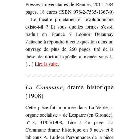
Presses Universitaires de Rennes, 2011, 284
pages, 18 euros (ISBN 978-2-7535-1367-9)
Le théâtre prolétarien et révolutionnaire
existe-t-il ? Et sous quelles formes s’est-il
traduit en France ? Léonor Delaunay
s’attache à répondre à cette question dans un
ouvrage de plus de 260 pages, tiré de la
thèse de doctorat qu’elle a menée sous la
[…]
Lire la suite
– ‘
.
La Scène bleue. Les expérience
théâtrales prolétariennes et
révolutionnaires en France, de la
La Commune
, drame historique
Grande Guerre au Front populaire
,
Léonor Delaunay’
(1908)
Cette pièce fut imprimée dans La Vérité, «
organe socialiste » de Lesparre (en Gironde),
n°13, 31/05/1908, 1ère à 4e page. La
Commune drame historique en 5 actes et 8
tableaux A. Ludger Personnages de la pièce