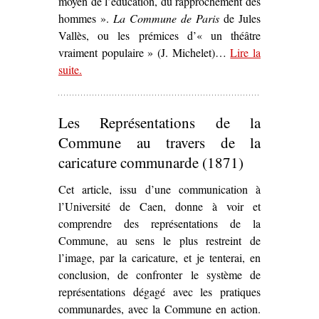
moyen de l’éducation, du rapprochement des
hommes ».
La Commune de Paris
de Jules
Vallès, ou les prémices d’« un théâtre
vraiment populaire » (J. Michelet)…
Lire la
suite
– ‘
.
La Commune de Paris
de Jules Vallès (1872) o
les prémices d’« un théâtre vraiment populaire »’
Les Représentations de la
Commune au travers de la
caricature communarde (1871)
Cet article, issu d’une communication à
l’Université de Caen, donne à voir et
comprendre des représentations de la
Commune, au sens le plus restreint de
l’image, par la caricature, et je tenterai, en
conclusion, de confronter le système de
représentations dégagé avec les pratiques
communardes, avec la Commune en action.