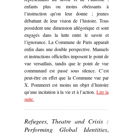
enfants plus ou moins obéissants à
l’instruction qu’on leur donne ; jeunes
débattant de leur vision de l’histoire. Tous
possèdent une dimension allégorique et sont
engagés dans la lutte entre le savoir et
l’ignorance. La Commune de Paris apparaît
enfin dans une double perspective. Manuels
et instructions officielles imposent le point de
vue versaillais, tandis que le point de vue
communard est passé sous silence. C’est
peut-être en effet que la Commune vue par
X. Pommeret est moins un objet d’histoire
qu’une incitation à la vie et à l’action.
Lire la
suite
– ‘Sur
.
Lycée Thiers, maternelle Jules Ferry
d
Xavier Pommeret (1973)’
Refugees, Theatre and Crisis :
Performing Global Identities
,