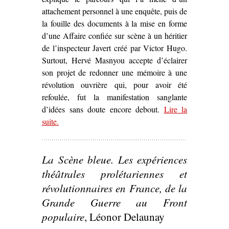
attachement personnel à une enquête, puis de
la fouille des documents à la mise en forme
d’une Affaire confiée sur scène à un héritier
de l’inspecteur Javert créé par Victor Hugo.
Surtout, Hervé Masnyou accepte d’éclairer
son projet de redonner une mémoire à une
révolution ouvrière qui, pour avoir été
refoulée, fut la manifestation sanglante
d’idées sans doute encore debout.
Lire la
suite
– ‘« Mais l’idée est debout » – Une pièce
.
contemporaine sur la Commune’
La Scène bleue. Les expériences
théâtrales prolétariennes et
révolutionnaires en France, de la
Grande Guerre au Front
populaire
, Léonor Delaunay