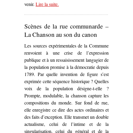
venir.
Lire la suite
– ‘L’À-venir de la Commune dans
.
Al
gran sole carico d’amore
de Luig
Nono (1975)’
Scènes de la rue communarde –
La Chanson au son du canon
Les sources expérimentales de la Commune
renvoient à une crise de l’expression
publique et à un ressaisissement langagier de
la population promise à la démocratie depuis
1789. Par quelle invention de figure s’est
exprimée cette séquence historique ? Quelles
voix de la population désigne-t-elle ?
Prompte, modulable, la chanson capture les
compositions du monde. Sur fond de rue,
elle enregistre ce dire des actes ordinaires et
des faits d’exception. Elle transmet un double
actualisme, celui de l’intime et de la
singularisation, celui du général et de la