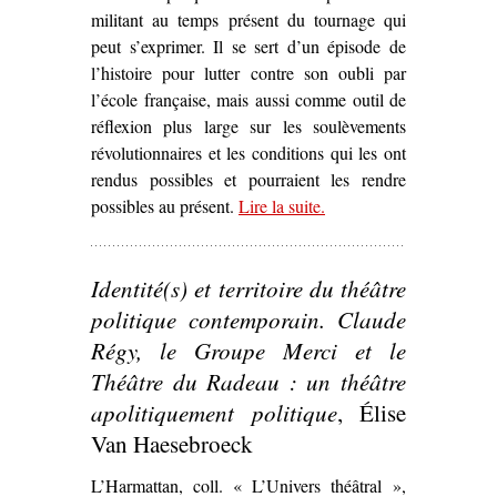
militant au temps présent du tournage qui
peut s’exprimer. Il se sert d’un épisode de
l’histoire pour lutter contre son oubli par
l’école française, mais aussi comme outil de
réflexion plus large sur les soulèvements
révolutionnaires et les conditions qui les ont
rendus possibles et pourraient les rendre
possibles au présent.
Lire la suite
– ‘Quand le cinéma
.
s’empare d’un
évènement
Identité(s) et territoire du théâtre
révolutionnaire pour
discuter la question de
politique contemporain. Claude
l’engagement –
La
Régy, le Groupe Merci et le
Commune (Paris, 1871)
Théâtre du Radeau : un théâtre
de Peter Watkins’
apolitiquement politique
, Élise
Van Haesebroeck
L’Harmattan, coll. « L’Univers théâtral »,