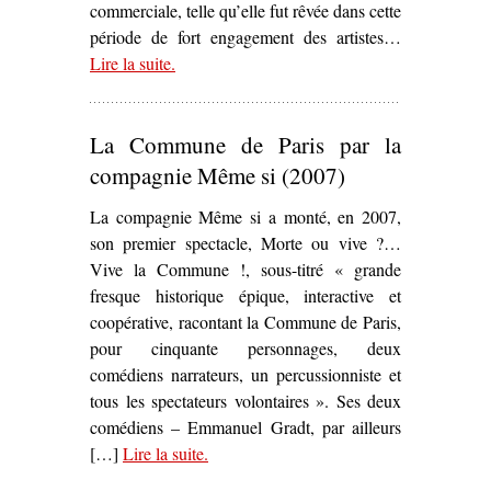
commerciale, telle qu’elle fut rêvée dans cette
période de fort engagement des artistes…
Lire la suite
– ‘Sur
.
Place Thiers
d’Yvon Birster (1970)’
La Commune de Paris par la
compagnie Même si (2007)
La compagnie Même si a monté, en 2007,
son premier spectacle, Morte ou vive ?…
Vive la Commune !, sous-titré « grande
fresque historique épique, interactive et
coopérative, racontant la Commune de Paris,
pour cinquante personnages, deux
comédiens narrateurs, un percussionniste et
tous les spectateurs volontaires ». Ses deux
comédiens – Emmanuel Gradt, par ailleurs
[…]
Lire la suite
– ‘La Commune de Paris par la
.
compagnie Même si (2007)’