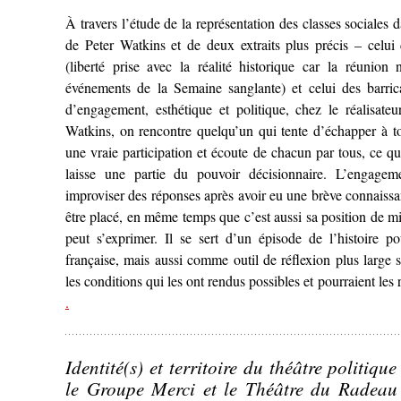
À travers l’étude de la représentation des classes sociales 
de Peter Watkins et de deux extraits plus précis – celu
(liberté prise avec la réalité historique car la réunion
événements de la Semaine sanglante) et celui des barric
d’engagement, esthétique et politique, chez le réalisateu
Watkins, on rencontre quelqu’un qui tente d’échapper à to
une vraie participation et écoute de chacun par tous, ce qu’
laisse une partie du pouvoir décisionnaire. L’engagem
improviser des réponses après avoir eu une brève connaissanc
être placé, en même temps que c’est aussi sa position de mi
peut s’exprimer. Il se sert d’un épisode de l’histoire po
française, mais aussi comme outil de réflexion plus large s
les conditions qui les ont rendus possibles et pourraient les
– ‘Quand le cinéma s’empare d’un évènement révolutionna
.
1871)
de Peter Watkins’
Identité(s) et territoire du théâtre politiq
le Groupe Merci et le Théâtre du Radeau 