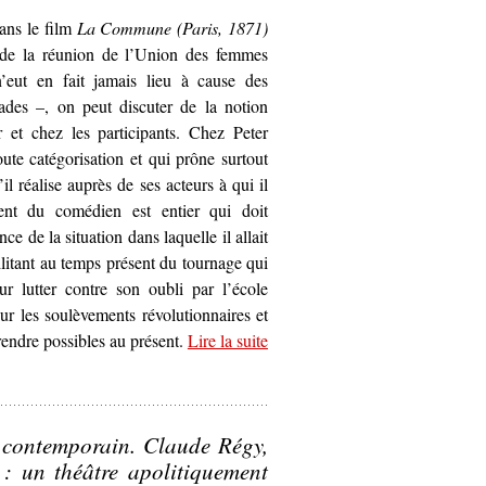
dans le film
La Commune (Paris, 1871)
i de la réunion de l’Union des femmes
 n’eut en fait jamais lieu à cause des
ades –, on peut discuter de la notion
r et chez les participants. Chez Peter
ute catégorisation et qui prône surtout
il réalise auprès de ses acteurs à qui il
ent du comédien est entier qui doit
e de la situation dans laquelle il allait
litant au temps présent du tournage qui
ur lutter contre son oubli par l’école
ur les soulèvements révolutionnaires et
 rendre possibles au présent.
Lire la suite
ire pour discuter la question de l’engagement –
La Commune (Paris
ue contemporain. Claude Régy,
: un théâtre apolitiquement