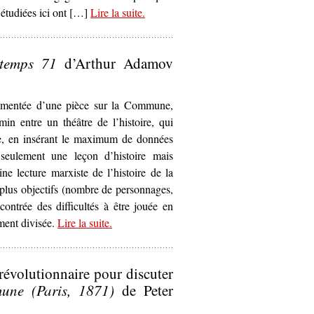
étudiées ici ont […]
Lire la suite
– ‘Les Représentations de la
.
Commune au travers de la caricature
communarde (1871)’
temps 71
d’Arthur Adamov
cumentée d’une pièce sur la Commune,
min entre un théâtre de l’histoire, qui
ue, en insérant le maximum de données
 seulement une leçon d’histoire mais
ne lecture marxiste de l’histoire de la
 plus objectifs (nombre de personnages,
contrée des difficultés à être jouée en
ement divisée.
Lire la suite
– ‘La Commune
.
ici et maintenant
.
L
Printemps 71
d’Arthur Adamov (1960)’
évolutionnaire pour discuter
ne (Paris, 1871)
de Peter