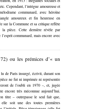
éation, en 1913 : inégalités sociales et
 etc. Cependant, l’intrigue amoureuse et
élodrame communard, avec héroïne
riangle amoureux et fin heureuse en
e sur la Commune et sa critique reflète
r la pièce. Cette dernière révèle par
ec l’esprit communard, mais encore avec
mmunard dans
La Saignée
, de Lucien Descaves et Fernand Nozièr
872) ou les prémices d’« un
s lu de Paris insurgé, écrivit, durant son
pièce ne fut ni imprimée ni représentée
ireront de l’oubli en 1970 –, et, jugée
te encore très méconnue aujourd’hui.
n titre – outrepasse le seul fait que,
elle soit une des toutes premières
l’initiale. Pièce-témoignage (elle fut