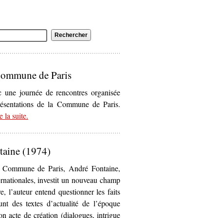
 Commune de Paris
c une journée de rencontres organisée
résentations de la Commune de Paris.
e la suite
– ‘Rencontre autour des représentations de la Commune de
.
Paris’
taine (1974)
la Commune de Paris, André Fontaine,
ternationales, investit un nouveau champ
, l’auteur entend questionner les faits
nt des textes d’actualité de l’époque
son acte de création (dialogues, intrigue