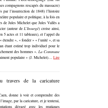
 ses compagnons rescapés du massacre)
 par l’insurrection de 1848) l’histoire
âtre populaire et politique, à la fois en
rs de Jules Michelet que Jules Vallès a
ncier (auteur de
L’Insurgé
) croise ainsi,
 5 actes et 11 tableaux), et l’appel du
 étendre », « fonder » « l’unité », et sa
an étant estimé trop individuel pour le
prochement des hommes ».
La Commune
raiment populaire » (J. Michelet)…
Lire
es prémices d’« un théâtre vraiment populaire »’
 travers de la caricature
 Caen, donne à voir et comprendre des
image, par la caricature, et je tenterai,
ntations dégagé avec les pratiques