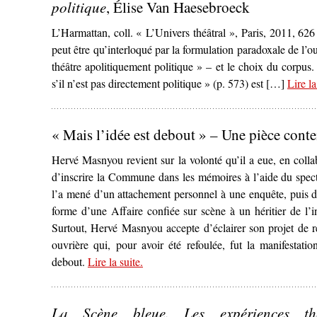
politique
, Élise Van Haesebroeck
L’Harmattan, coll. « L’Univers théâtral », Paris, 2011, 6
peut être qu’interloqué par la formulation paradoxale de l
théâtre apolitiquement politique » – et le choix du corpus.
s’il n’est pas directement politique » (p. 573) est […]
Lire la
« Mais l’idée est debout » – Une pièce con
Hervé Masnyou revient sur la volonté qu’il a eue, en collab
d’inscrire la Commune dans les mémoires à l’aide du specta
l’a mené d’un attachement personnel à une enquête, puis d
forme d’une Affaire confiée sur scène à un héritier de l’
Surtout, Hervé Masnyou accepte d’éclairer son projet de 
ouvrière qui, pour avoir été refoulée, fut la manifestati
debout.
Lire la suite
– ‘« Mais l’idée est debout » – Une p
.
La Scène bleue. Les expériences théâ