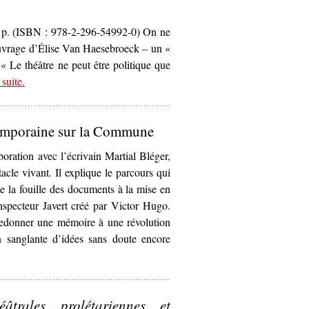
26 p. (ISBN : 978-2-296-54992-0) On ne
’ouvrage d’Élise Van Haesebroeck – un «
 « Le théâtre ne peut être politique que
 suite
– ‘
.
Identité(s) et territoire du théâtre politique contemporain
Claude Régy, le Groupe Merci et le Théâtre du Radeau : un
théâtre apolitiquement politique
, Élise Van Haesebroeck’
temporaine sur la Commune
oration avec l’écrivain Martial Bléger,
cle vivant. Il explique le parcours qui
e la fouille des documents à la mise en
inspecteur Javert créé par Victor Hugo.
redonner une mémoire à une révolution
on sanglante d’idées sans doute encore
ièce contemporaine sur la Commune’
trales prolétariennes et