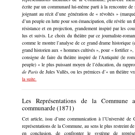
écrite par un communard lui-même parti à la rencontre de
joignant au récit d’une génération de « révoltés » (marqués
d’un peuple en lutte pour son émancipation, elle révèle un thé
résistance et en projection, grandement inspiré par les cou
lus et suivis. Le choix du théâtre par ce journaliste-roma
comme le montre l’analyse de ce grand drame historique (en
grand historien aux « hommes cultivés », pour « fortifier », «
consigne de faire du théâtre inspiré de l’Antiquité (le rom
peuple) « le plus puissant moyen de l’éducation, du rap
de Paris
de Jules Vallès, ou les prémices d’« un théâtre v
la suite
– ‘
.
La Commune de Paris
de Jules Vallès (1872) ou l
Les Représentations de la Commune au
communarde (1871)
Cet article, issu d’une communication à l’Université de
représentations de la Commune, au sens le plus restreint de l’
en conclusion, de confronter le système de représe