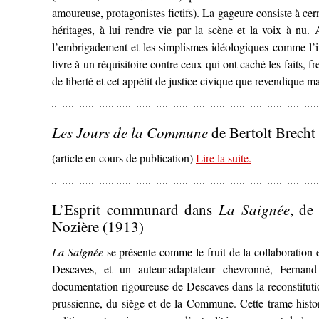
amoureuse, protagonistes fictifs). La gageure consiste à ce
héritages, à lui rendre vie par la scène et la voix à nu. A
l’embrigadement et les simplismes idéologiques comme l’in
livre à un réquisitoire contre ceux qui ont caché les faits, fr
de liberté et cet appétit de justice civique que revendique m
Les Jours de la Commune
de Bertolt Brecht
(article en cours de publication)
Lire la suite
– ‘
.
Les Jours d
L’Esprit communard dans
La Saignée
, de
Nozière (1913)
La Saignée
se présente comme le fruit de la collaboratio
Descaves, et un auteur-adaptateur chevronné, Fernan
documentation rigoureuse de Descaves dans la reconstituti
prussienne, du siège et de la Commune. Cette trame histo