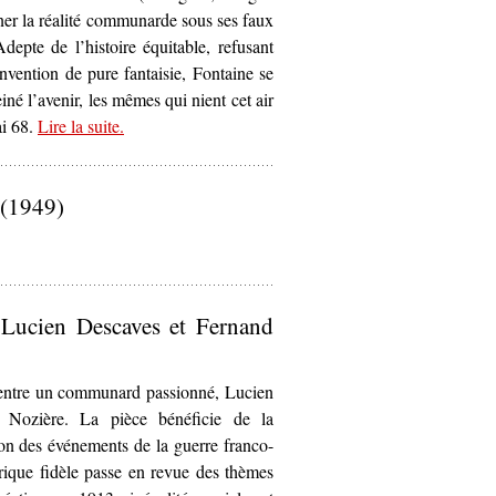
rner la réalité communarde sous ses faux
depte de l’histoire équitable, refusant
vention de pure fantaisie, Fontaine se
einé l’avenir, les mêmes qui nient cet air
ai 68.
Lire la suite
– ‘Sur
.
Le Printemps de la Sociale
d’André Fontaine
(1974)’
 (1949)
e la Commune
de Bertolt Brecht (1949)’
 Lucien Descaves et Fernand
n entre un communard passionné, Lucien
d Nozière. La pièce bénéficie de la
on des événements de la guerre franco-
rique fidèle passe en revue des thèmes