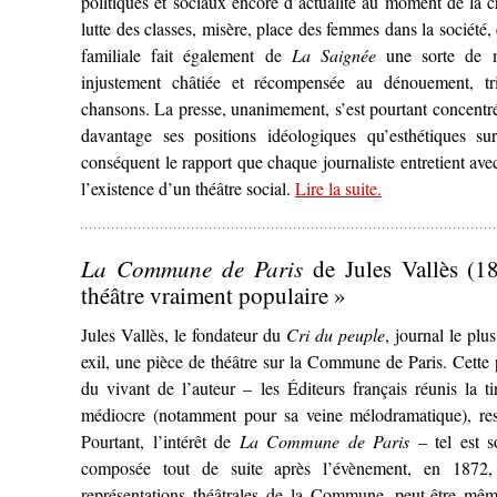
politiques et sociaux encore d’actualité au moment de la cr
lutte des classes, misère, place des femmes dans la société,
familiale fait également de
La Saignée
une sorte de m
injustement châtiée et récompensée au dénouement, t
chansons. La presse, unanimement, s’est pourtant concentré
davantage ses positions idéologiques qu’esthétiques su
conséquent le rapport que chaque journaliste entretient av
l’existence d’un théâtre social.
Lire la suite
– ‘L’Esprit co
.
(1913)’
La Commune de Paris
de Jules Vallès (1
théâtre vraiment populaire »
Jules Vallès, le fondateur du
Cri du peuple
, journal le plu
exil, une pièce de théâtre sur la Commune de Paris. Cette 
du vivant de l’auteur – les Éditeurs français réunis la t
médiocre (notamment pour sa veine mélodramatique), res
Pourtant, l’intérêt de
La Commune de Paris
– tel est so
composée tout de suite après l’évènement, en 1872, 
représentations théâtrales de la Commune, peut-être même 