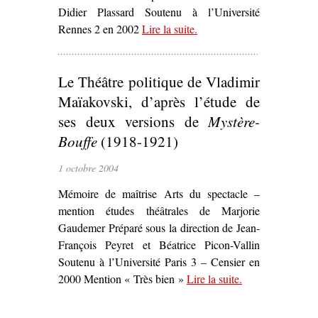
Didier Plassard Soutenu à l’Université
Rennes 2 en 2002
Lire la suite
– ‘Pratiques et mutations
.
du théâtre d’intervention
aujourd’hui en France,
Le Théâtre politique de Vladimir
Belgique et Italie’
Maïakovski, d’après l’étude de
ses deux versions de
Mystère-
Bouffe
(1918-1921)
1 octobre 2004
Mémoire de maîtrise Arts du spectacle –
mention études théâtrales de Marjorie
Gaudemer Préparé sous la direction de Jean-
François Peyret et Béatrice Picon-Vallin
Soutenu à l’Université Paris 3 – Censier en
2000 Mention « Très bien »
Lire la suite
– ‘Le Théâtre
.
politique de
Vladimir