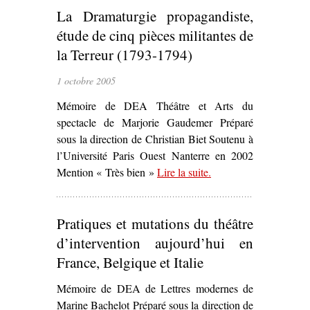
La Dramaturgie propagandiste,
France, 1989-2007
– Archéologie et
étude de cinq pièces militantes de
avatars d’une
la Terreur (1793-1794)
notion
idéologique,
1 octobre 2005
esthétique et
Mémoire de DEA Théâtre et Arts du
institutionnelle
spectacle de Marjorie Gaudemer Préparé
plurielle’
sous la direction de Christian Biet Soutenu à
l’Université Paris Ouest Nanterre en 2002
Mention « Très bien »
Lire la suite
– ‘La Dramaturgie
.
propagandiste, étude
de cinq pièces
Pratiques et mutations du théâtre
militantes de la Terreur
(1793-1794)’
d’intervention aujourd’hui en
France, Belgique et Italie
Mémoire de DEA de Lettres modernes de
Marine Bachelot Préparé sous la direction de