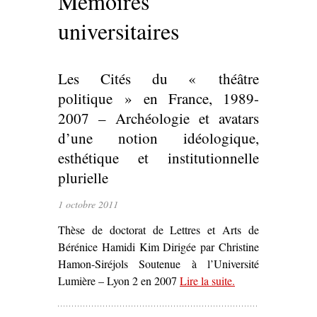
Mémoires
universitaires
Les Cités du « théâtre
politique » en France, 1989-
2007 – Archéologie et avatars
d’une notion idéologique,
esthétique et institutionnelle
plurielle
1 octobre 2011
Thèse de doctorat de Lettres et Arts de
Bérénice Hamidi Kim Dirigée par Christine
Hamon-Siréjols Soutenue à l’Université
Lumière – Lyon 2 en 2007
Lire la suite
– ‘Les Cités du
.
« théâtre
politique » en