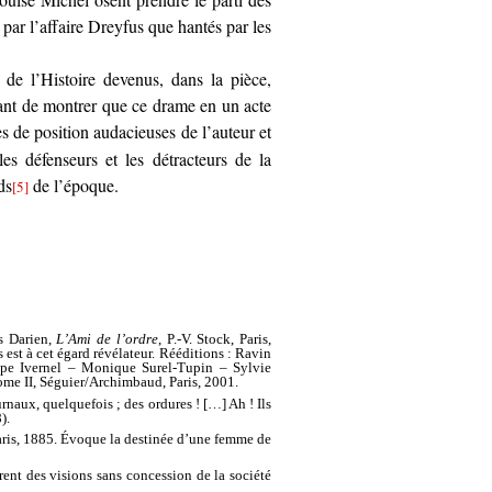
 par l’affaire Dreyfus que hantés par les
de l’Histoire devenus, dans la pièce,
ant de montrer que ce drame en un acte
es de position audacieuses de l’auteur et
es défenseurs et les détracteurs de la
ds
de l’époque.
[5]
es Darien,
L’Ami de l’ordre
, P.-V. Stock, Paris,
 est à cet égard révélateur. Rééditions : Ravin
ippe Ivernel – Monique Surel-Tupin – Sylvie
tome II, Séguier/Archimbaud, Paris, 2001.
urnaux, quelquefois ; des ordures ! […] Ah ! Ils
).
aris, 1885. Évoque la destinée d’une femme de
rent des visions sans concession de la société