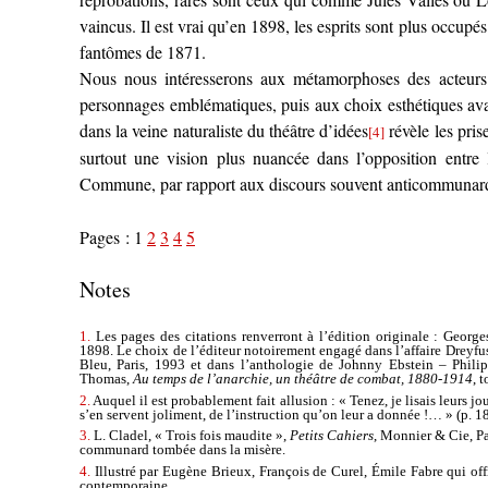
vaincus. Il est vrai qu’en 1898, les esprits sont plus occupés
fantômes de 1871.
Nous nous intéresserons aux métamorphoses des acteurs 
personnages emblématiques, puis aux choix esthétiques av
dans la veine naturaliste du théâtre d’idées
révèle les pris
[4]
surtout une vision plus nuancée dans l’opposition entre l
Commune, par rapport aux discours souvent anticommunar
Pages :
1
2
3
4
5
Notes
1.
Les pages des citations renverront à l’édition originale : Georg
1898. Le choix de l’éditeur notoirement engagé dans l’affaire Dreyfus
Bleu, Paris, 1993 et dans l’anthologie de Johnny Ebstein – Phil
Thomas,
Au temps de l’anarchie, un théâtre de combat, 1880-1914
, 
2.
Auquel il est probablement fait allusion : « Tenez, je lisais leurs jo
s’en servent joliment, de l’instruction qu’on leur a donnée !… » (p. 18
3.
L. Cladel, « Trois fois maudite »,
Petits Cahiers
, Monnier & Cie, P
communard tombée dans la misère.
4.
Illustré par Eugène Brieux, François de Curel, Émile Fabre qui off
contemporaine.