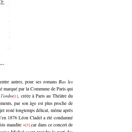
 entre autres, pour ses romans
Bas les
té marqué par la Commune de Paris qui
l’ordre
, créée à Paris au Théâtre du
[1]
ments, par son âge est plus proche de
ujet resté longtemps délicat, même après
u’en 1876 Léon Cladel a été condamné
fois maudite »
car dans ce concert de
[3]
ouise Michel osent prendre le parti des