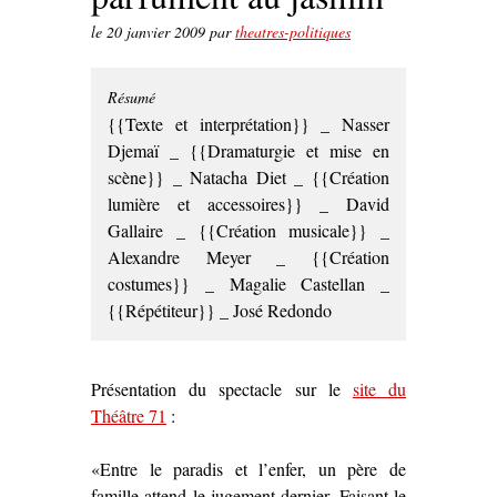
le
20 janvier 2009
par
theatres-politiques
Résumé
{{Texte et interprétation}} _ Nasser
Djemaï _ {{Dramaturgie et mise en
scène}} _ Natacha Diet _ {{Création
lumière et accessoires}} _ David
Gallaire _ {{Création musicale}} _
Alexandre Meyer _ {{Création
costumes}} _ Magalie Castellan _
{{Répétiteur}} _ José Redondo
Présentation du spectacle sur le
site du
Théâtre 71
:
«Entre le paradis et l’enfer, un père de
famille attend le jugement dernier. Faisant le