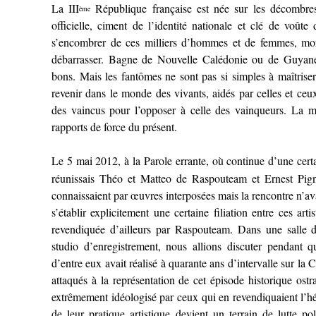
La III
République française est née sur les décombre
ème
officielle, ciment de l’identité nationale et clé de voût
s’encombrer de ces milliers d’hommes et de femmes, mor
débarrasser. Bagne de Nouvelle Calédonie ou de Guyane,
bons. Mais les fantômes ne sont pas si simples à maîtriser.
revenir dans le monde des vivants, aidés par celles et ceux 
des vaincus pour l’opposer à celle des vainqueurs. La m
rapports de force du présent.
Le 5 mai 2012, à la Parole errante, où continue d’une ce
réunissais Théo et Matteo de Raspouteam et Ernest Pig
connaissaient par œuvres interposées mais la rencontre n’avai
s’établir explicitement une certaine filiation entre ces artis
revendiquée d’ailleurs par Raspouteam. Dans une salle 
studio d’enregistrement, nous allions discuter pendant 
d’entre eux avait réalisé à quarante ans d’intervalle sur l
attaqués à la représentation de cet épisode historique ost
extrêmement idéologisé par ceux qui en revendiquaient l’h
de leur pratique artistique devient un terrain de lutte p