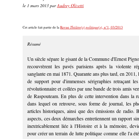
le
1 mars 2013
par
Audrey Olivetti
Cet article fait partie de la
Revue
Théâtre(s) politique(s)
, n°1, 03/2013
Résumé
Un siècle sépare le gisant de la Commune d'Ernest Pigno
recouvrèrent les pavés parisiens après la violente ré
sanglante en mai 1871. Quarante ans plus tard, en 2011, 
de support pour d'immenses sérigraphies retraçant le
révolutionnaire et collées par une bande de trois amis v
de Raspouteam. En plus de cette intervention dans la r
dans lequel on retrouve, sous forme de journal, les ph
articles historiques, ainsi que des émissions de radio.
aspects, ces deux démarches entretiennent un rapport simi
inextricablement liée à l'Histoire et à la mémoire, devi
pour créer un terrain de lutte politique comme elle l'a é