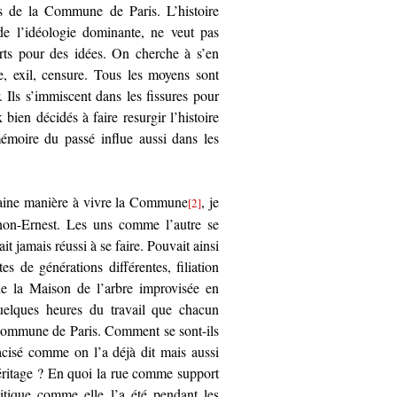
s de la Commune de Paris. L’histoire
e de l’idéologie dominante, ne veut pas
ts pour des idées. On cherche à s’en
 exil, censure. Tous les moyens sont
 Ils s’immiscent dans les fissures pour
bien décidés à faire resurgir l’histoire
émoire du passé influe aussi dans les
rtaine manière à vivre la Commune
, je
[2]
non-Ernest. Les uns comme l’autre se
t jamais réussi à se faire. Pouvait ainsi
tes de générations différentes, filiation
de la Maison de l’arbre improvisée en
quelques heures du travail que chacun
a Commune de Paris. Comment se sont-ils
racisé comme on l’a déjà dit mais aussi
éritage ? En quoi la rue comme support
olitique comme elle l’a été pendant les