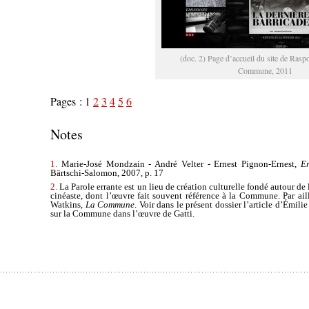
(doc. 2) Page d’accueil du site de Rasp
Commune, 2011
Pages :
1
2
3
4
5
6
Notes
1.
Marie-José Mondzain - André Velter - Ernest Pignon-Ernest,
Er
Bärtschi-Salomon, 2007, p. 17
2.
La Parole errante est un lieu de création culturelle fondé autour de
cinéaste, dont l’œuvre fait souvent référence à la Commune. Par aill
Watkins,
La Commune
. Voir dans le présent dossier l’article d’Émilie
sur la Commune dans l’œuvre de Gatti.