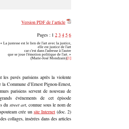
Version PDF de l’article
Pages :
1
2
3
4
5
6
« La justesse est le lien de l'art avec la justice,
elle est justice de l'art
car c'est dans l'adresse à l'autre
que se joue l'émotion politique de l'art. »
(Marie-José Mondzain)
[1]
t les pavés parisiens après la violente
 de la Commune d’Ernest Pignon-Ernest,
 murs parisiens servent de nouveau de
 grands événements de cet épisode
nus du
street art
, connue sous le nom de
Raspouteam crée un
site Internet
(doc. 2)
des collages, insérées dans des articles