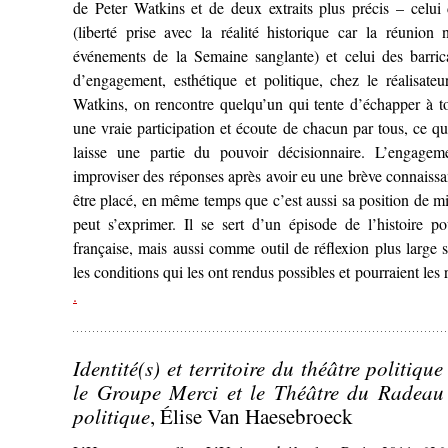
de Peter Watkins et de deux extraits plus précis – celu
(liberté prise avec la réalité historique car la réunion
événements de la Semaine sanglante) et celui des barric
d’engagement, esthétique et politique, chez le réalisateu
Watkins, on rencontre quelqu’un qui tente d’échapper à to
une vraie participation et écoute de chacun par tous, ce qu’
laisse une partie du pouvoir décisionnaire. L’engagem
improviser des réponses après avoir eu une brève connaissanc
être placé, en même temps que c’est aussi sa position de mi
peut s’exprimer. Il se sert d’un épisode de l’histoire po
française, mais aussi comme outil de réflexion plus large s
les conditions qui les ont rendus possibles et pourraient les
– ‘Quand le cinéma s’empare d’un évènement révolutionna
.
1871)
de Peter Watkins’
Identité(s) et territoire du théâtre politiq
le Groupe Merci et le Théâtre du Radeau 
politique
, Élise Van Haesebroeck