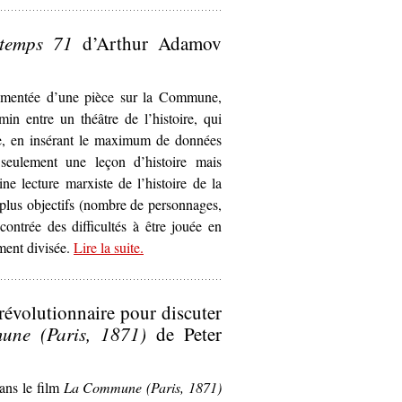
communarde (1871)’
temps 71
d’Arthur Adamov
cumentée d’une pièce sur la Commune,
min entre un théâtre de l’histoire, qui
ue, en insérant le maximum de données
 seulement une leçon d’histoire mais
ne lecture marxiste de l’histoire de la
 plus objectifs (nombre de personnages,
contrée des difficultés à être jouée en
ement divisée.
Lire la suite
– ‘La Commune
.
ici et maintenant
.
L
Printemps 71
d’Arthur Adamov (1960)’
évolutionnaire pour discuter
ne (Paris, 1871)
de Peter
dans le film
La Commune (Paris, 1871)