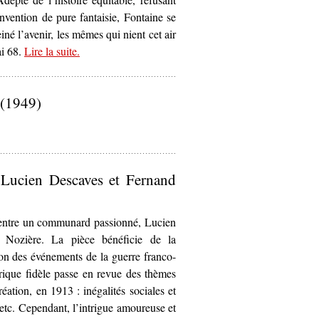
vention de pure fantaisie, Fontaine se
einé l’avenir, les mêmes qui nient cet air
ai 68.
Lire la suite
– ‘Sur
.
Le Printemps de la Sociale
d’André Fontaine
(1974)’
 (1949)
e la Commune
de Bertolt Brecht (1949)’
 Lucien Descaves et Fernand
n entre un communard passionné, Lucien
d Nozière. La pièce bénéficie de la
on des événements de la guerre franco-
rique fidèle passe en revue des thèmes
éation, en 1913 : inégalités sociales et
 etc. Cependant, l’intrigue amoureuse et