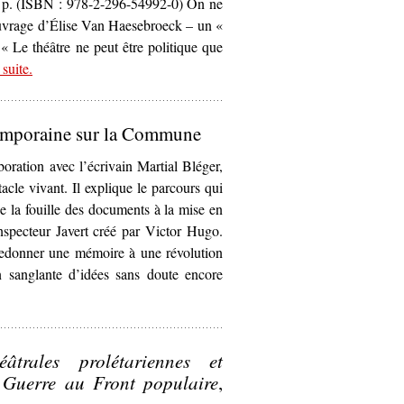
26 p. (ISBN : 978-2-296-54992-0) On ne
’ouvrage d’Élise Van Haesebroeck – un «
 « Le théâtre ne peut être politique que
 suite
– ‘
.
Identité(s) et territoire du théâtre politique contemporain
Claude Régy, le Groupe Merci et le Théâtre du Radeau : un
théâtre apolitiquement politique
, Élise Van Haesebroeck’
temporaine sur la Commune
oration avec l’écrivain Martial Bléger,
cle vivant. Il explique le parcours qui
e la fouille des documents à la mise en
inspecteur Javert créé par Victor Hugo.
redonner une mémoire à une révolution
on sanglante d’idées sans doute encore
ièce contemporaine sur la Commune’
trales prolétariennes et
 Guerre au Front populaire
,