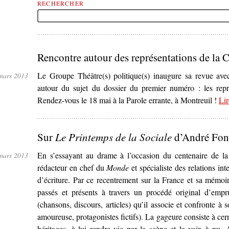
RECHERCHER
Rencontre autour des représentations de la
Le Groupe Théâtre(s) politique(s) inaugure sa revue ave
mars 2013
autour du sujet du dossier du premier numéro : les rep
Rendez-vous le 18 mai à la Parole errante, à Montreuil !
Lir
Sur
Le Printemps de la Sociale
d’André Fon
En s’essayant au drame à l’occasion du centenaire de 
mars 2013
rédacteur en chef du
Monde
et spécialiste des relations in
d’écriture. Par ce recentrement sur la France et sa mémoire
passés et présents à travers un procédé original d’empru
(chansons, discours, articles) qu’il associe et confronte à 
amoureuse, protagonistes fictifs). La gageure consiste à ce
héritages, à lui rendre vie par la scène et la voix à nu. A