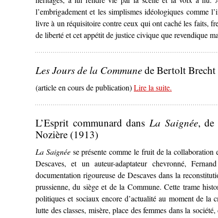
l’embrigadement et les simplismes idéologiques comme l’in
livre à un réquisitoire contre ceux qui ont caché les faits, fr
de liberté et cet appétit de justice civique que revendique m
Les Jours de la Commune
de Bertolt Brecht
(article en cours de publication)
Lire la suite
– ‘
.
Les Jours d
L’Esprit communard dans
La Saignée
, de
Nozière (1913)
La Saignée
se présente comme le fruit de la collaboratio
Descaves, et un auteur-adaptateur chevronné, Fernan
documentation rigoureuse de Descaves dans la reconstituti
prussienne, du siège et de la Commune. Cette trame histo
politiques et sociaux encore d’actualité au moment de la cr
lutte des classes, misère, place des femmes dans la société,