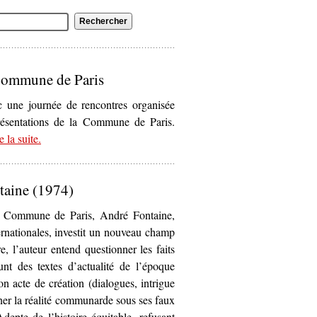
 Commune de Paris
c une journée de rencontres organisée
résentations de la Commune de Paris.
e la suite
– ‘Rencontre autour des représentations de la Commune de
.
Paris’
taine (1974)
la Commune de Paris, André Fontaine,
ternationales, investit un nouveau champ
, l’auteur entend questionner les faits
nt des textes d’actualité de l’époque
son acte de création (dialogues, intrigue
rner la réalité communarde sous ses faux
depte de l’histoire équitable, refusant