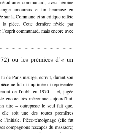
élodrame communard, avec héroïne
riangle amoureux et fin heureuse en
e sur la Commune et sa critique reflète
r la pièce. Cette dernière révèle par
ec l’esprit communard, mais encore avec
mmunard dans
La Saignée
, de Lucien Descaves et Fernand Nozièr
872) ou les prémices d’« un
s lu de Paris insurgé, écrivit, durant son
pièce ne fut ni imprimée ni représentée
ireront de l’oubli en 1970 –, et, jugée
te encore très méconnue aujourd’hui.
n titre – outrepasse le seul fait que,
elle soit une des toutes premières
l’initiale. Pièce-témoignage (elle fut
 ses compagnons rescapés du massacre)