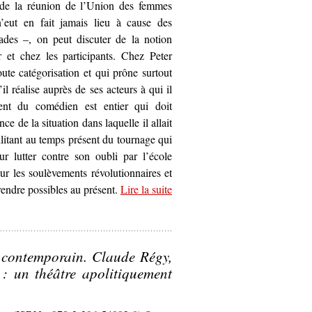
i de la réunion de l’Union des femmes
 n’eut en fait jamais lieu à cause des
ades –, on peut discuter de la notion
r et chez les participants. Chez Peter
ute catégorisation et qui prône surtout
il réalise auprès de ses acteurs à qui il
ent du comédien est entier qui doit
e de la situation dans laquelle il allait
litant au temps présent du tournage qui
ur lutter contre son oubli par l’école
ur les soulèvements révolutionnaires et
 rendre possibles au présent.
Lire la suite
ire pour discuter la question de l’engagement –
La Commune (Paris
ue contemporain. Claude Régy,
: un théâtre apolitiquement