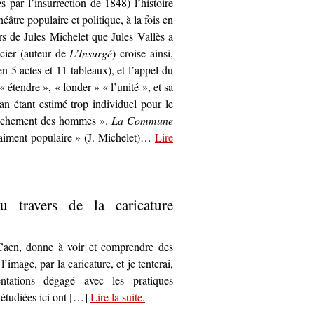
 par l’insurrection de 1848) l’histoire
âtre populaire et politique, à la fois en
rs de Jules Michelet que Jules Vallès a
ncier (auteur de
L’Insurgé
) croise ainsi,
 5 actes et 11 tableaux), et l’appel du
 étendre », « fonder » « l’unité », et sa
an étant estimé trop individuel pour le
prochement des hommes ».
La Commune
raiment populaire » (J. Michelet)…
Lire
es prémices d’« un théâtre vraiment populaire »’
 travers de la caricature
 Caen, donne à voir et comprendre des
image, par la caricature, et je tenterai,
ntations dégagé avec les pratiques
étudiées ici ont […]
Lire la suite
– ‘Les Représentations de la
.
Commune au travers de la caricature