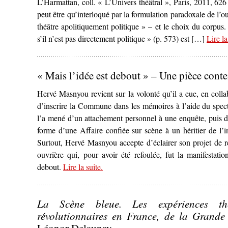
L’Harmattan, coll. « L’Univers théâtral », Paris, 2011, 6
peut être qu’interloqué par la formulation paradoxale de l
théâtre apolitiquement politique » – et le choix du corpus.
s’il n’est pas directement politique » (p. 573) est […]
Lire la
« Mais l’idée est debout » – Une pièce con
Hervé Masnyou revient sur la volonté qu’il a eue, en collab
d’inscrire la Commune dans les mémoires à l’aide du specta
l’a mené d’un attachement personnel à une enquête, puis d
forme d’une Affaire confiée sur scène à un héritier de l’
Surtout, Hervé Masnyou accepte d’éclairer son projet de 
ouvrière qui, pour avoir été refoulée, fut la manifestati
debout.
Lire la suite
– ‘« Mais l’idée est debout » – Une p
.
La Scène bleue. Les expériences théâ
révolutionnaires en France, de la Grande
Léonor Delaunay