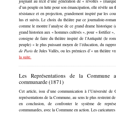
joignant au récit d’une génération de « révoltés » (marqués
d’un peuple en lutte pour son émancipation, elle révèle un thé
résistance et en projection, grandement inspiré par les cou
lus et suivis. Le choix du théâtre par ce journaliste-roma
comme le montre l’analyse de ce grand drame historique (en
grand historien aux « hommes cultivés », pour « fortifier », «
consigne de faire du théâtre inspiré de l’Antiquité (le rom
peuple) « le plus puissant moyen de l’éducation, du rap
de Paris
de Jules Vallès, ou les prémices d’« un théâtre v
la suite
– ‘
.
La Commune de Paris
de Jules Vallès (1872) ou l
Les Représentations de la Commune au
communarde (1871)
Cet article, issu d’une communication à l’Université de
représentations de la Commune, au sens le plus restreint de l’
en conclusion, de confronter le système de représe
communardes, avec la Commune en action. Les caricatures 