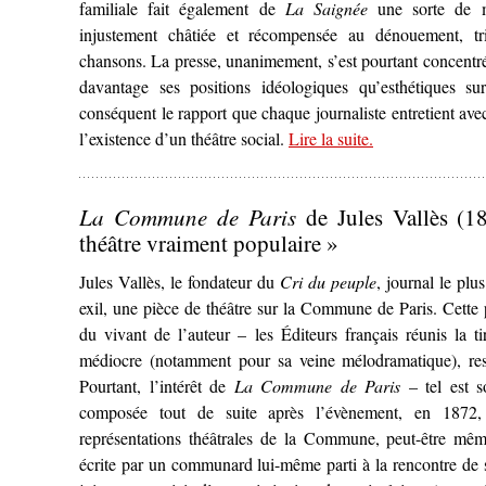
familiale fait également de
La Saignée
une sorte de m
injustement châtiée et récompensée au dénouement, t
chansons. La presse, unanimement, s’est pourtant concentré
davantage ses positions idéologiques qu’esthétiques su
conséquent le rapport que chaque journaliste entretient av
l’existence d’un théâtre social.
Lire la suite
– ‘L’Esprit co
.
(1913)’
La Commune de Paris
de Jules Vallès (1
théâtre vraiment populaire »
Jules Vallès, le fondateur du
Cri du peuple
, journal le plu
exil, une pièce de théâtre sur la Commune de Paris. Cette 
du vivant de l’auteur – les Éditeurs français réunis la t
médiocre (notamment pour sa veine mélodramatique), res
Pourtant, l’intérêt de
La Commune de Paris
– tel est so
composée tout de suite après l’évènement, en 1872, 
représentations théâtrales de la Commune, peut-être même 
écrite par un communard lui-même parti à la rencontre de