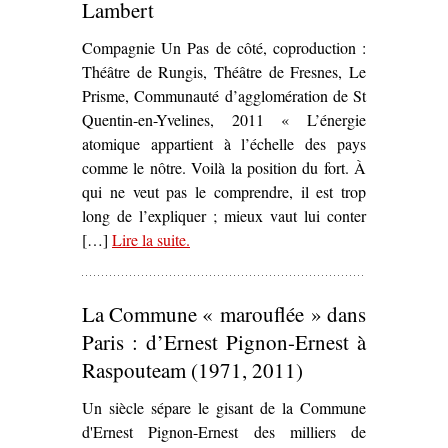
Lambert
Compagnie Un Pas de côté, coproduction :
Théâtre de Rungis, Théâtre de Fresnes, Le
Prisme, Communauté d’agglomération de St
Quentin-en-Yvelines, 2011 « L’énergie
atomique appartient à l’échelle des pays
comme le nôtre. Voilà la position du fort. À
qui ne veut pas le comprendre, il est trop
long de l’expliquer ; mieux vaut lui conter
[…]
Lire la suite
– ‘
.
Avenir radieux – Une Fission
française
, de/par Nicolas Lambert’
La Commune « marouflée » dans
Paris : d’Ernest Pignon-Ernest à
Raspouteam (1971, 2011)
Un siècle sépare le gisant de la Commune
d'Ernest Pignon-Ernest des milliers de