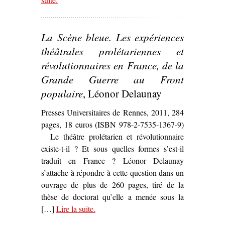
contemporaine sur la Commune’
La Scène bleue. Les expériences
théâtrales prolétariennes et
révolutionnaires en France, de la
Grande Guerre au Front
populaire
, Léonor Delaunay
Presses Universitaires de Rennes, 2011, 284
pages, 18 euros (ISBN 978-2-7535-1367-9)
Le théâtre prolétarien et révolutionnaire
existe-t-il ? Et sous quelles formes s’est-il
traduit en France ? Léonor Delaunay
s’attache à répondre à cette question dans un
ouvrage de plus de 260 pages, tiré de la
thèse de doctorat qu’elle a menée sous la
[…]
Lire la suite
– ‘
.
La Scène bleue. Les expérience
théâtrales prolétariennes et