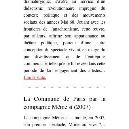
dramaturgique, s’avère au service d’un
didactisme révolutionnaire imprégné du
contexte politique et des mouvements
sociaux des années Mai 68. Jouant avec les
frontières de l’anachronisme, cette œuvre,
par ailleurs, affirme son appartenance au
théâtre politique, porteur d’une autre
conception du spectacle vivant, en marge du
pur divertissement ou de l’entreprise
commerciale, telle qu’elle fut rêvée dans cette
période de fort engagement des artistes…
Lire la suite
– ‘Sur
.
Place Thiers
d’Yvon Birster (1970)’
La Commune de Paris par la
compagnie Même si (2007)
La compagnie Même si a monté, en 2007,
son premier spectacle, Morte ou vive ?…