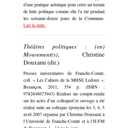
d'une pratique artistique pour créer un terrain
de lutte politique comme elle l'a été pendant
les soixante-douze jours de la Commune.
Lire la suite
– ‘La Commune « marouflée » dans Paris :
.
d’Ernest Pignon-Ernest à Raspouteam (1971,
2011)’
Théâtres politiques : (en)
Mouvement(s)
, Christine
Douxami (dir.)
Presses universitaires de Franche-Comté,
coll. « Les Cahiers de la MHSE Ledoux »,
Besançon, 2011, 354 p. (ISBN :
9782848673943) Réaliser un compte-rendu
sur les actes d’un colloqueCet ouvrage a été
réalisé suite au colloque éponyme les 3, 4, 5
avril 2007 organisé par Christine Douxami à
l’Université de Franche-Comté et à l’IUFM
de Besançon. […]
Lire la suite
– ‘
.
Théâtres politiques :