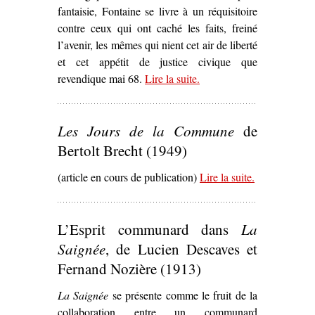
fantaisie, Fontaine se livre à un réquisitoire
contre ceux qui ont caché les faits, freiné
l’avenir, les mêmes qui nient cet air de liberté
et cet appétit de justice civique que
revendique mai 68.
Lire la suite
– ‘Sur
.
Le Printemps de la
Sociale
d’André Fontaine
(1974)’
Les Jours de la Commune
de
Bertolt Brecht (1949)
(article en cours de publication)
Lire la suite
– ‘
.
Les Jours
de la
Commune
de
L’Esprit communard dans
La
Bertolt Brecht
(1949)’
Saignée
, de Lucien Descaves et
Fernand Nozière (1913)
La Saignée
se présente comme le fruit de la
collaboration entre un communard