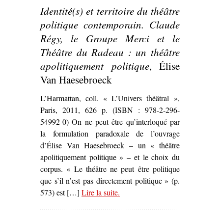
Identité(s) et territoire du théâtre
révolutionnaire pour
discuter la question de
politique contemporain. Claude
l’engagement –
La
Régy, le Groupe Merci et le
Commune (Paris, 1871)
Théâtre du Radeau : un théâtre
de Peter Watkins’
apolitiquement politique
, Élise
Van Haesebroeck
L’Harmattan, coll. « L’Univers théâtral »,
Paris, 2011, 626 p. (ISBN : 978-2-296-
54992-0) On ne peut être qu’interloqué par
la formulation paradoxale de l’ouvrage
d’Élise Van Haesebroeck – un « théâtre
apolitiquement politique » – et le choix du
corpus. « Le théâtre ne peut être politique
que s’il n’est pas directement politique » (p.
573) est […]
Lire la suite
– ‘
.
Identité(s) et territoire du
théâtre politique contemporain.
Claude Régy, le Groupe Merci