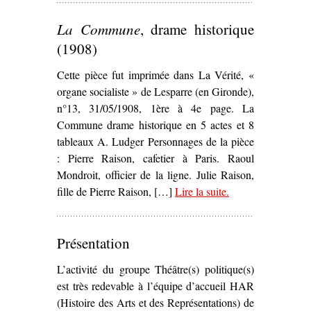
révolutionnaires en France, de la
La Commune
, drame historique
Grande Guerre au Front populaire
,
Léonor Delaunay’
(1908)
Cette pièce fut imprimée dans La Vérité, «
organe socialiste » de Lesparre (en Gironde),
n°13, 31/05/1908, 1ère à 4e page. La
Commune drame historique en 5 actes et 8
tableaux A. Ludger Personnages de la pièce
: Pierre Raison, cafetier à Paris. Raoul
Mondroit, officier de la ligne. Julie Raison,
fille de Pierre Raison, […]
Lire la suite
– ‘
.
La Commune
,
drame historique
(1908)’
Présentation
L’activité du groupe Théâtre(s) politique(s)
est très redevable à l’équipe d’accueil HAR
(Histoire des Arts et des Représentations) de