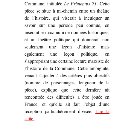
Commune, intitulée
Le Printemps 71
. Cette
pièce se situe à mi-chemin entre un théâtre
de l’histoire, qui viserait à inculquer un
savoir sur une période peu connue, en
insérant le maximum de données historiques,
et un théâtre politique qui donnerait non
seulement une leçon d’histoire mais
également une leçon politique, en
s’appropriant une certaine lecture marxiste de
l’histoire de la Commune. Cette ambiguïté,
venant s’ajouter à des critères plus objectifs
(nombre de personnages, longueur de la
pièce), explique que cette dernière ait
rencontrée des difficultés à être jouée en
France, et qu’elle ait fait l’objet d’une
réception particulièrement divisée.
Lire la
suite
– ‘La Commune
.
ici et maintenant
.
Le Printemps 71
d’Arthur Adamov (1960)’