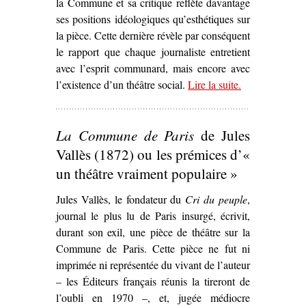
la Commune et sa critique reflète davantage
ses positions idéologiques qu’esthétiques sur
la pièce. Cette dernière révèle par conséquent
le rapport que chaque journaliste entretient
avec l’esprit communard, mais encore avec
l’existence d’un théâtre social.
Lire la suite
– ‘L’Esprit
.
communard
dans
La
La Commune de Paris
de Jules
Saignée
, de
Lucien
Vallès (1872) ou les prémices d’«
Descaves et
un théâtre vraiment populaire »
Fernand
Jules Vallès, le fondateur du
Cri du peuple
Nozière
,
journal le plus lu de Paris insurgé, écrivit,
(1913)’
durant son exil, une pièce de théâtre sur la
Commune de Paris. Cette pièce ne fut ni
imprimée ni représentée du vivant de l’auteur
– les Éditeurs français réunis la tireront de
l’oubli en 1970 –, et, jugée médiocre