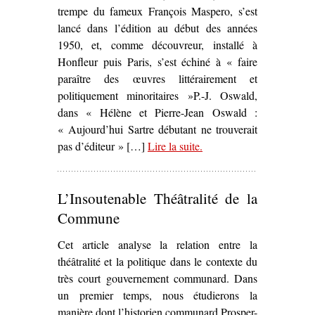
trempe du fameux François Maspero, s’est
lancé dans l’édition au début des années
1950, et, comme découvreur, installé à
Honfleur puis Paris, s’est échiné à « faire
paraître des œuvres littérairement et
politiquement minoritaires »P.-J. Oswald,
dans « Hélène et Pierre-Jean Oswald :
« Aujourd’hui Sartre débutant ne trouverait
pas d’éditeur » […]
Lire la suite
– ‘Quatre pièces sur la
.
Commune chez P.-J.
Oswald (1971-1974)’
L’Insoutenable Théâtralité de la
Commune
Cet article analyse la relation entre la
théâtralité et la politique dans le contexte du
très court gouvernement communard. Dans
un premier temps, nous étudierons la
manière dont l’historien communard Prosper-