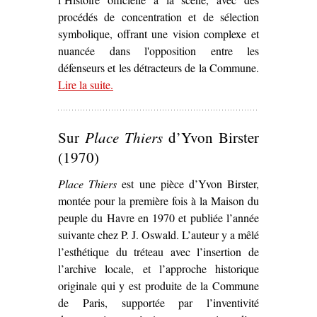
procédés de concentration et de sélection
symbolique, offrant une vision complexe et
nuancée dans l'opposition entre les
défenseurs et les détracteurs de la Commune.
Lire la suite
– ‘Un Théâtre de façade subversif et engagé :
.
désordre de l’Histoire et faux retour à l’ordre
chez Georges Darien’
Sur
Place Thiers
d’Yvon Birster
(1970)
Place Thiers
est une pièce d’Yvon Birster,
montée pour la première fois à la Maison du
peuple du Havre en 1970 et publiée l’année
suivante chez P. J. Oswald. L’auteur y a mêlé
l’esthétique du tréteau avec l’insertion de
l’archive locale, et l’approche historique
originale qui y est produite de la Commune
de Paris, supportée par l’inventivité