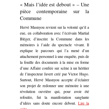
« Mais l’idée est debout » – Une
et le Théâtre du Radeau : un
théâtre apolitiquement politique
,
pièce contemporaine sur la
Élise Van Haesebroeck’
Commune
Hervé Masnyou revient sur la volonté qu’il a
eue, en collaboration avec l’écrivain Martial
Bléger, d’inscrire la Commune dans les
mémoires à l’aide du spectacle vivant. Il
explique le parcours qui l’a mené d’un
attachement personnel à une enquête, puis de
la fouille des documents à la mise en forme
d’une Affaire confiée sur scène à un héritier
de l’inspecteur Javert créé par Victor Hugo.
Surtout, Hervé Masnyou accepte d’éclairer
son projet de redonner une mémoire à une
révolution ouvrière qui, pour avoir été
refoulée, fut la manifestation sanglante
d’idées sans doute encore debout.
Lire la
suite
– ‘« Mais l’idée est debout » – Une pièce
.