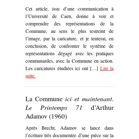
Cet article, issu d’une communication à
l’Université de Caen, donne à voir et
comprendre des représentations de la
Commune, au sens le plus restreint de
l’image, par la caricature, et je tenterai, en
conclusion, de confronter le système de
représentations dégagé avec les pratiques
communardes, avec la Commune en action.
Les caricatures étudiées ici ont […]
Lire la
suite
– ‘Les Représentations de la Commune au travers de
.
la caricature communarde (1871)’
La Commune
ici et maintenant
.
Le Printemps 71
d’Arthur
Adamov (1960)
Après Brecht, Adamov se lance dans
l’écriture très documentée d’une pièce sur la