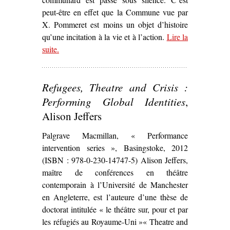
peut-être en effet que la Commune vue par
X. Pommeret est moins un objet d’histoire
qu’une incitation à la vie et à l’action.
Lire la
suite
– ‘Sur
.
Lycée Thiers, maternelle Jules Ferry
d
Xavier Pommeret (1973)’
Refugees, Theatre and Crisis :
Performing Global Identities
,
Alison Jeffers
Palgrave Macmillan, « Performance
intervention series », Basingstoke, 2012
(ISBN : 978-0-230-14747-5) Alison Jeffers,
maître de conférences en théâtre
contemporain à l’Université de Manchester
en Angleterre, est l’auteure d’une thèse de
doctorat intitulée « le théâtre sur, pour et par
les réfugiés au Royaume-Uni »« Theatre and