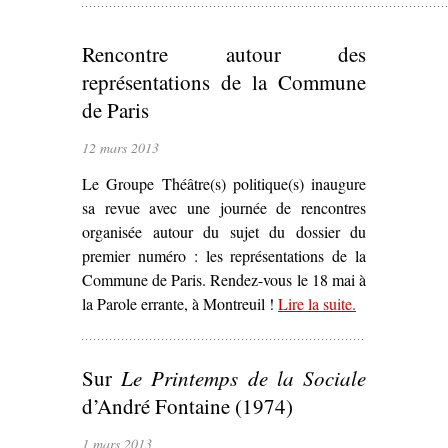
Rencontre autour des
représentations de la Commune
de Paris
12 mars 2013
Le Groupe Théâtre(s) politique(s) inaugure
sa revue avec une journée de rencontres
organisée autour du sujet du dossier du
premier numéro : les représentations de la
Commune de Paris. Rendez-vous le 18 mai à
la Parole errante, à Montreuil !
Lire la suite
– ‘Rencontre
.
autour des
représentations
Sur
Le Printemps de la Sociale
de la
Commune de
d’André Fontaine (1974)
Paris’
1 mars 2013