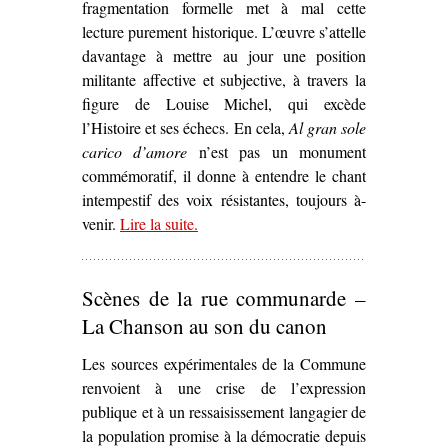
fragmentation formelle met à mal cette
lecture purement historique. L’œuvre s’attelle
davantage à mettre au jour une position
militante affective et subjective, à travers la
figure de Louise Michel, qui excède
l’Histoire et ses échecs. En cela,
Al gran sole
carico d’amore
n’est pas un monument
commémoratif, il donne à entendre le chant
intempestif des voix résistantes, toujours à-
venir.
Lire la suite
– ‘L’À-venir de la Commune dans
.
Al
gran sole carico d’amore
de Luig
Nono (1975)’
Scènes de la rue communarde –
La Chanson au son du canon
Les sources expérimentales de la Commune
renvoient à une crise de l’expression
publique et à un ressaisissement langagier de
la population promise à la démocratie depuis