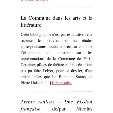
Theater and the Battle for the French
Republic
, Helen Solterer’
La Commune dans les arts et la
littérature
Cette bibliographie n’est pas exhaustive : elle
recense les œuvres et les études
correspondantes, toutes croisées au cours de
l’élaboration du dossier sur les
représentations de la Commune de Paris.
Certaines pièces de théâtre référencées n’ont
pas pu faire l’objet, pour ce dossier, d’un
article, telles que La Butte de Satory de
Pierre Halet et […]
Lire la suite
– ‘La Commune dans les
.
arts et la littérature’
Avenir radieux – Une Fission
française
, de/par Nicolas