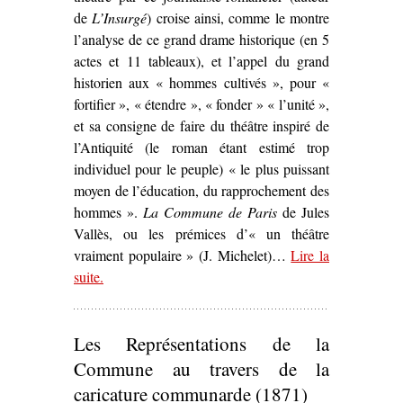
de
L’Insurgé
) croise ainsi, comme le montre
l’analyse de ce grand drame historique (en 5
actes et 11 tableaux), et l’appel du grand
historien aux « hommes cultivés », pour «
fortifier », « étendre », « fonder » « l’unité »,
et sa consigne de faire du théâtre inspiré de
l’Antiquité (le roman étant estimé trop
individuel pour le peuple) « le plus puissant
moyen de l’éducation, du rapprochement des
hommes ».
La Commune de Paris
de Jules
Vallès, ou les prémices d’« un théâtre
vraiment populaire » (J. Michelet)…
Lire la
suite
– ‘
.
La Commune de Paris
de Jules Vallès (1872) o
les prémices d’« un théâtre vraiment populaire »’
Les Représentations de la
Commune au travers de la
caricature communarde (1871)