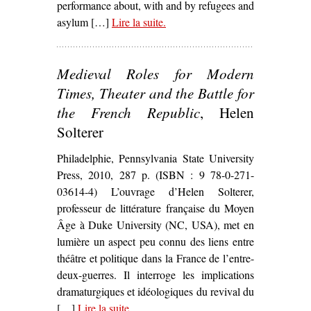
performance about, with and by refugees and
asylum […]
Lire la suite
– ‘
.
Refugees, Theatre and Crisis :
Performing Global Identities
,
Alison Jeffers’
Medieval Roles for Modern
Times, Theater and the Battle for
the French Republic
, Helen
Solterer
Philadelphie, Pennsylvania State University
Press, 2010, 287 p. (ISBN : 9 78-0-271-
03614-4) L’ouvrage d’Helen Solterer,
professeur de littérature française du Moyen
Âge à Duke University (NC, USA), met en
lumière un aspect peu connu des liens entre
théâtre et politique dans la France de l’entre-
deux-guerres. Il interroge les implications
dramaturgiques et idéologiques du revival du
[…]
Lire la suite
– ‘
.
Medieval Roles for Modern Times