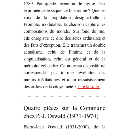
1789. Par quelle invention de figure s’est
exprimée cette séquence historique ? Quelles
voix de la population désigne-t-elle ?
Prompte, modulable, la chanson capture les
compositions du monde. Sur fond de rue,
elle enregistre ce dire des actes ordinaires et
des faits d’exception. Elle transmet un double
actualisme, celui de l’intime et de la
singularisation, celui du général et de la
mémoire collective. Ce nouveau dispositif ne
correspond-il pas à une révolution des
mœurs médiatiques et à un ressaisissement
des ordres de la citoyenneté ?
Lire la suite
– ‘Scènes de la
.
rue
communarde –
Quatre pièces sur la Commune
La Chanson au
son du canon’
chez P.-J. Oswald (1971-1974)
Pierre-Jean Oswald (1931-2000), de la