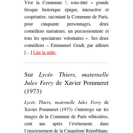
Vive la Commune !, sous-titré « grande
fresque historique épique, interactive et
coopérative, racontant la Commune de Paris,
pour cinquante personnages, deux
comédiens narrateurs, un percussionniste et
tous les spectateurs volontaires ». Ses deux
comédiens – Emmanuel Gradt, par ailleurs
[…]
Lire la suite
– ‘La Commune de Paris par la
.
compagnie Même si (2007)’
Sur
Lycée Thiers, maternelle
Jules Ferry
de Xavier Pommeret
(1973)
Lycée Thiers, maternelle Jules Ferry
de
Xavier Pommeret (1973) s’interroge sur les
images de la Commune de Paris véhiculées,
cent ans après l’événement, dans
l’enseignement de la Cinquième République.