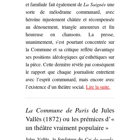
et familiale fait également de
La Saignée
une
sorte de mélodrame communard, avec
héroïne injustement châtiée et récompensée
au dénouement, triangle amoureux et fin
heureuse en chansons. La presse,
unanimement, s’est pourtant concentrée sur
la Commune et sa critique reflète davantage
ses positions idéologiques qu’esthétiques sur
la pièce. Cette dernière révèle par conséquent
le rapport que chaque journaliste entretient
avec l’esprit communard, mais encore avec
l’existence d’un théâtre social.
Lire la suite
– ‘L’Esprit
.
communard
dans
La
La Commune de Paris
de Jules
Saignée
, de
Lucien
Vallès (1872) ou les prémices d’«
Descaves et
un théâtre vraiment populaire »
Fernand
Jules Vallès, le fondateur du
Cri du peuple
Nozière
,