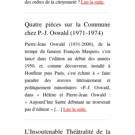
des ordres de la citoyenneté ?
Lire la suite
– ‘Scènes de la
.
rue
communarde –
Quatre pièces sur la Commune
La Chanson au
son du canon’
chez P.-J. Oswald (1971-1974)
Pierre-Jean Oswald (1931-2000), de la
trempe du fameux François Maspero, s’est
lancé dans l’édition au début des années
1950, et, comme découvreur, installé à
Honfleur puis Paris, s’est échiné à « faire
paraître des œuvres littérairement et
politiquement minoritaires »P.-J. Oswald,
dans « Hélène et Pierre-Jean Oswald :
« Aujourd’hui Sartre débutant ne trouverait
pas d’éditeur » […]
Lire la suite
– ‘Quatre pièces sur la
.
Commune chez P.-J.
Oswald (1971-1974)’
L’Insoutenable Théâtralité de la