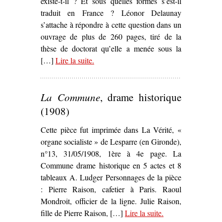
existe-t-il ? Et sous quelles formes s’est-il
traduit en France ? Léonor Delaunay
s’attache à répondre à cette question dans un
ouvrage de plus de 260 pages, tiré de la
thèse de doctorat qu’elle a menée sous la
[…]
Lire la suite
– ‘
.
La Scène bleue. Les expérience
théâtrales prolétariennes et
révolutionnaires en France, de la
La Commune
, drame historique
Grande Guerre au Front populaire
,
Léonor Delaunay’
(1908)
Cette pièce fut imprimée dans La Vérité, «
organe socialiste » de Lesparre (en Gironde),
n°13, 31/05/1908, 1ère à 4e page. La
Commune drame historique en 5 actes et 8
tableaux A. Ludger Personnages de la pièce
: Pierre Raison, cafetier à Paris. Raoul
Mondroit, officier de la ligne. Julie Raison,
fille de Pierre Raison, […]
Lire la suite
– ‘
.
La Commune
,