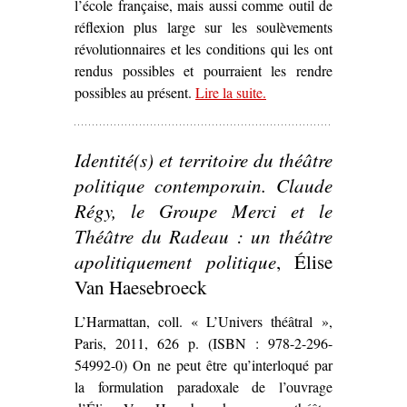
l’école française, mais aussi comme outil de
réflexion plus large sur les soulèvements
révolutionnaires et les conditions qui les ont
rendus possibles et pourraient les rendre
possibles au présent.
Lire la suite
– ‘Quand le cinéma
.
s’empare d’un
évènement
Identité(s) et territoire du théâtre
révolutionnaire pour
discuter la question de
politique contemporain. Claude
l’engagement –
La
Régy, le Groupe Merci et le
Commune (Paris, 1871)
Théâtre du Radeau : un théâtre
de Peter Watkins’
apolitiquement politique
, Élise
Van Haesebroeck
L’Harmattan, coll. « L’Univers théâtral »,
Paris, 2011, 626 p. (ISBN : 978-2-296-
54992-0) On ne peut être qu’interloqué par
la formulation paradoxale de l’ouvrage