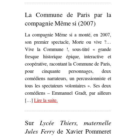
La Commune de Paris par la
compagnie Même si (2007)
La compagnie Même si a monté, en 2007,
son premier spectacle, Morte ou vive ?…
Vive la Commune !, sous-titré « grande
fresque historique épique, interactive et
coopérative, racontant la Commune de Paris,
pour cinquante personnages, deux
comédiens narrateurs, un percussionniste et
tous les spectateurs volontaires ». Ses deux
comédiens – Emmanuel Gradt, par ailleurs
[…]
Lire la suite
– ‘La Commune de Paris par la
.
compagnie Même si (2007)’
Sur
Lycée Thiers, maternelle
Jules Ferry
de Xavier Pommeret