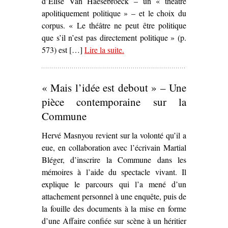
d’Élise Van Haesebroeck – un « théâtre
apolitiquement politique » – et le choix du
corpus. « Le théâtre ne peut être politique
que s’il n’est pas directement politique » (p.
573) est […]
Lire la suite
– ‘
.
Identité(s) et territoire du
théâtre politique contemporain.
Claude Régy, le Groupe Merci
« Mais l’idée est debout » – Une
et le Théâtre du Radeau : un
théâtre apolitiquement politique
,
pièce contemporaine sur la
Élise Van Haesebroeck’
Commune
Hervé Masnyou revient sur la volonté qu’il a
eue, en collaboration avec l’écrivain Martial
Bléger, d’inscrire la Commune dans les
mémoires à l’aide du spectacle vivant. Il
explique le parcours qui l’a mené d’un
attachement personnel à une enquête, puis de
la fouille des documents à la mise en forme
d’une Affaire confiée sur scène à un héritier