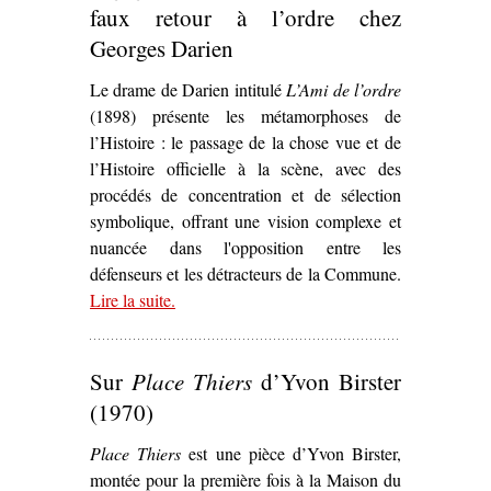
faux retour à l’ordre chez
Georges Darien
Le drame de Darien intitulé
L’Ami de l’ordre
(1898) présente les métamorphoses de
l’Histoire : le passage de la chose vue et de
l’Histoire officielle à la scène, avec des
procédés de concentration et de sélection
symbolique, offrant une vision complexe et
nuancée dans l'opposition entre les
défenseurs et les détracteurs de la Commune.
Lire la suite
– ‘Un Théâtre de façade subversif et engagé :
.
désordre de l’Histoire et faux retour à l’ordre
chez Georges Darien’
Sur
Place Thiers
d’Yvon Birster
(1970)
Place Thiers
est une pièce d’Yvon Birster,
montée pour la première fois à la Maison du