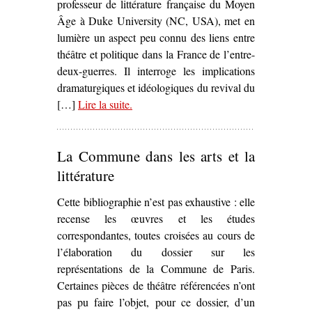
professeur de littérature française du Moyen
Âge à Duke University (NC, USA), met en
lumière un aspect peu connu des liens entre
théâtre et politique dans la France de l’entre-
deux-guerres. Il interroge les implications
dramaturgiques et idéologiques du revival du
[…]
Lire la suite
– ‘
.
Medieval Roles for Modern Times
Theater and the Battle for the French
Republic
, Helen Solterer’
La Commune dans les arts et la
littérature
Cette bibliographie n’est pas exhaustive : elle
recense les œuvres et les études
correspondantes, toutes croisées au cours de
l’élaboration du dossier sur les
représentations de la Commune de Paris.
Certaines pièces de théâtre référencées n’ont
pas pu faire l’objet, pour ce dossier, d’un