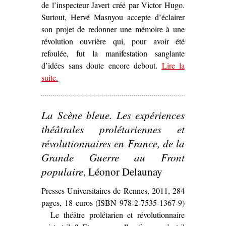
de l’inspecteur Javert créé par Victor Hugo.
Surtout, Hervé Masnyou accepte d’éclairer
son projet de redonner une mémoire à une
révolution ouvrière qui, pour avoir été
refoulée, fut la manifestation sanglante
d’idées sans doute encore debout.
Lire la
suite
– ‘« Mais l’idée est debout » – Une pièce
.
contemporaine sur la Commune’
La Scène bleue. Les expériences
théâtrales prolétariennes et
révolutionnaires en France, de la
Grande Guerre au Front
populaire
, Léonor Delaunay
Presses Universitaires de Rennes, 2011, 284
pages, 18 euros (ISBN 978-2-7535-1367-9)
Le théâtre prolétarien et révolutionnaire