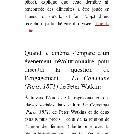
pièce), explique que cette dernière ait
rencontrée des difficultés à être jouée en
France, et qu’elle ait fait l’objet d’une
réception particulièrement divisée.
Lire la
suite
– ‘La Commune
.
ici et maintenant
.
Le Printemps 71
d’Arthur Adamov (1960)’
Quand le cinéma s’empare d’un
évènement révolutionnaire pour
discuter la question de
l’engagement –
La Commune
(Paris, 1871)
de Peter Watkins
À travers l’étude de la représentation des
classes sociales dans le film
La Commune
(Paris, 1871)
de Peter Watkins et de deux
extraits plus précis – celui de la réunion de
l’Union des femmes (liberté prise avec la
réalité historique car la réunion n’eut en fait