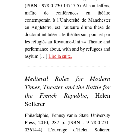
(ISBN : 978-0-230-14747-5) Alison Jeffers,
maître de conférences en théâtre
contemporain à l’Université de Manchester
en Angleterre, est l’auteure d’une thèse de
doctorat intitulée « le théâtre sur, pour et par
les réfugiés au Royaume-Uni »« Theatre and
performance about, with and by refugees and
asylum […]
Lire la suite
– ‘
.
Refugees, Theatre and Crisis :
Performing Global Identities
,
Alison Jeffers’
Medieval Roles for Modern
Times, Theater and the Battle for
the French Republic
, Helen
Solterer
Philadelphie, Pennsylvania State University
Press, 2010, 287 p. (ISBN : 9 78-0-271-
03614-4) L’ouvrage d’Helen Solterer,