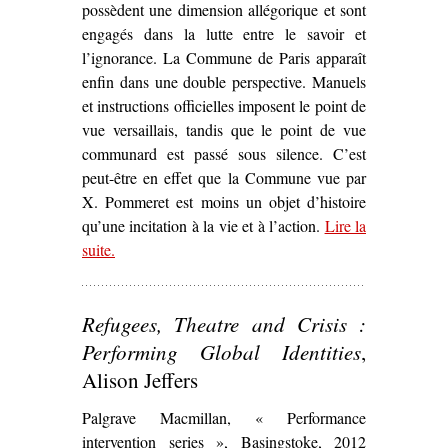
possèdent une dimension allégorique et sont
engagés dans la lutte entre le savoir et
l’ignorance. La Commune de Paris apparaît
enfin dans une double perspective. Manuels
et instructions officielles imposent le point de
vue versaillais, tandis que le point de vue
communard est passé sous silence. C’est
peut-être en effet que la Commune vue par
X. Pommeret est moins un objet d’histoire
qu’une incitation à la vie et à l’action.
Lire la
suite
– ‘Sur
.
Lycée Thiers, maternelle Jules Ferry
d
Xavier Pommeret (1973)’
Refugees, Theatre and Crisis :
Performing Global Identities
,
Alison Jeffers
Palgrave Macmillan, « Performance
intervention series », Basingstoke, 2012