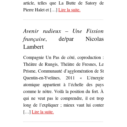
article, telles que La Butte de Satory de
Pierre Halet et […]
Lire la suite
– ‘La Commune dans les
.
arts et la littérature’
Avenir radieux – Une Fission
française
, de/par Nicolas
Lambert
Compagnie Un Pas de côté, coproduction :
Théâtre de Rungis, Théâtre de Fresnes, Le
Prisme, Communauté d’agglomération de St
Quentin-en-Yvelines, 2011 « L’énergie
atomique appartient à l’échelle des pays
comme le nôtre. Voilà la position du fort. À
qui ne veut pas le comprendre, il est trop
long de l’expliquer ; mieux vaut lui conter
[…]
Lire la suite
– ‘
.
Avenir radieux – Une Fission
française
, de/par Nicolas Lambert’