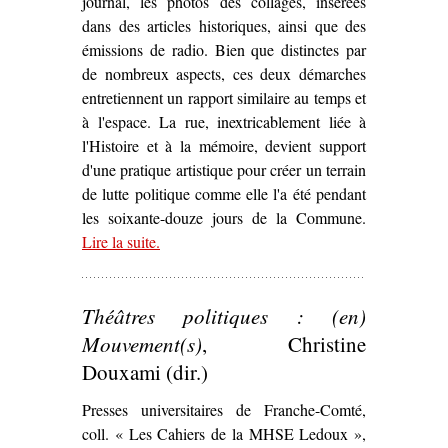
journal, les photos des collages, insérées
dans des articles historiques, ainsi que des
émissions de radio. Bien que distinctes par
de nombreux aspects, ces deux démarches
entretiennent un rapport similaire au temps et
à l'espace. La rue, inextricablement liée à
l'Histoire et à la mémoire, devient support
d'une pratique artistique pour créer un terrain
de lutte politique comme elle l'a été pendant
les soixante-douze jours de la Commune.
Lire la suite
– ‘La Commune « marouflée » dans Paris :
.
d’Ernest Pignon-Ernest à Raspouteam (1971,
2011)’
Théâtres politiques : (en)
Mouvement(s)
, Christine
Douxami (dir.)
Presses universitaires de Franche-Comté,
coll. « Les Cahiers de la MHSE Ledoux »,