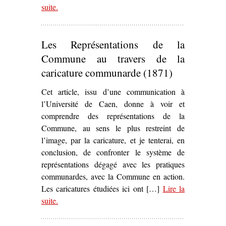
suite
– ‘
.
La Commune de Paris
de Jules Vallès (1872) o
les prémices d’« un théâtre vraiment populaire »’
Les Représentations de la
Commune au travers de la
caricature communarde (1871)
Cet article, issu d’une communication à
l’Université de Caen, donne à voir et
comprendre des représentations de la
Commune, au sens le plus restreint de
l’image, par la caricature, et je tenterai, en
conclusion, de confronter le système de
représentations dégagé avec les pratiques
communardes, avec la Commune en action.
Les caricatures étudiées ici ont […]
Lire la
suite
– ‘Les Représentations de la Commune au travers de
.
la caricature communarde (1871)’