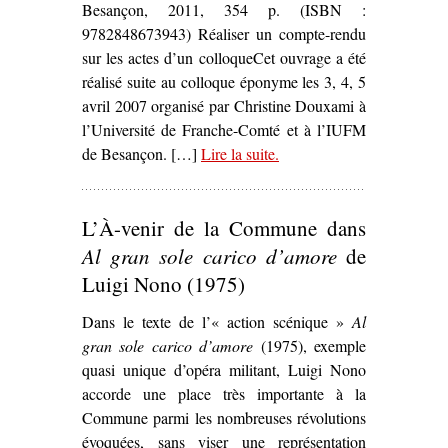
Besançon, 2011, 354 p. (ISBN :
9782848673943) Réaliser un compte-rendu
sur les actes d’un colloqueCet ouvrage a été
réalisé suite au colloque éponyme les 3, 4, 5
avril 2007 organisé par Christine Douxami à
l’Université de Franche-Comté et à l’IUFM
de Besançon. […]
Lire la suite
– ‘
.
Théâtres politiques :
(en) Mouvement(s)
,
Christine Douxami (dir.)’
L’À-venir de la Commune dans
Al gran sole carico d’amore
de
Luigi Nono (1975)
Dans le texte de l’« action scénique »
Al
gran sole carico d’amore
(1975), exemple
quasi unique d’opéra militant, Luigi Nono
accorde une place très importante à la
Commune parmi les nombreuses révolutions
évoquées, sans viser une représentation