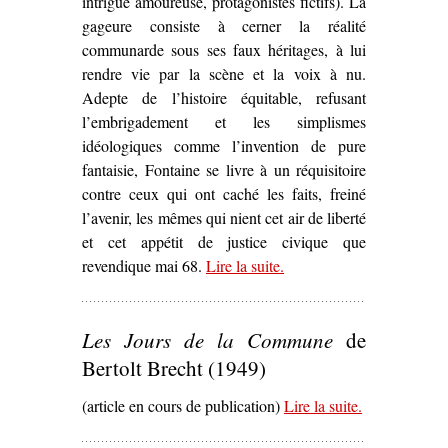
intrigue amoureuse, protagonistes fictifs). La
gageure consiste à cerner la réalité
communarde sous ses faux héritages, à lui
rendre vie par la scène et la voix à nu.
Adepte de l’histoire équitable, refusant
l’embrigadement et les simplismes
idéologiques comme l’invention de pure
fantaisie, Fontaine se livre à un réquisitoire
contre ceux qui ont caché les faits, freiné
l’avenir, les mêmes qui nient cet air de liberté
et cet appétit de justice civique que
revendique mai 68.
Lire la suite
– ‘Sur
.
Le Printemps de la
Sociale
d’André Fontaine
(1974)’
Les Jours de la Commune
de
Bertolt Brecht (1949)
(article en cours de publication)
Lire la suite
– ‘
.
Les Jours
de la