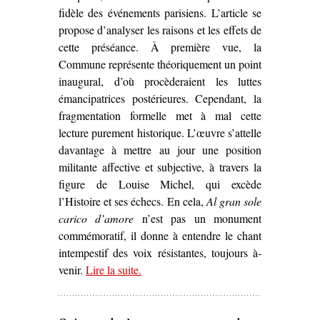
fidèle des événements parisiens. L’article se
propose d’analyser les raisons et les effets de
cette préséance. À première vue, la
Commune représente théoriquement un point
inaugural, d’où procèderaient les luttes
émancipatrices postérieures. Cependant, la
fragmentation formelle met à mal cette
lecture purement historique. L’œuvre s’attelle
davantage à mettre au jour une position
militante affective et subjective, à travers la
figure de Louise Michel, qui excède
l’Histoire et ses échecs. En cela,
Al gran sole
carico d’amore
n’est pas un monument
commémoratif, il donne à entendre le chant
intempestif des voix résistantes, toujours à-
venir.
Lire la suite
– ‘L’À-venir de la Commune dans
.
Al
gran sole carico d’amore
de Luig
Nono (1975)’