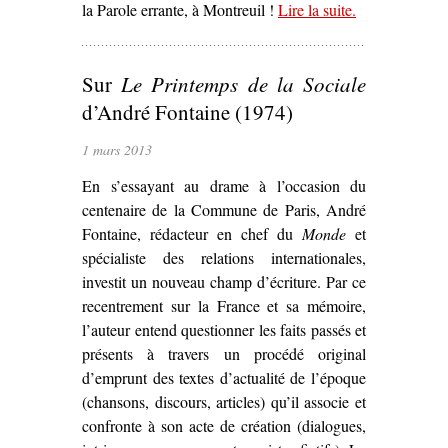
la Parole errante, à Montreuil !
Lire la suite
– ‘Rencontre
.
autour des
représentations
Sur
Le Printemps de la Sociale
de la
Commune de
d’André Fontaine (1974)
Paris’
1 mars 2013
En s’essayant au drame à l’occasion du
centenaire de la Commune de Paris, André
Fontaine, rédacteur en chef du
Monde
et
spécialiste des relations internationales,
investit un nouveau champ d’écriture. Par ce
recentrement sur la France et sa mémoire,
l’auteur entend questionner les faits passés et
présents à travers un procédé original
d’emprunt des textes d’actualité de l’époque
(chansons, discours, articles) qu’il associe et
confronte à son acte de création (dialogues,