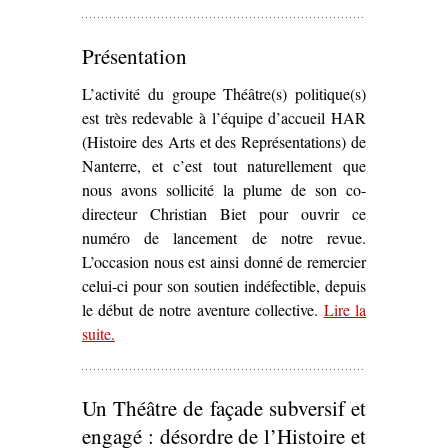
drame historique
(1908)’
Présentation
L’activité du groupe Théâtre(s) politique(s)
est très redevable à l’équipe d’accueil HAR
(Histoire des Arts et des Représentations) de
Nanterre, et c’est tout naturellement que
nous avons sollicité la plume de son co-
directeur Christian Biet pour ouvrir ce
numéro de lancement de notre revue.
L’occasion nous est ainsi donné de remercier
celui-ci pour son soutien indéfectible, depuis
le début de notre aventure collective.
Lire la
suite
– ‘Présentation’
.
Un Théâtre de façade subversif et
engagé : désordre de l’Histoire et