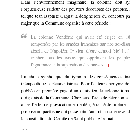
Dans l’environnement imaginaire, la colonne doit sym
l’orgueilleuse raideur des pouvoirs découplés des peuples,
tel que Jean-Baptiste Cagnat la désigne lors du concours par
major que la Commune organise à cette période :
La colonne Vendôme qui avait été érigée en 18
remportées par les armées françaises sur nos soi-dis
absolu de Napoléon I
vient d’être démoli [sic] […]
er
tomber tous les tyrans qui oppriment les peuples
l’ignorance et la superstition des masses.
[3]
La chute symbolique du tyran a des conséquences inat
thérapeutique et réconciliatrice. Pour l’auteur anonyme d
publiée en première page d’un quotidien, la colonne à bas
dirigeants de la Commune. Chez eux, l’acte de rétorsion est
attise l’effet de provocation et de défi, énoncé de rupture. 
propose un pacifisme qui passe loin l’antimilitarisme revend
la constitution du Comité de Salut public le 1
mai :
er