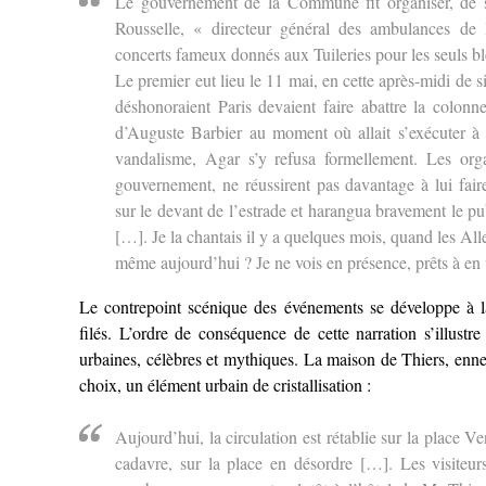
Le gouvernement de la Commune fit organiser, de s
Rousselle, « directeur général des ambulances de l
concerts fameux donnés aux Tuileries pour les seuls 
Le premier eut lieu le 11 mai, en cette après-midi de 
déshonoraient Paris devaient faire abattre la colo
d’Auguste Barbier au moment où allait s’exécuter à 
vandalisme, Agar s’y refusa formellement. Les org
gouvernement, ne réussirent pas davantage à lui faire
sur le devant de l’estrade et harangua bravement le p
[…]. Je la chantais il y a quelques mois, quand les All
même aujourd’hui ? Je ne vois en présence, prêts à en 
Le contrepoint scénique des événements se développe à la
filés. L’ordre de conséquence de cette narration s’illustre
urbaines, célèbres et mythiques. La maison de Thiers, ennem
choix, un élément urbain de cristallisation :
Aujourd’hui, la circulation est rétablie sur la place 
cadavre, sur la place en désordre […]. Les visiteur