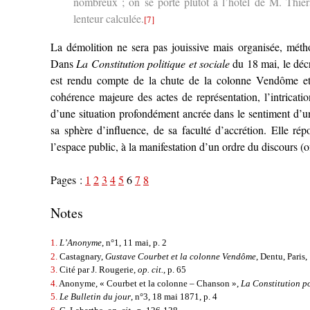
nombreux ; on se porte plutôt à l’hôtel de M. Thier
lenteur calculée.
[7]
La démolition ne sera pas jouissive mais organisée, métho
Dans
La Constitution politique et sociale
du 18 mai, le décr
est rendu compte de la chute de la colonne Vendôme et d
cohérence majeure des actes de représentation, l’intricati
d’une situation profondément ancrée dans le sentiment d’u
sa sphère d’influence, de sa faculté d’accrétion. Elle ré
l’espace public, à la manifestation d’un ordre du discours (
Pages :
1
2
3
4
5
6
7
8
Notes
1.
L’Anonyme
, n°1, 11 mai, p. 2
2.
Castagnary,
Gustave Courbet et la colonne Vendôme
, Dentu, Paris,
3.
Cité par J. Rougerie,
op. cit.
, p. 65
4.
Anonyme, « Courbet et la colonne – Chanson »,
La Constitution po
5.
Le Bulletin du jour
, n°3, 18 mai 1871, p. 4