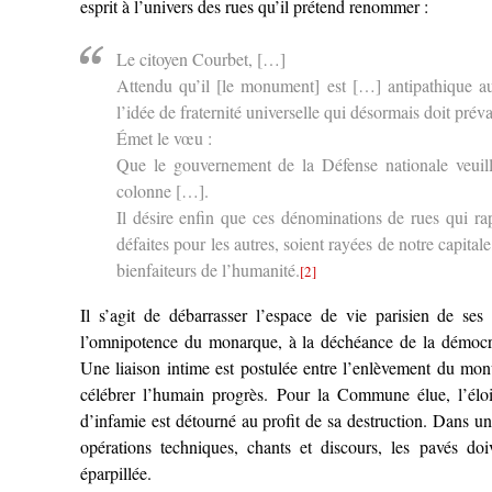
esprit à l’univers des rues qu’il prétend renommer :
Le citoyen Courbet, […]
Attendu qu’il [le monument] est […] antipathique au
l’idée de fraternité universelle qui désormais doit prév
Émet le vœu :
Que le gouvernement de la Défense nationale veuille
colonne […].
Il désire enfin que ces dénominations de rues qui rap
défaites pour les autres, soient rayées de notre capita
bienfaiteurs de l’humanité.
[2]
Il s’agit de débarrasser l’espace de vie parisien de ses 
l’omnipotence du monarque, à la déchéance de la démocrati
Une liaison intime est postulée entre l’enlèvement du mon
célébrer l’humain progrès. Pour la Commune élue, l’éloi
d’infamie est détourné au profit de sa destruction. Dans 
opérations techniques, chants et discours, les pavés doiv
éparpillée.