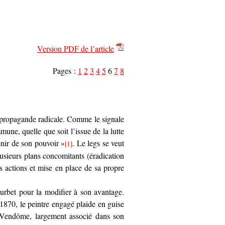
Version PDF de l’article
Pages :
1
2
3
4
5
6
7
8
 propagande radicale. Comme le signale
une, quelle que soit l’issue de la lutte
enir de son pouvoir »
. Le legs se veut
[1]
usieurs plans concomitants (éradication
es actions et mise en place de sa propre
bet pour la modifier à son avantage.
870, le peintre engagé plaide en guise
 Vendôme, largement associé dans son