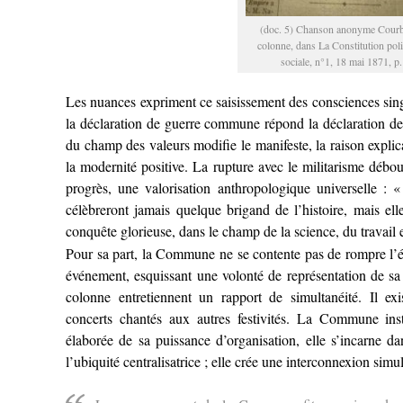
(doc. 5) Chanson anonyme Courbe
colonne, dans La Constitution poli
sociale, n°1, 18 mai 1871, p.
Les nuances expriment ce saisissement des consciences singu
la déclaration de guerre commune répond la déclaration de 
du champ des valeurs modifie le manifeste, la raison explica
la modernité positive. La rupture avec le militarisme débo
progrès, une valorisation anthropologique universelle : «
célèbreront jamais quelque brigand de l’histoire, mais el
conquête glorieuse, dans le champ de la science, du travail et
Pour sa part, la Commune ne se contente pas de rompre l’éc
événement, esquissant une volonté de représentation de sa 
colonne entretiennent un rapport de simultanéité. Il exi
concerts chantés aux autres festivités. La Commune ins
élaborée de sa puissance d’organisation, elle s’incarne da
l’ubiquité centralisatrice ; elle crée une interconnexion simu