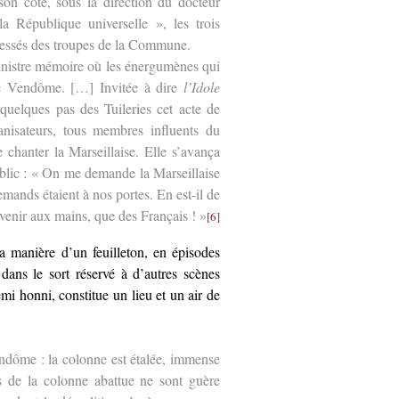
on côté, sous la direction du docteur
a République universelle », les trois
blessés des troupes de la Commune.
sinistre mémoire où les énergumènes qui
nne Vendôme. […] Invitée à dire
l’Idole
quelques pas des Tuileries cet acte de
anisateurs, tous membres influents du
 chanter la Marseillaise. Elle s’avança
ublic : « On me demande la Marseillaise
emands étaient à nos portes. En est-il de
venir aux mains, que des Français ! »
[6]
 manière d’un feuilleton, en épisodes
 dans le sort réservé à d’autres scènes
i honni, constitue un lieu et un air de
Vendôme : la colonne est étalée, immense
s de la colonne abattue ne sont guère