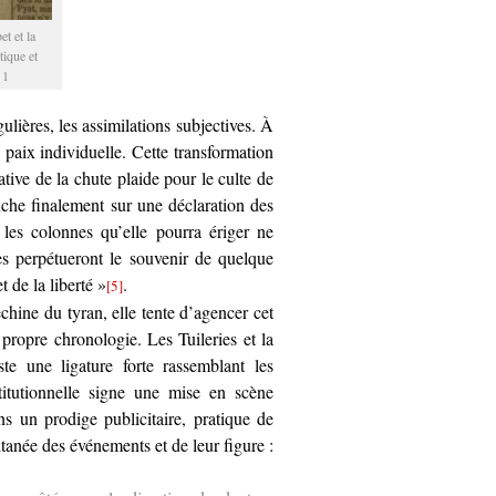
t et la
tique et
 1
lières, les assimilations subjectives. À
paix individuelle. Cette transformation
tive de la chute plaide pour le culte de
uche finalement sur une déclaration des
 les colonnes qu’elle pourra ériger ne
les perpétueront le souvenir de quelque
 de la liberté »
.
[5]
hine du tyran, elle tente d’agencer cet
propre chronologie. Les Tuileries et la
ste une ligature forte rassemblant les
titutionnelle signe une mise en scène
ns un prodige publicitaire, pratique de
ltanée des événements et de leur figure :