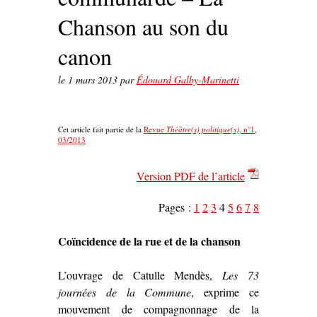
Chanson au son du
canon
le
1 mars 2013
par
Édouard Galby-Marinetti
Cet article fait partie de la
Revue
Théâtre(s) politique(s)
, n°1,
03/2013
Version PDF de l’article
Pages :
1
2
3
4
5
6
7
8
Coïncidence de la rue et de la chanson
L’ouvrage de Catulle Mendès,
Les 73
journées de la Commune
, exprime ce
mouvement de compagnonnage de la