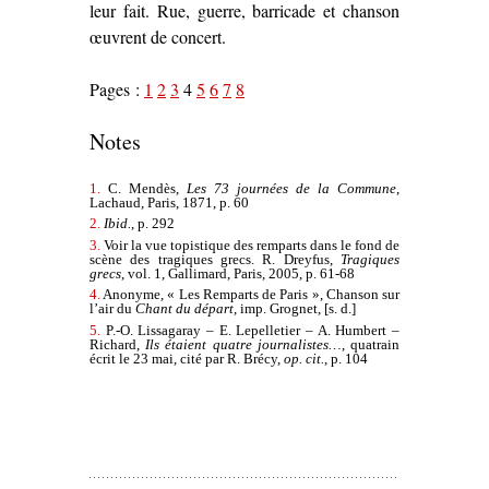
leur fait. Rue, guerre, barricade et chanson
œuvrent de concert.
Pages :
1
2
3
4
5
6
7
8
Notes
1.
C. Mendès,
Les 73 journées de la Commune
,
Lachaud, Paris, 1871, p. 60
2.
Ibid.
, p. 292
3.
Voir la vue topistique des remparts dans le fond de
scène des tragiques grecs. R. Dreyfus,
Tragiques
grecs
, vol. 1, Gallimard, Paris, 2005, p. 61-68
4.
Anonyme, « Les Remparts de Paris », Chanson sur
l’air du
Chant du départ
, imp. Grognet, [s. d.]
5.
P.-O. Lissagaray – E. Lepelletier – A. Humbert –
Richard,
Ils étaient quatre journalistes…
, quatrain
écrit le 23 mai, cité par R. Brécy,
op. cit.
, p. 104