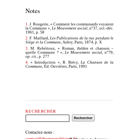
Notes
1.
J. Rougerie, « Comment les communards voyaient
la Commune »,
Le Mouvement social
, n°37, oct.-déc.
1961, p. 58
2.
F. Maillard,
Les Publications de la rue pendant le
Siège et la Commune
, Aubry, Paris, 1874, p. X
3.
M. Rebérioux, « Roman, théâtre et chanson –
quelle Commune ? »,
Le Mouvement social
, n°79,
op. cit.
, p. 277
4.
« Introduction », R. Brécy,
La Chanson de la
Commune
, Éd. Ouvrières, Paris, 1991
Rechercher Théâtre(s) Politique(s)
RECHERCHER
Contactez-nous :
contact@theatrespolitiques.fr