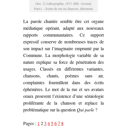
(doc. 2) Lithographie, 1871 (Bib. Arsenal,
Paris) – Scène de rue en chanson, détournée
La parole chantée semble être cet organe
médiatique opérant, adapté aux nouveaux
rapports communautaires. Ce support
expressif conserve de nombreuses traces de
son impact sur l’imaginaire emprunté par la
Commune. La morphologie variable de sa
nature explique sa force de pénétration des
usages. Classés en différentes variantes,
chansons, chants, poèmes sans air,
complaintes fourmillent dans des écrits
éphémères. Le mot de la rue et ses avatars
oraux prouvent l’existence d’une sémiologie
proliférante de la chanson et replace la
problématique sur la question
Qui parle
?
Pages :
1
2
3
4
5
6
7
8