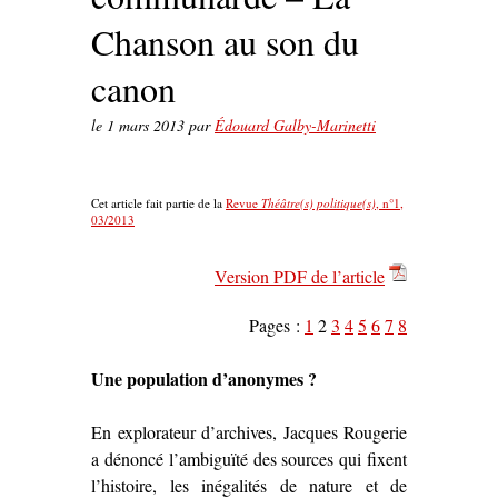
Chanson au son du
canon
le
1 mars 2013
par
Édouard Galby-Marinetti
Cet article fait partie de la
Revue
Théâtre(s) politique(s)
, n°1,
03/2013
Version PDF de l’article
Pages :
1
2
3
4
5
6
7
8
Une population d’anonymes ?
En explorateur d’archives, Jacques Rougerie
a dénoncé l’ambiguïté des sources qui fixent
l’histoire, les inégalités de nature et de