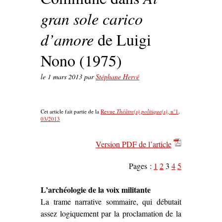
gran sole carico
d’amore
de Luigi
Nono (1975)
le
1 mars 2013
par
Stéphane Hervé
Cet article fait partie de la
Revue
Théâtre(s) politique(s)
, n°1,
03/2013
Version PDF de l’article
Pages :
1
2
3
4
5
L’archéologie de la voix militante
La trame narrative sommaire, qui débutait
assez logiquement par la proclamation de la