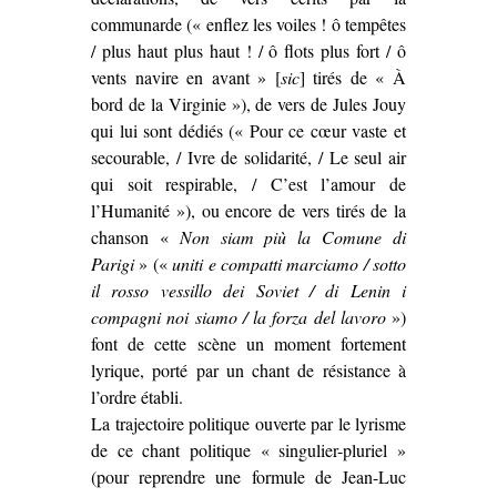
communarde (« enflez les voiles ! ô tempêtes
/ plus haut plus haut ! / ô flots plus fort / ô
vents navire en avant » [
sic
] tirés de « À
bord de la Virginie »), de vers de Jules Jouy
qui lui sont dédiés (« Pour ce cœur vaste et
secourable, / Ivre de solidarité, / Le seul air
qui soit respirable, / C’est l’amour de
l’Humanité »), ou encore de vers tirés de la
chanson «
Non siam più la Comune di
Parigi
» («
uniti e compatti marciamo / sotto
il rosso vessillo dei Soviet / di Lenin i
compagni noi siamo / la forza del lavoro
»)
font de cette scène un moment fortement
lyrique, porté par un chant de résistance à
l’ordre établi.
La trajectoire politique ouverte par le lyrisme
de ce chant politique « singulier-pluriel »
(pour reprendre une formule de Jean-Luc