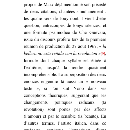
propos de Marx déjà mentionné soit précédé
de deux citations, chantées simultanément :
les quatre vers de Jouy dont il vient d’être
question, entrecoupés de longs silences, et
une formule psalmodiée de Che Guevara,
issue du discours proféré lors de la première
réunion de production du 27 août 1967, «
la
belleza no está reñida con la revolución
»
,
[9]
formule dont chaque syllabe est étirée à
l’extrême, jusqu’à la rendre quasiment
incompréhensible. La superposition des deux
énoncés engendre là aussi un « nouveau
texte », si l’on suit Nono dans ses
conceptions théoriques, suggérant que les
changements politiques radicaux (la
révolution) sont portés par des affects
(l’amour) et par le sensible (la beauté). En
d’autres termes, l’artiste italien, dans ce
prologue, conjugue l’apparition d’une