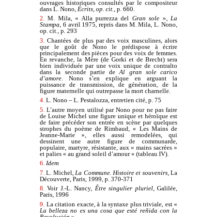
ouvrages historiques consultés par le compositeur
dans L. Nono,
Écrits, op. cit.
, p. 660.
2.
M. Mila, « Alla purrezza del
Gran sole
»,
La
Stampa
, 6 avril 1975, repris dans M. Mila, L. Nono,
op. cit., p. 293
3.
Chantées de plus par des voix masculines, alors
que le goût de Nono le prédispose à écrire
principalement des pièces pour des voix de femmes.
En revanche, la Mère (de Gorki et de Brecht) sera
bien individuée par une voix unique de contralto
dans la seconde partie de
Al gran sole carico
d’amore
. Nono s’en explique en arguant la
puissance de transmission, de génération, de la
figure maternelle qui outrepasse la mort charnelle.
4.
L. Nono – L. Pestalozza, entretien cité, p. 75
5.
L’autre moyen utilisé par Nono pour ne pas faire
de Louise Michel une figure unique et héroïque est
de faire précéder son entrée en scène par quelques
strophes du poème de Rimbaud, « Les Mains de
Jeanne-Marie », elles aussi remodelées, qui
dessinent une autre figure de communarde,
populaire, martyre, résistante, aux « mains sacrées »
et palies « au grand soleil d’amour » (tableau IV).
6.
Idem
7.
L. Michel,
La Commune. Histoire et souvenirs
, La
Découverte, Paris, 1999, p. 370-371
8.
Voir J.-L. Nancy,
Être singulier pluriel
, Galilée,
Paris, 1996
9.
La citation exacte, à la syntaxe plus triviale, est «
La belleza no es una cosa que esté reñida con la
Revolución
».