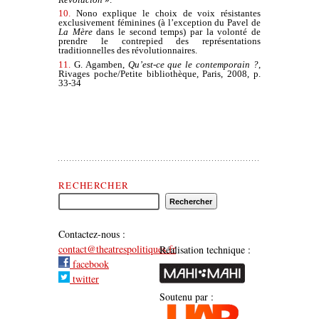
10.
Nono explique le choix de voix résistantes
exclusivement féminines (à l’exception du Pavel de
La Mère
dans le second temps) par la volonté de
prendre le contrepied des représentations
traditionnelles des révolutionnaires.
11.
G. Agamben,
Qu’est-ce que le contemporain ?
,
Rivages poche/Petite bibliothèque, Paris, 2008, p.
33-34
Rechercher Théâtre(s) Politique(s)
RECHERCHER
Contactez-nous :
contact@theatrespolitiques.fr
Réalisation technique :
facebook
twitter
Soutenu par :