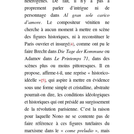
hétérogènes. De fait, il n’y a pas à
proprement parler d’intrigue ni de
personnage dans
Al gran sole carico
d’amore
. Le compositeur vénitien ne
cherche à aucun moment à mettre en scène
des figures historiques, ni à reconstituer le
Paris ouvrier et insurgé
, comme ont pu le
[4]
faire Brecht dans
Die Tage der Kommune
ou
Adamov dans
Le Printemps 71
, dans des
scènes plus ou moins pittoresques. Il en
propose, affirme-t-il, une reprise « historico-
idéelle »
, qui aspire à mettre en évidence
[5]
sous une forme simple et cristalline, abstraite
pourrait-on dire, les conditions idéologiques
et historiques qui ont présidé au surgissement
de la révolution parisienne. C’est la raison
pour laquelle Nono ne se contente pas de
faire référence à ces figures tutélaires du
marxisme dans le «
come preludio
», mais