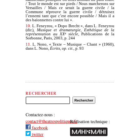
/ Tout le monde est sur pieds / Nous marcherons sur
Versailles / Mais ce serait la guerre civile / la
Commune réprouve la guerre civile / détruisez
l’ennemi tant que c’est encore possible / Mais il a
des baïonnettes contre lui ».
10.
L. Feneyrou, « Dopo Brecht », dans L. Feneyrou
(dir.),
Musique et dramaturgie, Esthétique de la
représentation au XX
e
siècle
, Publications de la
Sorbonne, Paris, 2003, p. 244
11.
L. Nono, « Texte – Musique – Chant » (1960),
dans L. Nono,
Écrits, op. cit.
, p. 93
Rechercher Théâtre(s) Politique(s)
RECHERCHER
Contactez-nous :
contact@theatrespolitiques.fr
Réalisation technique :
facebook
twitter