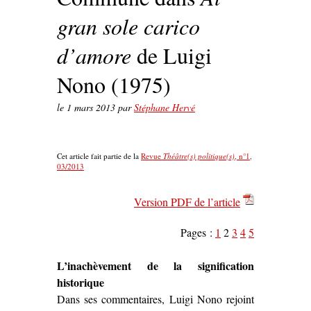
gran sole carico
d’amore
de Luigi
Nono (1975)
le
1 mars 2013
par
Stéphane Hervé
Cet article fait partie de la
Revue
Théâtre(s) politique(s)
, n°1,
03/2013
Version PDF de l’article
Pages :
1
2
3
4
5
L’inachèvement de la signification
historique
Dans ses commentaires, Luigi Nono rejoint