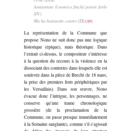
Annientate il nemico finchè potete farlo
(IV)
Ma ha baionette contro
(IXa)
[9]
La représentation de la Commune que
propose Nono ne suit donc pas une logique
historique (épique), mais théorique. Dans
l’extrait ci-dessus, le compositeur s’intéresse
à la question du recours à la violence en la
dissociant des contextes dans lesquels elle est
soulevée dans la pièce de Brecht (le 18 mars,
la prise des premiers forts périphériques par
les Versaillais). Dans son œuvre, Nono
évacue donc l’intrigue, les personnages, ne
conserve qu’une trame chronologique
grossière (de la proclamation de la
Commune, on passe presque immédiatement
à la Semaine sanglante), comme s’il s’agissait
de délier des énoncés de leur situation