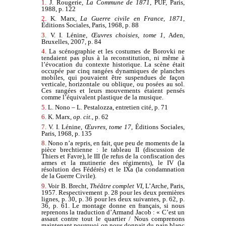
1.
J. Rougerie,
La Commune de 1871
, PUF, Paris,
1988, p. 122
2.
K. Marx,
La Guerre civile en France, 1871
,
Éditions Sociales, Paris, 1968, p. 88
3.
V. I. Lénine,
Œuvres choisies, tome 1
, Aden,
Bruxelles, 2007, p. 84
4.
La scénographie et les costumes de Borovki ne
tendaient pas plus à la reconstitution, ni même à
l’évocation du contexte historique. La scène était
occupée par cinq rangées dynamiques de planches
mobiles, qui pouvaient être suspendues de façon
verticale, horizontale ou oblique, ou posées au sol.
Ces rangées et leurs mouvements étaient pensés
comme l’équivalent plastique de la musique.
5.
L. Nono – L. Pestalozza, entretien cité, p. 71
6.
K. Marx,
op. cit.
, p. 62
7.
V. I. Lénine,
Œuvres, tome 17
, Éditions Sociales,
Paris, 1968, p. 135
8.
Nono n’a repris, en fait, que peu de moments de la
pièce brechtienne : le tableau II (discussion de
Thiers et Favre), le III (le refus de la confiscation des
armes et la mutinerie des régiments), le IV (la
résolution des Fédérés) et le IXa (la condamnation
de la Guerre Civile).
9.
Voir B. Brecht,
Théâtre complet VI
, L’Arche, Paris,
1957. Respectivement p. 28 pour les deux premières
lignes, p. 30, p. 36 pour les deux suivantes, p. 62, p.
36, p. 61. Le montage donne en français, si nous
reprenons la traduction d’Armand Jacob : « C’est un
assaut contre tout le quartier / Nous comprenons
maintenant pourquoi on nous donnait du pain blanc