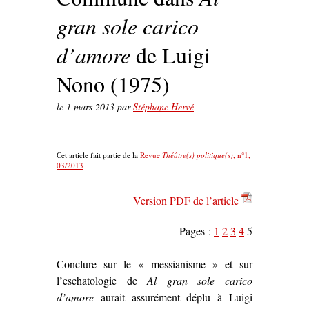
gran sole carico
d’amore
de Luigi
Nono (1975)
le
1 mars 2013
par
Stéphane Hervé
Cet article fait partie de la
Revue
Théâtre(s) politique(s)
, n°1,
03/2013
Version PDF de l’article
Pages :
1
2
3
4
5
Conclure sur le « messianisme » et sur
l’eschatologie de
Al gran sole carico
d’amore
aurait assurément déplu à Luigi