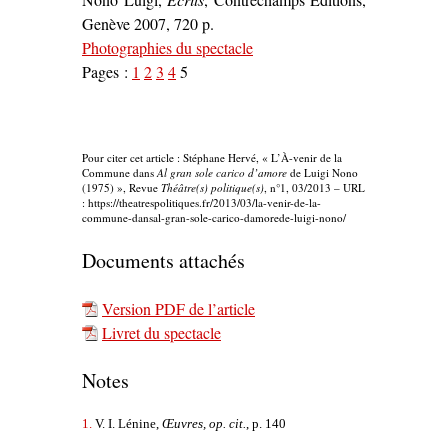
Genève 2007, 720 p.
Photographies du spectacle
Pages :
1
2
3
4
5
Pour citer cet article : Stéphane Hervé, « L’À-venir de la
Commune dans
Al gran sole carico d’amore
de Luigi Nono
(1975) », Revue
Théâtre(s) politique(s)
, n°1, 03/2013 – URL
: https://theatrespolitiques.fr/2013/03/la-venir-de-la-
commune-dansal-gran-sole-carico-damorede-luigi-nono/
Documents attachés
Version PDF de l’article
Livret du spectacle
Notes
1.
V. I. Lénine,
Œuvres, op. cit.
, p. 140