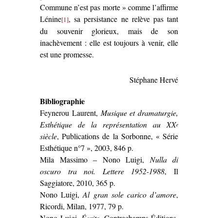
Commune n’est pas morte » comme l’affirme
Lénine
, sa persistance ne relève pas tant
[1]
du souvenir glorieux, mais de son
inachèvement : elle est toujours à venir, elle
est une promesse.
Stéphane Hervé
Bibliographie
Feynerou Laurent,
Musique et dramaturgie,
Esthétique de la représentation au XX
e
siècle
, Publications de la Sorbonne, « Série
Esthétique n°7 », 2003, 846 p.
Mila Massimo – Nono Luigi,
Nulla di
oscuro tra noi. Lettere 1952-1988
, Il
Saggiatore, 2010, 365 p.
Nono Luigi,
Al gran sole carico d’amore
,
Ricordi, Milan, 1977, 79 p.
Nono Luigi,
Écrits
, Contrechamps Éditions,