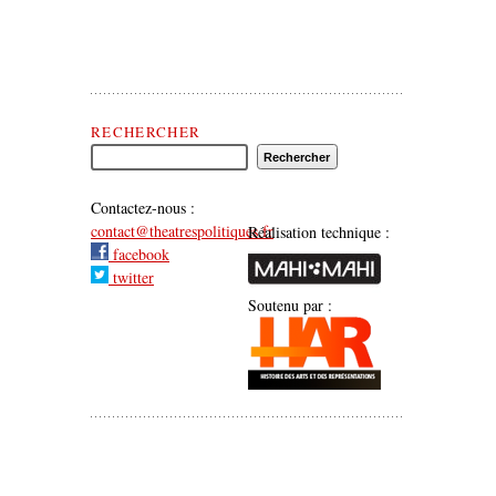
Rechercher Théâtre(s) Politique(s)
RECHERCHER
Contactez-nous :
contact@theatrespolitiques.fr
Réalisation technique :
facebook
twitter
Soutenu par :