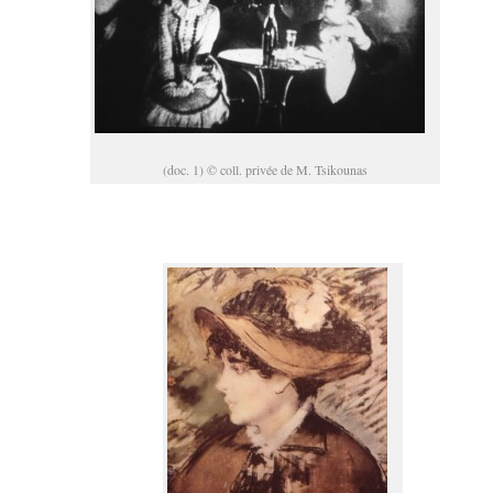
(doc. 1) © coll. privée de M. Tsikounas