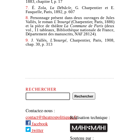
1883, chapitre I, p. 17
7.
É. Zola,
La Débâcle
, G. Charpentier et E.
Fasquelle, Paris, 1892, p. 607
8.
Personnage présent dans deux ouvrages de Jules
Vallès, le roman
L’Insurgé
(Charpentier, Paris, 1886)
et la pièce de théâtre
La Commune de Paris
(deux
vol., 11 tableaux, Bibliothèque nationale de France,
Département des manuscrits, NAF 28124).
9.
J. Vallès,
L’Insurgé
, Charpentier, Paris, 1908,
chap. 30, p. 313
Rechercher Théâtre(s) Politique(s)
RECHERCHER
Contactez-nous :
contact@theatrespolitiques.fr
Réalisation technique :
facebook
twitter
Soutenu par :