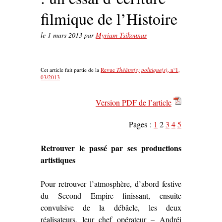
filmique de l’Histoire
le
1 mars 2013
par
Myriam Tsikounas
Cet article fait partie de la
Revue
Théâtre(s) politique(s)
, n°1,
03/2013
Version PDF de l’article
Pages :
1
2
3
4
5
Retrouver le passé par ses productions
artistiques
Pour retrouver l’atmosphère, d’abord festive
du Second Empire finissant, ensuite
convulsive de la débâcle, les deux
réalisateurs, leur chef opérateur – Andréi