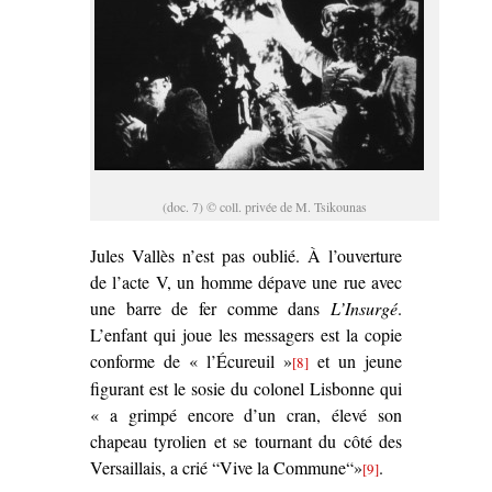
(doc. 7) © coll. privée de M. Tsikounas
Jules Vallès n’est pas oublié. À l’ouverture
de l’acte V, un homme dépave une rue avec
une barre de fer comme dans
L’Insurgé
.
L’enfant qui joue les messagers est la copie
conforme de « l’Écureuil »
et un jeune
[8]
figurant est le sosie du colonel Lisbonne qui
« a grimpé encore d’un cran, élevé son
chapeau tyrolien et se tournant du côté des
Versaillais, a crié “Vive la Commune“»
.
[9]