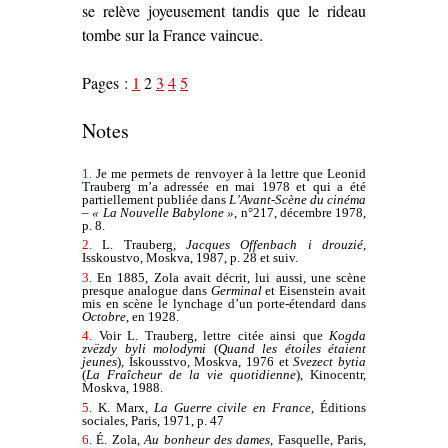
se relève joyeusement tandis que le rideau
tombe sur la France vaincue.
Pages :
1
2
3
4
5
Notes
1.
Je me permets de renvoyer à la lettre que Leonid
Trauberg m’a adressée en mai 1978 et qui a été
partiellement publiée dans
L’Avant-Scène du cinéma
– « La Nouvelle Babylone »
, n°217, décembre 1978,
p. 8.
2.
L. Trauberg,
Jacques Offenbach i drouzié
,
Isskoustvo, Moskva, 1987, p. 28 et suiv.
3.
En 1885, Zola avait décrit, lui aussi, une scène
presque analogue dans
Germinal
et Eisenstein avait
mis en scène le lynchage d’un porte-étendard dans
Octobre
, en 1928.
4.
Voir L. Trauberg, lettre citée ainsi que
Kogda
zvëzdy byli molodymi
(
Quand les étoiles étaient
jeunes
), Iskousstvo, Moskva, 1976 et
Svezect bytia
(
La Fraîcheur de la vie quotidienne
), Kinocentr,
Moskva, 1988.
5.
K. Marx,
La Guerre civile en France
, Éditions
sociales, Paris, 1971, p. 47
6.
É. Zola,
Au bonheur des dames
, Fasquelle, Paris,