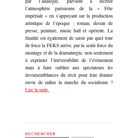
par l’analogie, parvient à recréer
l’atmosphère parisienne de la « Fête
impériale » en s’appuyant sur la production
artistique de l’époque : roman, dessin de
presse, peinture, music hall et opérette. La
finalité est également de saisir par quel tour
de force la FEKS arrive, par la seule force du
montage et de la dramaturgie, non seulement
à exprimer l’irréversibilité de l’événement
mais à faire oublier aux spectateurs les
invraisemblances du récit pour leur donner
envie de rallier la marche du socialisme ?
Lire la suite
– ‘
.
La Nouvelle Babylone
: un essai d’écritur
filmique de l’Histoire’
Rechercher Théâtre(s) Politique(s)
RECHERCHER