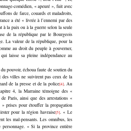
sonnage-comédien, « apeuré », fuit avec
ffons de farce, couards et maladroits,
France a été « livrée à l’ennemi par des
t à la paix ou à la guerre selon la seule
ense de la république par le Bourgeois
e. La valeur de la république, pour la
comme au droit du peuple à gouverner,
 qui laisse sa pleine indépendance au
 du pouvoir, échoua faute de soutien du
 des villes ne suivirent pas ceux de la
nard de la presse et de la police
. Au
[4]
apitre 4, la Marraine témoigne des «
e Paris, ainsi que des arrestations «
 » prises pour étouffer la propagation
rster pour la région havraise
. « Le
[5]
ent les mal-pensants. Les omnibus, les
le personnage. « Si la province entière