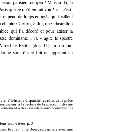
serait parisien, citoyen ! Mais voilà, la
is que ce qu’il en fait voir ! » – c’est-
 troupeau de loups enragés qui fusillent
 chapitre 7 offre, enfin, une illustration
mblée qui l’a décoré et pour attiser la
classe dominante »
, « agite le spectre
[7]
lfred Le Petit » (doc. 11) ; à son tour
onne son rôle et fuit en appelant au
, Y. Birster a dispatché les rôles de la pièce
 néanmoins, à la lecture de la pièce, on devine
as seulement à des considérations économiques
iens, non datées, p. 3
 dans le chap. 5, le Bourgeois achète avec une