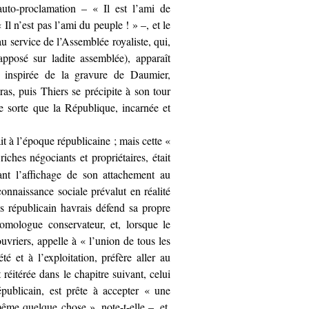
auto-proclamation – « Il est l’ami de
Il n’est pas l’ami du peuple ! » –, et le
au service de l’Assemblée royaliste, qui,
pposé sur ladite assemblée), apparaît
 inspirée de la gravure de Daumier,
, puis Thiers se précipite à son tour
e sorte que la République, incarnée et
it à l’époque républicaine ; mais cette «
iches négociants et propriétaires, était
tant l’affichage de son attachement au
connaissance sociale prévalut en réalité
is républicain havrais défend sa propre
homologue conservateur, et, lorsque le
uvriers, appelle à « l’union de tous les
é et à l’exploitation, préfère aller au
 réitérée dans le chapitre suivant, celui
publicain, est prête à accepter « une
ême quelque chose », note-t-elle –, et,