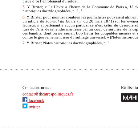
pièce d’or l’enrôlement du soldat.
5.
Y. Birster, « Le Havre à l’heure de la Commune de Paris »,
Huma
historiques dactylographiées, p. 3, 5
6.
Y. Birster, pour montrer combien les journalistes pouvaient aliment
un article du
Journal du Havre
(n° du 20 mars 1871) sur les évène
factieux n’appartenant à aucun parti, si ce n’est celui du désordre e
rues de Paris, de se rendre maîtresse par un coup de surprise, de la ca
ces bandits, dont on ne saurait trop flétrir les coupables menées et 
contre le gouvernement issu du suffrage universel. » (Notes historique
7.
Y. Birster, Notes historiques dactylographiées, p. 3
Contactez-nous :
Réalisati
contact@theatrespolitiques.fr
facebook
twitter