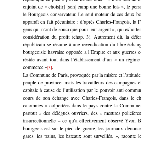
enjoint de « chois[ir] [son] camp une bonne fois », le per
le Bourgeois conservateur. Le seul moteur de ces deux bou
apparaît en fait pécuniaire : d’après Charles-François, la 
gens qui n’ont de souci que pour leur argent », qui exhorten
considération du profit (chap. 3). Autrement dit, la déf
républicain se résume à une revendication du libre-échang
bourgeoisie havraise opposée à l’Empire et aux guerres 
réside avant tout dans l’établissement d’un « un régime
commerce »
.
[3]
La Commune de Paris, provoquée par la misère et l’attitude
peuple de province, mais les travailleurs des campagnes et
capitale à cause de l’utilisation par le pouvoir anti-commu
cours de son échange avec Charles-François, dans le ch
calomnies » colportées dans le pays contre la Commune d
partout » des délégués ouvriers, des « mesures policières
insurrectionnelle – ce qu’a effectivement observé Yvon Bi
bourgeois est sur le pied de guerre, les journaux dénonc
gares, les trains, les bateaux sont surveillés. », raconte 