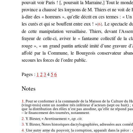
pouvait voir Paris ! [, poursuit la Marraine,] Tout le monde 
province a chaussé les lorgnons de M. Thiers et ne voit de Par
à-dire des « horreurs », qu’elle décrit en ces termes : « Un
les curés et qui se bouffent entre eux ! »
. Le spectacle du
[6]
de cette manipulation versaillaise. Thiers, devant l’Asse
frayeur de celle-ci, aviver le « fantasme collectif de la 
rouge », « un grand pantin articulé imité d’une gravure d’A
affolé par la Commune, le Bourgeois conservateur aband
secours les forces de l’ordre public.
Pages :
1
2
3
4
5
6
Notes
1.
Pour se conformer à la commande de la Maison de la Culture du Havre
(vingt-trois) entre un nombre très inférieur d’acteurs (sept ou huit) ;
que la distribution des rôles n’est pas anodine, qu’elle ne répond p
– le financement des tournées, notamment.
2.
Y. Birster, « Avertissement »,
op. cit.
3.
Y. Birster, Notes historiques dactylographiées, adressées aux coméd
4.
Une autre arme du pouvoir, la corruption, apparaît dans la pièce :