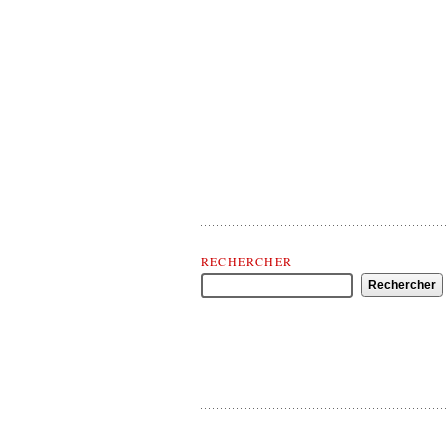
Rechercher Théâtre(s) Politique(s)
RECHERCHER