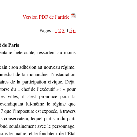
Version PDF de l’article
Pages :
1
2
3
4
5
6
t de Paris
ntaire hétéroclite, ressortent au moins
licain : son adhésion au nouveau régime,
mmédiat de la monarchie, l’instauration
ires de la participation civique. Déjà,
torse du « chef de l’exécutif » : « pour
s villes, il s’est prononcé pour la
revendiquant lui-même le régime que
 7 que l’imposture est exposée, à travers
s conservateur, lequel partisan du parti
onfond soudainement avec le personnage.
uis le maître, et le fondateur de l’État