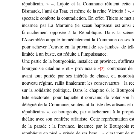
républicain. » –, Lajoie et la Commune réfutent cette 
Bismarck, l’ami du Tsar, et même de la reine Victoria ! », « 
spectacle conforte la contradiction. En effet, Thiers se met 
incarnée par La Marraine (le sceau baptismal est ainsi a
farouchement opposée à la République. Dans la scène
l’Assemblée ampute immédiatement la Commune de ses bras
pour achever l’œuvre en la privant de ses jambes, de tell
limitée à un buste, est réduite à l’impuissance.
Une partie de la bourgeoisie, installée en province, s’affirma
bourgeoisie citadine » et « provinciale »
, composée de r
[2]
avant tout portée par ses intérêts de classe, et, nonobs
nouveau régime, rallia finalement les conservateurs : la re
sur la solidarité politique. Dans le chapitre 6, le Bourgeo
liste électorale, pour laquelle il convainc de voter son 
délégué de la Commune, soutenant la liste des artisans et o
républicains », ce bourgeois, par attachement à la propriét
théâtre avec son confrère affairiste. Cette représentation est
de la parade : la Province, incarnée par le Bourgeois ré
république en pied » privée de ses bras – « c’est tout de m