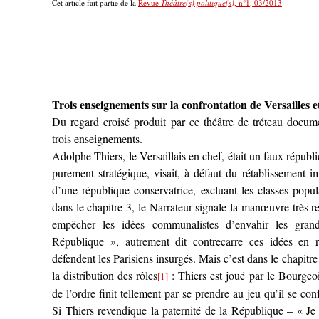
Cet article fait partie de la
Revue
Théâtre(s) politique(s)
, n°1, 03/2013
Trois enseignements sur la confrontation de Versailles e
Du regard croisé produit par ce théâtre de tréteau docume
trois enseignements.
Adolphe Thiers, le Versaillais en chef, était un faux répub
purement stratégique, visait, à défaut du rétablissement i
d’une république conservatrice, excluant les classes popula
dans le chapitre 3, le Narrateur signale la manœuvre très re
empêcher les idées communalistes d’envahir les grande
République », autrement dit contrecarre ces idées en 
défendent les Parisiens insurgés. Mais c’est dans le chapitre
la distribution des rôles
: Thiers est joué par le Bourgeoi
[1]
de l’ordre finit tellement par se prendre au jeu qu’il se c
Si Thiers revendique la paternité de la République – « Je s