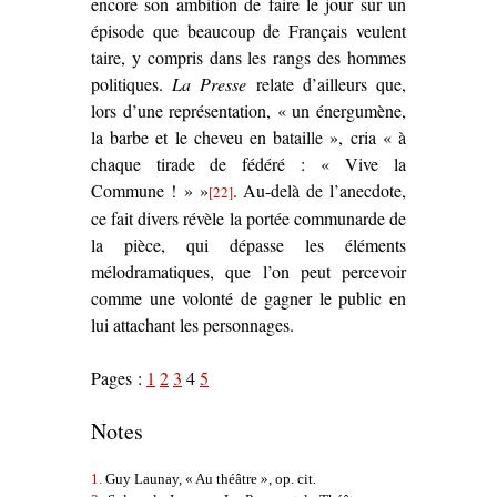
encore son ambition de faire le jour sur un
épisode que beaucoup de Français veulent
taire, y compris dans les rangs des hommes
politiques.
La Presse
relate d’ailleurs que,
lors d’une représentation, « un énergumène,
la barbe et le cheveu en bataille », cria « à
chaque tirade de fédéré : « Vive la
Commune ! » »
. Au-delà de l’anecdote,
[22]
ce fait divers révèle la portée communarde de
la pièce, qui dépasse les éléments
mélodramatiques, que l’on peut percevoir
comme une volonté de gagner le public en
lui attachant les personnages.
Pages :
1
2
3
4
5
Notes
1.
Guy Launay, « Au théâtre », op. cit.