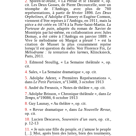
2.
Spleen-le-Jeune, « La Presse et le Théâtre », op.
cit. Les Deux Gosses, de Pierre Decourcelle, sont un
triomphe de l’Ambigu, avec plus de 760
représentations, à partir de février 1896.
Les Deux
Orphelines
, d’Adolphe d’Ennery et Eugène Cormon,
viennent d’être reprises à l’Ambigu, en 1911, mais la
pièce a été créée en 1874 à la Porte-Saint-Martin.
La
Porteuse de pain
, adaptée du roman de Xavier de
Montépin par lui-même, en collaboration avec Jules
Dornay, a été créée à l’Ambigu en janvier 1889. «
Vive le mélodrame où Margot a pleuré ! » est la
citation de Musset la plus couramment reprise
lorsqu’il est question du mélo. Voir Florence Fix,
Le
Mélodrame : la tentation des larmes
, Klincksieck,
Paris, 2011.
3.
Edmond Stoullig, « La Semaine théâtrale », op.
cit.
4.
Sales, « La Semaine dramatique », op. cit.
5.
Adolphe Aderer, « Premières Représentations »,
dans
Le Petit Parisien
, n°13488, 3 octobre 1913
6.
André du Fresnois, « Notes de théâtre », op. cit.
7.
Adolphe Brisson, « Chronique théâtrale », dans
Le
Temps
, n°19086, 6 octobre 1913
8.
Guy Launay, « Au théâtre », op. cit.
9.
« Revue dramatique », dans
La Nouvelle Revue
,
op. cit.
10.
Lucien Descaves,
Souvenirs d’un ours
, op. cit.,
p. 12-13
11.
« Je suis une fille du peuple, et j’amuse le peuple
[…]. Moi, après bien des luttes, bien des tourments,