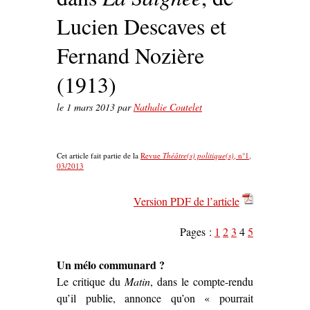
Lucien Descaves et
Fernand Nozière
(1913)
le
1 mars 2013
par
Nathalie Coutelet
Cet article fait partie de la
Revue
Théâtre(s) politique(s)
, n°1,
03/2013
Version PDF de l’article
Pages :
1
2
3
4
5
Un mélo communard ?
Le critique du
Matin
, dans le compte-rendu
qu’il publie, annonce qu’on « pourrait