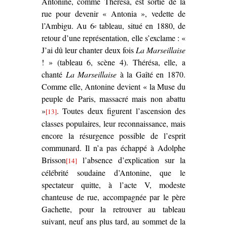
Antonine, comme Thérésa, est sortie de la
rue pour devenir « Antonia », vedette de
l’Ambigu. Au 6
tableau, situé en 1880, de
e
retour d’une représentation, elle s’exclame : «
J’ai dû leur chanter deux fois
La Marseillaise
! » (tableau 6, scène 4). Thérésa, elle, a
chanté
La Marseillaise
à la Gaîté en 1870.
Comme elle, Antonine devient « la Muse du
peuple de Paris, massacré mais non abattu
»
. Toutes deux figurent l’ascension des
[13]
classes populaires, leur reconnaissance, mais
encore la résurgence possible de l’esprit
communard. Il n’a pas échappé à Adolphe
Brisson
l’absence d’explication sur la
[14]
célébrité soudaine d’Antonine, que le
spectateur quitte, à l’acte V, modeste
chanteuse de rue, accompagnée par le père
Gachette, pour la retrouver au tableau
suivant, neuf ans plus tard, au sommet de la