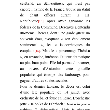
célébrité.
La Marseillaise
, qui n’est pas
encore l’hymne de la France, trouve un statut
de chant officiel durant la III
e
République
, après avoir galvanisé les
[15]
fédérés de la Commune. Descaves a entendu
lui-même Thérésa, dont il ne garde guère un
souvenir ému, évoquant « son écoulement
sentimental », les « leucorrhéiques du
couplet »
. Mais le « personnage Thérésa
[16]
», en revanche, intéresse l’auteur dramatique
au plus haut point. Elle lui permet d’incarner,
au travers d’Antonine, cette gouaille
populaire qui émerge des faubourgs pour
gagner d’autres strates sociales.
Pour le dernier tableau, le décor est celui
d’une fête populaire du 14 juillet, avec
orchestre de bal et foule en liesse. L’orchestre
joue « la polka de Fahrbach :
Tout à la joie
»
(tableau 7, didascalies). Mais la chanson