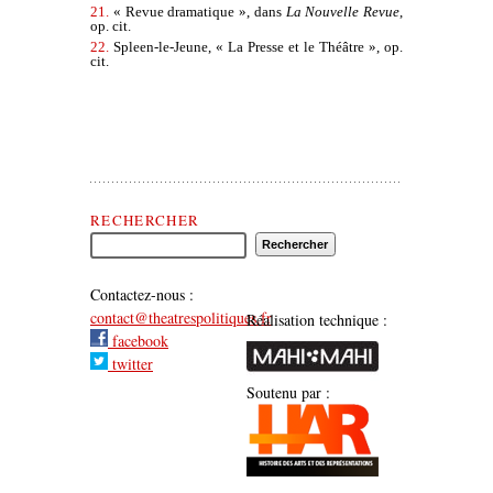
21.
« Revue dramatique », dans
La Nouvelle Revue
,
op. cit.
22.
Spleen-le-Jeune, « La Presse et le Théâtre », op.
cit.
Rechercher Théâtre(s) Politique(s)
RECHERCHER
Contactez-nous :
contact@theatrespolitiques.fr
Réalisation technique :
facebook
twitter
Soutenu par :