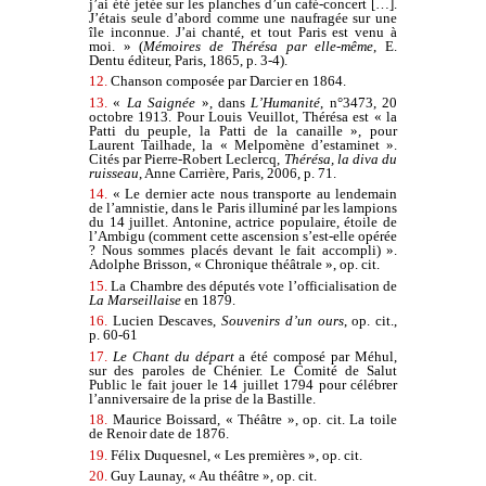
j’ai été jetée sur les planches d’un café-concert […].
J’étais seule d’abord comme une naufragée sur une
île inconnue. J’ai chanté, et tout Paris est venu à
moi. » (
Mémoires de Thérésa par elle-même
, E.
Dentu éditeur, Paris, 1865, p. 3-4).
12.
Chanson composée par Darcier en 1864.
13.
«
La Saignée
», dans
L’Humanité
, n°3473, 20
octobre 1913. Pour Louis Veuillot, Thérésa est « la
Patti du peuple, la Patti de la canaille », pour
Laurent Tailhade, la « Melpomène d’estaminet ».
Cités par Pierre-Robert Leclercq,
Thérésa, la diva du
ruisseau
, Anne Carrière, Paris, 2006, p. 71.
14.
« Le dernier acte nous transporte au lendemain
de l’amnistie, dans le Paris illuminé par les lampions
du 14 juillet. Antonine, actrice populaire, étoile de
l’Ambigu (comment cette ascension s’est-elle opérée
? Nous sommes placés devant le fait accompli) ».
Adolphe Brisson, « Chronique théâtrale », op. cit.
15.
La Chambre des députés vote l’officialisation de
La Marseillaise
en 1879.
16.
Lucien Descaves,
Souvenirs d’un ours
, op. cit.,
p. 60-61
17.
Le Chant du départ
a été composé par Méhul,
sur des paroles de Chénier. Le Comité de Salut
Public le fait jouer le 14 juillet 1794 pour célébrer
l’anniversaire de la prise de la Bastille.
18.
Maurice Boissard, « Théâtre », op. cit. La toile
de Renoir date de 1876.
19.
Félix Duquesnel, « Les premières », op. cit.
20.
Guy Launay, « Au théâtre », op. cit.