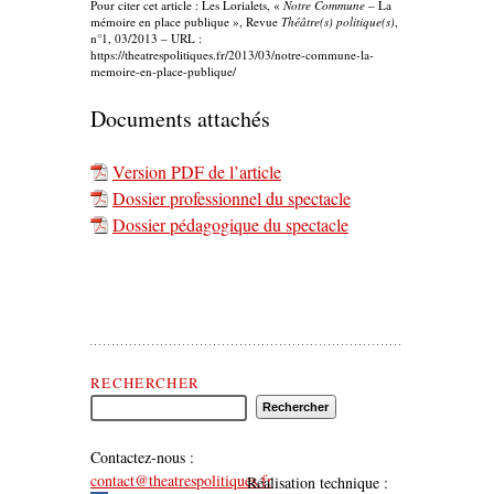
Pour citer cet article : Les Lorialets, «
Notre Commune
– La
mémoire en place publique », Revue
Théâtre(s) politique(s)
,
n°1, 03/2013 – URL :
https://theatrespolitiques.fr/2013/03/notre-commune-la-
memoire-en-place-publique/
Documents attachés
Version PDF de l’article
Dossier professionnel du spectacle
Dossier pédagogique du spectacle
Rechercher Théâtre(s) Politique(s)
RECHERCHER
Contactez-nous :
contact@theatrespolitiques.fr
Réalisation technique :