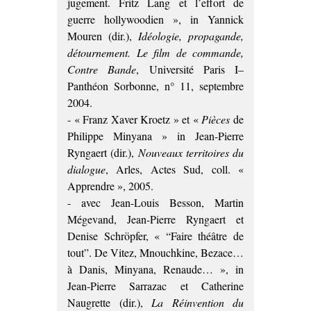
jugement. Fritz Lang et l’effort de
guerre hollywoodien », in Yannick
Mouren (dir.),
Idéologie, propagande,
détournement. Le film de commande,
Contre Bande
, Université Paris I–
Panthéon Sorbonne, n° 11, septembre
2004.
- « Franz Xaver Kroetz » et «
Pièces
de
Philippe Minyana » in Jean-Pierre
Ryngaert (dir.),
Nouveaux territoires du
dialogue
, Arles, Actes Sud, coll. «
Apprendre », 2005.
- avec Jean-Louis Besson, Martin
Mégevand, Jean-Pierre Ryngaert et
Denise Schröpfer, « “Faire théâtre de
tout”. De Vitez, Mnouchkine, Bezace…
à Danis, Minyana, Renaude… », in
Jean-Pierre Sarrazac et Catherine
Naugrette (dir.),
La Réinvention du